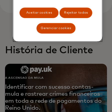
Aceitar cookies
Rejeitar todos
Gerenciar cookies
História de Cliente
A ASCENSÃO DA MULA
Identificar com sucesso contas-
mula e rastrear crimes financeiros
em toda a rede de pagamentos do
Reino Unido.