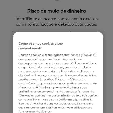
Risco de mula de dinheiro
Identifique e encerre contas-mula ocultas
com monitorização e deteção avançadas.
Como usamos cookies e seu
consentimento
Usamos cookies e tecnologias semelhantes (“cookies”)
em nossos sites para melhorá-los, medir o seu
desempenho, compreender o nosso público e melhorar
a experiência do usuário. Em alguns sites, também
Verificar o nome da conta
usamos cookies para exibir publicidade com base nas
atividades de navegação e nos interesses dos usuários
Valide os pedidos de pagamento em tempo
no site e em outros sites. Clique em “Gerenciar
real com o nosso sistema de pontuação de
cookies” abaixo para saber quais cookies usamos neste
site e por quê. Você sempre poderá alterar suas
probabilidade baseado em dados.
preferências de consentimento usando a ferramenta
“Gerenciar cookies” na parte inferior da tela (disponível
como um link em vez de um botão em alguns sites).
Isso inclui rejeitar alguns ou todos os cookies, exceto
aqueles que sejam estritamente necessários para o
funcionamento do site.