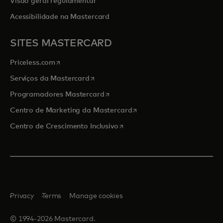
Visão geral regulamentar
Acessibilidade na Mastercard
SITES MASTERCARD
opens in a new tab
Priceless.com
opens in a new tab
Serviços da Mastercard
opens in a new tab
Programadores Mastercard
opens in a new tab
Centro de Marketing da Mastercard
opens in a new tab
Centro de Crescimento Inclusivo
Privacy
Terms
Manage cookies
© 1994-2026 Mastercard.