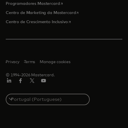
opens in a new tab
Programadores Mastercard
opens in a new tab
Centro de Marketing da Mastercard
opens in a new tab
Centro de Crescimento Inclusivo
Privacy
Terms
Manage cookies
© 1994-2026 Mastercard.
LinkedIn
Facebook
Twitter/X
Youtube
Select
a
country