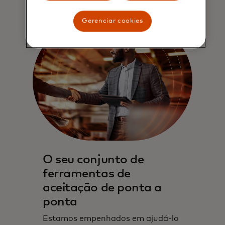
Gerenciar cookies
O seu conjunto de
ferramentas de
aceitação de ponta a
ponta
Estamos empenhados em ajudá‑lo