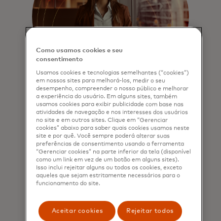
Como usamos cookies e seu
consentimento
Usamos cookies e tecnologias semelhantes (“cookies”)
em nossos sites para melhorá-los, medir o seu
desempenho, compreender o nosso público e melhorar
Concebido para funcionar
a experiência do usuário. Em alguns sites, também
usamos cookies para exibir publicidade com base nas
para si
atividades de navegação e nos interesses dos usuários
no site e em outros sites. Clique em “Gerenciar
Escale ao ritmo que escolher e
cookies” abaixo para saber quais cookies usamos neste
aprofunde as relações com os
site e por quê. Você sempre poderá alterar suas
preferências de consentimento usando a ferramenta
comerciantes. O nosso conjunto de
“Gerenciar cookies” na parte inferior da tela (disponível
ferramentas de aceitação comercial
como um link em vez de um botão em alguns sites).
é modular, baseia‑se na sua
Isso inclui rejeitar alguns ou todos os cookies, exceto
aqueles que sejam estritamente necessários para o
infraestrutura existente e
funcionamento do site.
permite‑lhe criar soluções adaptadas
às necessidades dos comerciantes.
Aceitar cookies
Rejeitar todos