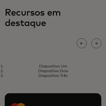
Recursos em
destaque
ARTIGO TÉCNICO
Diapositivo Um
Derrubando barreiras na
Saber mais
Diapositivo Dois
aceitação de cartões comerciais
Diapositivo Três