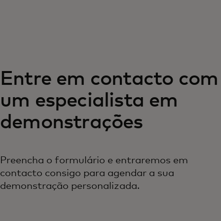
Para ti
Para empresas
Entre em contacto com
Para o mundo
um especialista em
Para inovadores
demonstrações
Notícias e tendências
Preencha o formulário e entraremos em
contacto consigo para agendar a sua
demonstração personalizada.