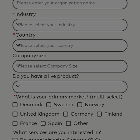
*
Industry
Filtering
*
Country
will
be
Filtering
applied
Company size
will
after
be
3
Filtering
applied
Do you have a live product?
characters.
will
after
be
3
Filtering
applied
*
What is your primary market? (multi-select)
characters.
will
after
Denmark
Sweden
Norway
be
3
United Kingdom
Germany
Finland
applied
characters.
after
France
Spain
Other
3
What services are you interested in?
characters.