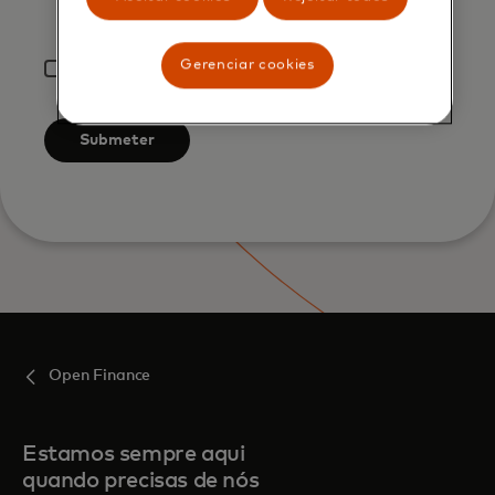
I acknowledge that my personal data will be
processed by Mastercard as described in
the
Privacy Notice
.
Gerenciar cookies
*
By clicking the button below, I confirm that I
have read and agree to the
Terms of Use
.
Submeter
Open Finance
Estamos sempre aqui
quando precisas de nós