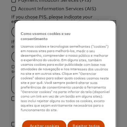
Payment Initiation Services (PIS)
Account Information Services (AIS)
If you chose PIS, please indicate your
estimated number of monthly transactions
Como usamos cookies e seu
consentimento
If you chose AIS, please indicate your
estimated number of active monthly users
Usamos cookies e tecnologias semelhantes (“cookies”)
em nossos sites para melhorá-los, medir o seu
desempenho, compreender o nosso público e melhorar
a experiência do usuário. Em alguns sites, também
usamos cookies para exibir publicidade com base nas
Description of the challenge(s) you’d like to
atividades de navegação e nos interesses dos usuários
solve
no site e em outros sites. Clique em “Gerenciar
cookies” abaixo para saber quais cookies usamos neste
site e por quê. Você sempre poderá alterar suas
preferências de consentimento usando a ferramenta
“Gerenciar cookies” na parte inferior da tela (disponível
como um link em vez de um botão em alguns sites).
I agree that Mastercard International Inc.
Isso inclui rejeitar alguns ou todos os cookies, exceto
and its affiliates (“Mastercard”) may send
aqueles que sejam estritamente necessários para o
me email marketing communications about
funcionamento do site.
its products and services. Note that you can
withdraw your consent at any time for free.
*
Aceitar cookies
Rejeitar todos