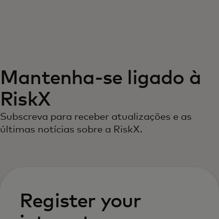
Para ti
Para empresas
Mantenha-se ligado à
Para o mundo
RiskX
Para inovadores
Subscreva para receber atualizações e as
últimas notícias sobre a RiskX.
Notícias e tendências
Register your