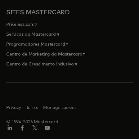
SITES MASTERCARD
opens in a new tab
Priceless.com
opens in a new tab
Serviços da Mastercard
opens in a new tab
Programadores Mastercard
opens in a new tab
Centro de Marketing da Mastercard
opens in a new tab
Centro de Crescimento Inclusivo
Privacy
Terms
Manage cookies
© 1994-2026 Mastercard.
LinkedIn
Facebook
Twitter/X
Youtube