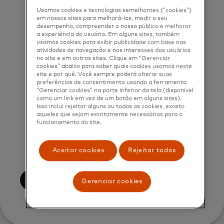
marketing purposes by phone. I
Usamos cookies e tecnologias semelhantes (“cookies”)
understand that I am free to
em nossos sites para melhorá-los, medir o seu
desempenho, compreender o nosso público e melhorar
withdraw my consent at any time,
a experiência do usuário. Em alguns sites, também
free of charge, using the opt-out
usamos cookies para exibir publicidade com base nas
atividades de navegação e nos interesses dos usuários
link provided in each email.
no site e em outros sites. Clique em “Gerenciar
cookies” abaixo para saber quais cookies usamos neste
site e por quê. Você sempre poderá alterar suas
I acknowledge that my personal
preferências de consentimento usando a ferramenta
data will be processed in
“Gerenciar cookies” na parte inferior da tela (disponível
como um link em vez de um botão em alguns sites).
accordance with
Isso inclui rejeitar alguns ou todos os cookies, exceto
Mastercard’s
Global Privacy Notice
.
aqueles que sejam estritamente necessários para o
funcionamento do site.
By submitting this form, I also
confirm that I have read and agree
Aceitar cookies
Rejeitar todos
to the Mastercard
Terms of Use
.
Submeter
Gerenciar cookies