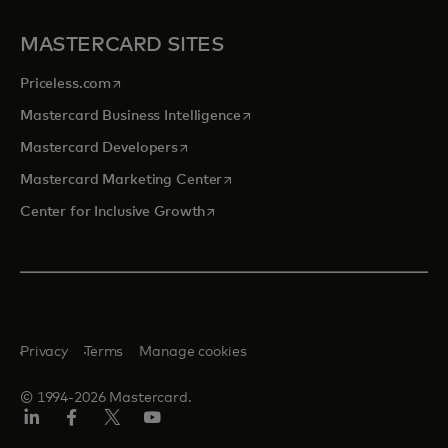
MASTERCARD SITES
opens in a new tab
Priceless.com
opens in a new tab
Mastercard Business Intelligence
opens in a new tab
Mastercard Developers
opens in a new tab
Mastercard Marketing Center
opens in a new tab
Center for Inclusive Growth
Privacy
Terms
Manage cookies
© 1994-2026 Mastercard.
Linkedin
Facebook
Twitter/X
Youtube