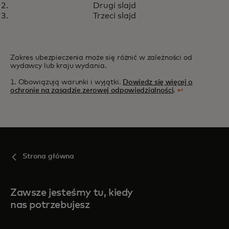
AI do zwalczania oszustw
Drugi slajd
Trzeci slajd
płatniczych
Zakres ubezpieczenia może się różnić w zależności od
wydawcy lub kraju wydania.
1. Obowiązują warunki i wyjątki.
Dowiedz się więcej o
ochronie na zasadzie zerowej odpowiedzialności
.
↩
Strona główna
Zawsze jesteśmy tu, kiedy
nas potrzebujesz