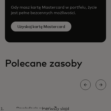
Gdy masz kartę Mastercard w portfelu, życie
jest pełne bezcennych możliwości.
Uzyskaj kartę Mastercard
Polecane zasoby
Jak wykorzystujemy technologię
opens in a new tab
Dowiedz się więcej
Pierwszy slajd