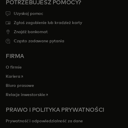
POTRZEBUJESZ POMOCY?
Uzyskaj pomoc
Zgłoś zagubienie lub kradzież karty
Znajdź bankomat
Często zadawane pytania
FIRMA
O firmie
opens in a new tab
Kariera
Biuro prasowe
opens in a new tab
Relacje inwestorskie
PRAWO I POLITYKA PRYWATNOŚCI
Prywatność i odpowiedzialność za dane