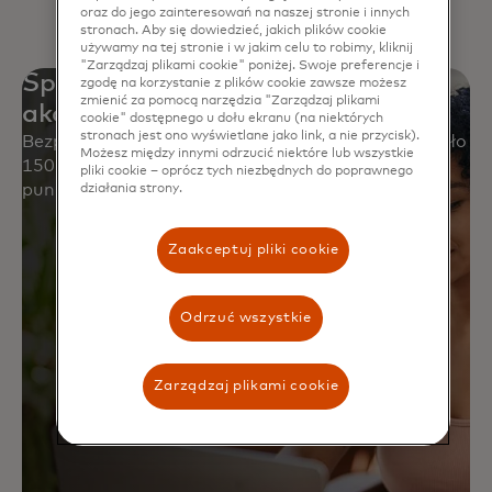
oraz do jego zainteresowań na naszej stronie i innych
stronach. Aby się dowiedzieć, jakich plików cookie
używamy na tej stronie i w jakim celu to robimy, kliknij
"Zarządzaj plikami cookie" poniżej. Swoje preferencje i
Spokój ducha dzięki kartom
zgodę na korzystanie z plików cookie zawsze możesz
zmienić za pomocą narzędzia "Zarządzaj plikami
akceptowanym na całym świecie
cookie" dostępnego u dołu ekranu (na niektórych
stronach jest ono wyświetlane jako link, a nie przycisk).
Bezpiecznie używaj swojej karty Mastercard w około
Możesz między innymi odrzucić niektóre lub wszystkie
150 milionach placówek i ponad 250 milionach
pliki cookie – oprócz tych niezbędnych do poprawnego
punktów dostępu cyfrowego.
działania strony.
Zaakceptuj pliki cookie
Odrzuć wszystkie
Zarządzaj plikami cookie