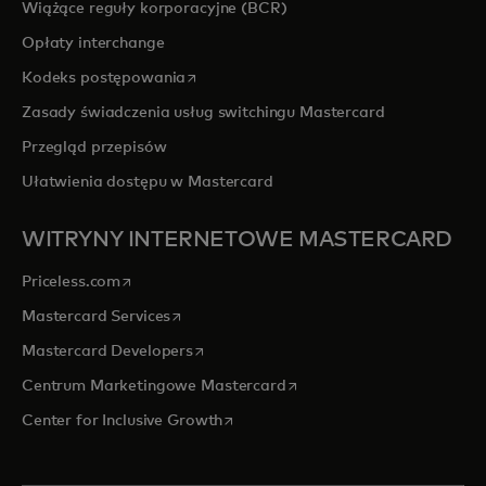
Wiążące reguły korporacyjne (BCR)
Opłaty interchange
opens in a new tab
Kodeks postępowania
Zasady świadczenia usług switchingu Mastercard
Przegląd przepisów
Ułatwienia dostępu w Mastercard
WITRYNY INTERNETOWE MASTERCARD
opens in a new tab
Priceless.com
opens in a new tab
Mastercard Services
opens in a new tab
Mastercard Developers
opens in a new tab
Centrum Marketingowe Mastercard
opens in a new tab
Center for Inclusive Growth