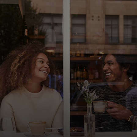
Dla Ciebie
Dla firm
Dla świata
Dla innowatorów
Aktualności i trendy