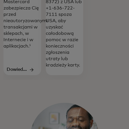
Mastercard
8372) z USA lub
zabezpiecza Cię
+1-636-722-
przed
7111 spoza
nieautoryzowanymi
USA, aby
transakcjami w
uzyskać
sklepach, w
całodobową
Internecie i w
pomoc w razie
aplikacjach.
konieczności
1
zgłoszenia
utraty lub
kradzieży karty.
Dowiedz
się więcej