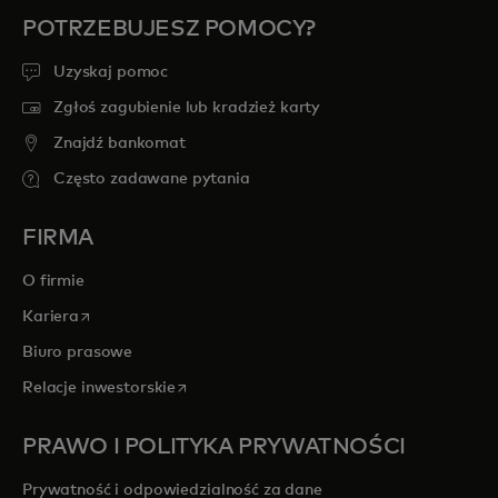
POTRZEBUJESZ POMOCY?
Uzyskaj pomoc
Zgłoś zagubienie lub kradzież karty
Znajdź bankomat
Często zadawane pytania
FIRMA
O firmie
opens in a new tab
Kariera
Biuro prasowe
opens in a new tab
Relacje inwestorskie
PRAWO I POLITYKA PRYWATNOŚCI
Prywatność i odpowiedzialność za dane