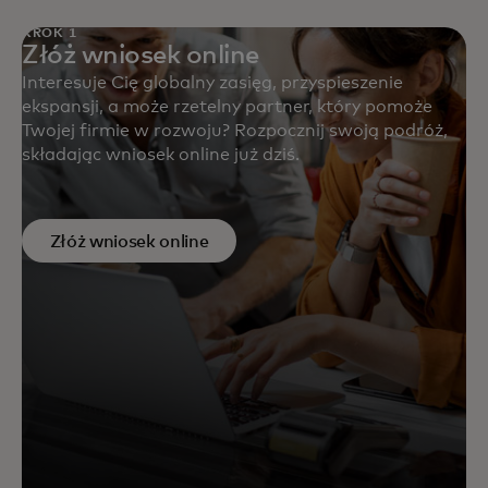
KROK 1
Złóż wniosek online
Interesuje Cię globalny zasięg, przyspieszenie
ekspansji, a może rzetelny partner, który pomoże
Twojej firmie w rozwoju? Rozpocznij swoją podróż,
składając wniosek online już dziś.
Złóż wniosek online