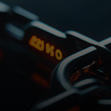
Dla Ciebie
Dla firm
Dla świata
Dla innowatorów
Aktualności i trendy