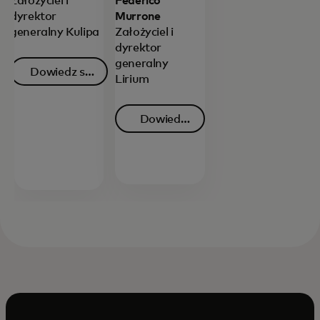
Założyciel i
Federico
dyrektor
Murrone
generalny Kulipa
Założyciel i
dyrektor
generalny
Dowiedz się
Lirium
opens in a new tab
więcej
Dowiedz
się
opens in a new tab
więcej