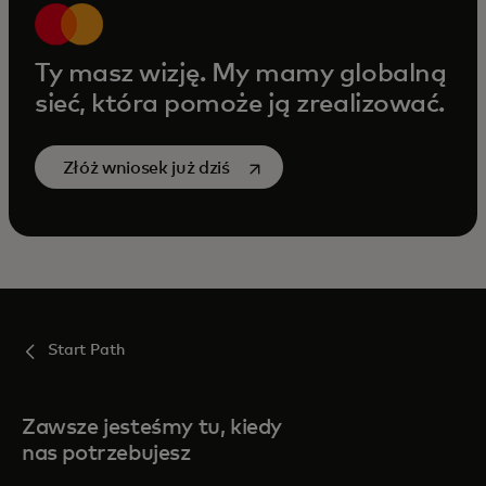
Ty masz wizję. My mamy globalną
sieć, która pomoże ją zrealizować.
opens in a new tab
Złóż wniosek już dziś
Start Path
Zawsze jesteśmy tu, kiedy
nas potrzebujesz