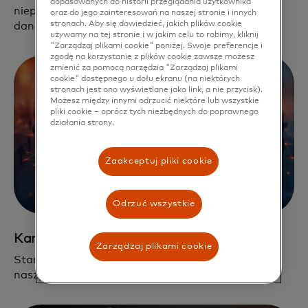
dopasowanych do historii przeglądania użytkownika
niepowtarzalny proces odpowiadający potrzebom
oraz do jego zainteresowań na naszej stronie i innych
stronach. Aby się dowiedzieć, jakich plików cookie
danej firmy.
używamy na tej stronie i w jakim celu to robimy, kliknij
"Zarządzaj plikami cookie" poniżej. Swoje preferencje i
zgodę na korzystanie z plików cookie zawsze możesz
zmienić za pomocą narzędzia "Zarządzaj plikami
cookie" dostępnego u dołu ekranu (na niektórych
stronach jest ono wyświetlane jako link, a nie przycisk).
Możesz między innymi odrzucić niektóre lub wszystkie
pliki cookie – oprócz tych niezbędnych do poprawnego
działania strony.
Zaakceptuj pliki cookie
Odrzuć wszystkie
Kanały i klienci
Zarządzaj plikami cookie
Start Path zapewnia startupom dostęp do tysięcy
naszych klientów i partnerów na całym świecie.