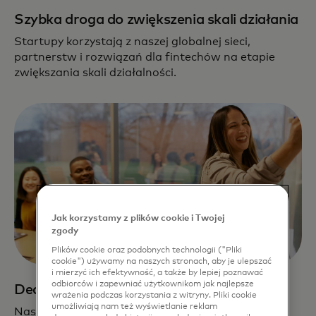
Szybka droga do zwiększenia skali działania
Startupy korzystają z naszej globalnej sieci,
partnerstw i rozwiązań dla fintechów na etapie
zwiększania skali działalności.
Jak korzystamy z plików cookie i Twojej
zgody
Plików cookie oraz podobnych technologii ("Pliki
cookie") używamy na naszych stronach, aby je ulepszać
i mierzyć ich efektywność, a także by lepiej poznawać
odbiorców i zapewniać użytkownikom jak najlepsze
Dedykowane wsparcie
wrażenia podczas korzystania z witryny. Pliki cookie
umożliwiają nam też wyświetlanie reklam
Nasz zespół z zaangażowaniem tworzy