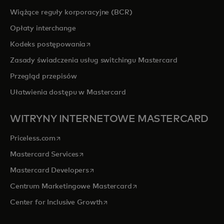
Wiążące reguły korporacyjne (BCR)
Opłaty interchange
opens in a new tab
Kodeks postępowania
Zasady świadczenia usług switchingu Mastercard
Przegląd przepisów
Ułatwienia dostępu w Mastercard
WITRYNY INTERNETOWE MASTERCARD
opens in a new tab
Priceless.com
opens in a new tab
Mastercard Services
opens in a new tab
Mastercard Developers
opens in a new tab
Centrum Marketingowe Mastercard
opens in a new tab
Center for Inclusive Growth