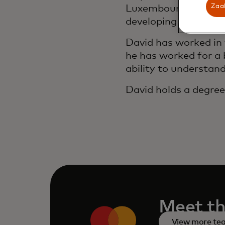
Zaak
Luxembourg, which in
developing new solut
David has worked in 
he has worked for a 
ability to understan
David holds a degre
Meet th
View more t