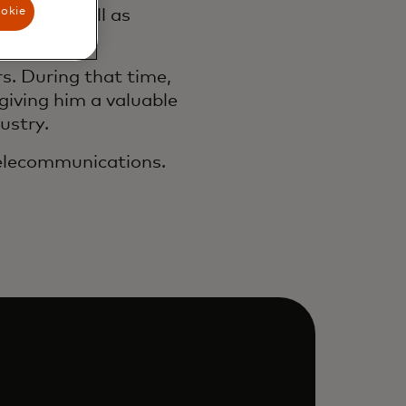
ookie
tions as well as
s. During that time,
giving him a valuable
ustry.
Telecommunications.