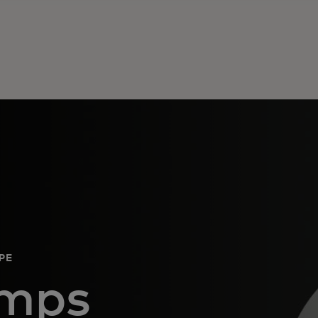
PE
amps