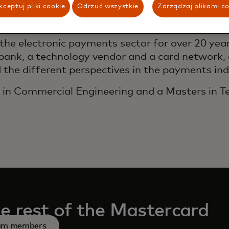
ceptuj pliki cookie
Odrzuć wszystkie
Zarządzaj plikami c
cluded close cooperation with financial institu
ions for retailers and cardholders.
the electronic payments sector for over 20 year
bank, a technology vendor and a card network, 
d the different perspectives in the payments ind
e in Commercial Engineering and a Masters in 
e rest of the Mastercard
eam members