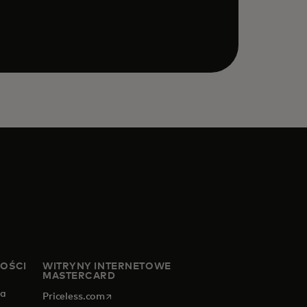
NOŚCI
WITRYNY INTERNETOWE
MASTERCARD
za
opens in a new tab
Priceless.com