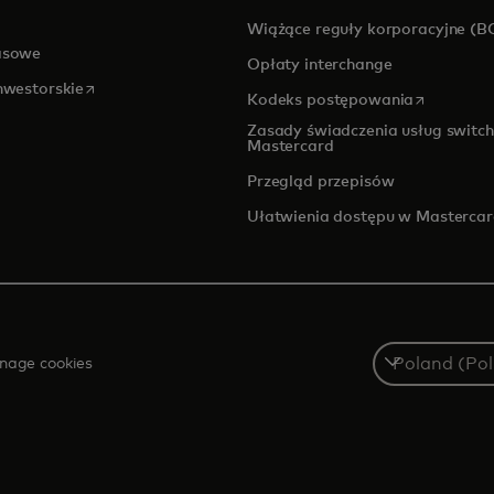
pens in a new tab
Wiążące reguły korporacyjne (B
asowe
Opłaty interchange
opens in a new tab
inwestorskie
opens in a
Kodeks postępowania
Zasady świadczenia usług switch
Mastercard
Przegląd przepisów
Ułatwienia dostępu w Masterca
Select
nage cookies
a
country