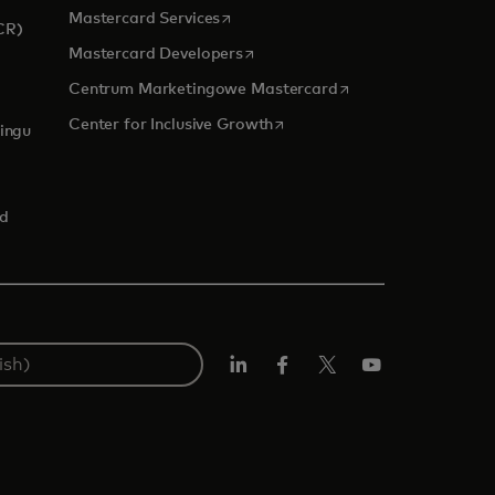
opens in a new tab
Mastercard Services
CR)
opens in a new tab
Mastercard Developers
opens in a new tab
Centrum Marketingowe Mastercard
 new tab
opens in a new tab
Center for Inclusive Growth
ingu
rd
LinkedIn
Facebook
Twitter/X
YouTube