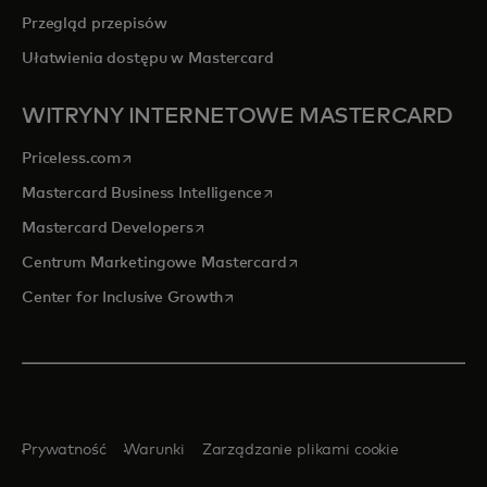
Przegląd przepisów
Ułatwienia dostępu w Mastercard
WITRYNY INTERNETOWE MASTERCARD
opens in a new tab
Priceless.com
opens in a new tab
Mastercard Business Intelligence
opens in a new tab
Mastercard Developers
opens in a new tab
Centrum Marketingowe Mastercard
opens in a new tab
Center for Inclusive Growth
Prywatność
Warunki
Zarządzanie plikami cookie