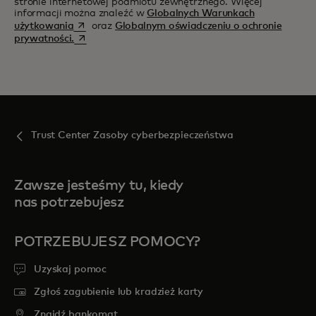
stronie internetowej podmiotu zewnętrznego. Więcej
informacji można znaleźć w
Globalnych Warunkach
opens in a new tab
użytkowania
oraz
Globalnym oświadczeniu o ochronie
opens in a new tab
prywatności.
Trust Center Zasoby cyberbezpieczeństwa
Zawsze jesteśmy tu, kiedy
nas potrzebujesz
POTRZEBUJESZ POMOCY?
Uzyskaj pomoc
Zgłoś zagubienie lub kradzież karty
Znajdź bankomat