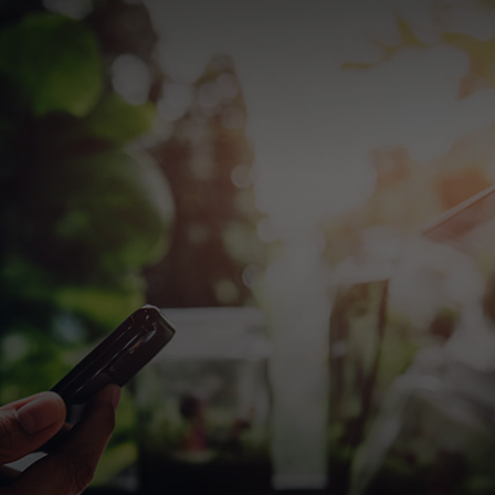
Dla Ciebie
Dla firm
Dla świata
Dla innowatorów
Aktualności i trendy