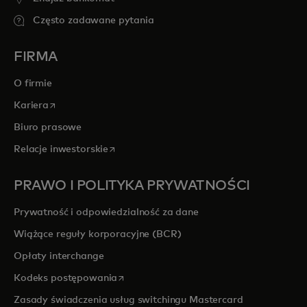
Często zadawane pytania
FIRMA
O firmie
opens in a new tab
Kariera
Biuro prasowe
opens in a new tab
Relacje inwestorskie
PRAWO I POLITYKA PRYWATNOŚCI
Prywatność i odpowiedzialność za dane
Wiążące reguły korporacyjne (BCR)
Opłaty interchange
opens in a new tab
Kodeks postępowania
Zasady świadczenia usług switchingu Mastercard