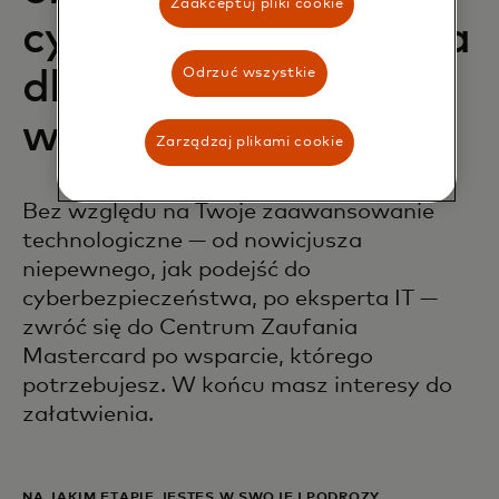
Zaakceptuj pliki cookie
cyberbezpieczeństwa
Odrzuć wszystkie
dla firm każdej
wielkości
Zarządzaj plikami cookie
Bez względu na Twoje zaawansowanie
technologiczne — od nowicjusza
niepewnego, jak podejść do
cyberbezpieczeństwa, po eksperta IT —
zwróć się do Centrum Zaufania
Mastercard po wsparcie, którego
potrzebujesz. W końcu masz interesy do
załatwienia.
NA JAKIM ETAPIE JESTEŚ W SWOJEJ PODRÓŻY