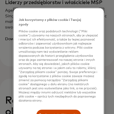
Liderzy przedsiębiorstw i właściciele MŚP
Agencja Bezpieczeństwa Cybernetycznego (CSA)
Singapuru oferuje program Cyber Safe, aby pomóc
Jak korzystamy z plików cookie i Twojej
małym i średnim przedsiębiorstwom lepiej chronić
zgody
swoją domenę cyfrową.
Plików cookie oraz podobnych technologii ("Pliki
cookie") używamy na naszych stronach, aby je ulepszać
opens in a new tab
Dowiedz się więcej
i mierzyć ich efektywność, a także by lepiej poznawać
odbiorców i zapewniać użytkownikom jak najlepsze
wrażenia podczas korzystania z witryny. Pliki cookie
umożliwiają nam też wyświetlanie reklam
dopasowanych do historii przeglądania użytkownika
oraz do jego zainteresowań na naszej stronie i innych
stronach. Aby się dowiedzieć, jakich plików cookie
używamy na tej stronie i w jakim celu to robimy, kliknij
"Zarządzaj plikami cookie" poniżej. Swoje preferencje i
zgodę na korzystanie z plików cookie zawsze możesz
zmienić za pomocą narzędzia "Zarządzaj plikami
cookie" dostępnego u dołu ekranu (na niektórych
stronach jest ono wyświetlane jako link, a nie przycisk).
Możesz między innymi odrzucić niektóre lub wszystkie
pliki cookie – oprócz tych niezbędnych do poprawnego
Rozwiązania w
działania strony.
obszarze