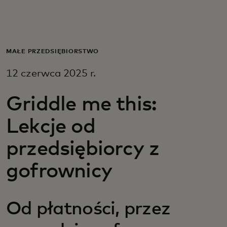
Dla Ciebie
Dla firm
MAŁE PRZEDSIĘBIORSTWO
12 czerwca 2025 r.
Dla świata
Griddle me this:
Dla innowatorów
Lekcje od
przedsiębiorcy z
Aktualności i trendy
gofrownicy
Od płatności, przez