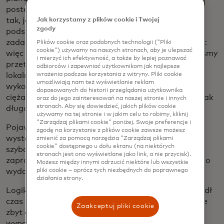
postępów i rozwijać, jeśli miało to sens. Czułem się
Jak korzystamy z plików cookie i Twojej
tak, jak działa progresja w grach wideo - zacznij od
zgody
podstawowego ekwipunku, wykonuj wykonalne
zadania i awansuj wraz z doświadczeniem. Zamiast
Plików cookie oraz podobnych technologii ("Pliki
cookie") używamy na naszych stronach, aby je ulepszać
więc od razu wskoczyć do food trucka, postanowiliśmy
i mierzyć ich efektywność, a także by lepiej poznawać
przetestować wszystko w namiocie pop-up na
odbiorców i zapewniać użytkownikom jak najlepsze
wrażenia podczas korzystania z witryny. Pliki cookie
lokalnym targu rolnym. Gdyby to zadziałało,
umożliwiają nam też wyświetlanie reklam
wykorzystalibyśmy przychody do sfinansowania
dopasowanych do historii przeglądania użytkownika
ciężarówki i utrzymalibyśmy wszystko bez długów tak
oraz do jego zainteresowań na naszej stronie i innych
stronach. Aby się dowiedzieć, jakich plików cookie
długo, jak to możliwe.
używamy na tej stronie i w jakim celu to robimy, kliknij
"Zarządzaj plikami cookie" poniżej. Swoje preferencje i
Pojawili się przyjaciele i rodzina, ale sam aromat
zgodę na korzystanie z plików cookie zawsze możesz
wystarczył, by przyciągnąć tłumy. Sprzedaliśmy się
zmienić za pomocą narzędzia "Zarządzaj plikami
cookie" dostępnego u dołu ekranu (na niektórych
szybciej niż oczekiwaliśmy i zostaliśmy ponownie
stronach jest ono wyświetlane jako link, a nie przycisk).
zaproszeni na rynek w następnym tygodniu. To samo
Możesz między innymi odrzucić niektóre lub wszystkie
pliki cookie – oprócz tych niezbędnych do poprawnego
wydarzyło się ponownie. I jeszcze raz. I jeszcze raz.
działania strony.
Logika gier wideo zwyciężyła po raz kolejny. Nadszedł
czas na awans. Kupiliśmy ciężarówkę Freightliner ze
Zaakceptuj pliki cookie
zbyt dużym przebiegiem, niewystarczającym
wyposażeniem i znacznie większą przestrzenią niż