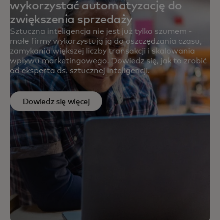
wykorzystać automatyzację do
zwiększenia sprzedaży
Sztuczna inteligencja nie jest już tylko szumem -
małe firmy wykorzystują ją do oszczędzania czasu,
zamykania większej liczby transakcji i skalowania
wpływu marketingowego. Dowiedz się, jak to zrobić
od eksperta ds. sztucznej inteligencji.
Dowiedz się więcej