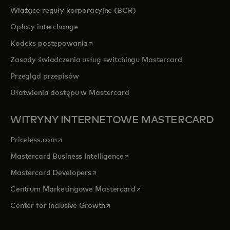
Wiążące reguły korporacyjne (BCR)
Opłaty interchange
opens in a new tab
Kodeks postępowania
Zasady świadczenia usług switchingu Mastercard
Przegląd przepisów
Ułatwienia dostępu w Mastercard
WITRYNY INTERNETOWE MASTERCARD
opens in a new tab
Priceless.com
opens in a new tab
Mastercard Business Intelligence
opens in a new tab
Mastercard Developers
opens in a new tab
Centrum Marketingowe Mastercard
opens in a new tab
Center for Inclusive Growth