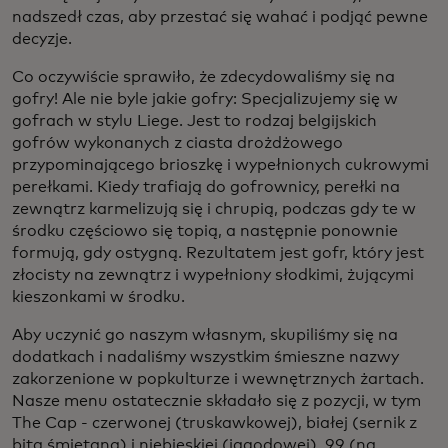
nadszedł czas, aby przestać się wahać i podjąć pewne
decyzje.
Co oczywiście sprawiło, że zdecydowaliśmy się na
gofry! Ale nie byle jakie gofry: Specjalizujemy się w
gofrach w stylu Liege. Jest to rodzaj belgijskich
gofrów wykonanych z ciasta drożdżowego
przypominającego brioszkę i wypełnionych cukrowymi
perełkami. Kiedy trafiają do gofrownicy, perełki na
zewnątrz karmelizują się i chrupią, podczas gdy te w
środku częściowo się topią, a następnie ponownie
formują, gdy ostygną. Rezultatem jest gofr, który jest
złocisty na zewnątrz i wypełniony słodkimi, żującymi
kieszonkami w środku.
Aby uczynić go naszym własnym, skupiliśmy się na
dodatkach i nadaliśmy wszystkim śmieszne nazwy
zakorzenione w popkulturze i wewnętrznych żartach.
Nasze menu ostatecznie składało się z pozycji, w tym
The Cap - czerwonej (truskawkowej), białej (sernik z
bitą śmietaną) i niebieskiej (jagodowej). 99 (na