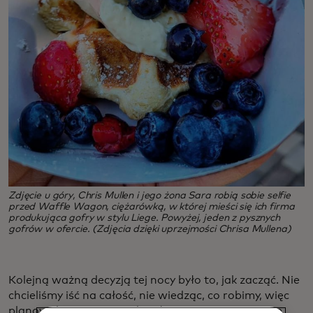
Zdjęcie u góry, Chris Mullen i jego żona Sara robią sobie selfie
przed Waffle Wagon, ciężarówką, w której mieści się ich firma
produkująca gofry w stylu Liege. Powyżej, jeden z pysznych
gofrów w ofercie. (Zdjęcia dzięki uprzejmości Chrisa Mullena)
Kolejną ważną decyzją tej nocy było to, jak zacząć. Nie
chcieliśmy iść na całość, nie wiedząc, co robimy, więc
planowaliśmy zacząć od małego, uczyć się w miarę