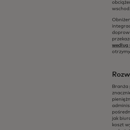
obciąże
wschodz
Obniżen
integra
doprowa
przekaz
według
otrzymy
Rozw
Branża 
znaczni
pienięż
adminis
pośredni
jak biu
koszt w