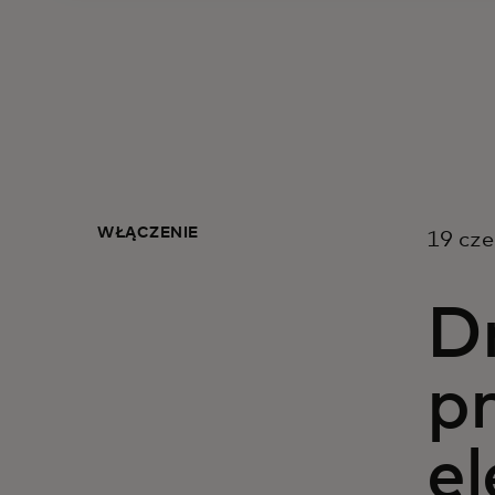
WŁĄCZENIE
19 cze
D
p
e