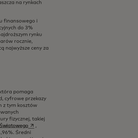
łaszcza na rynkach
u finansowego i
kcyjnych do 3%
najdroższym rynku
arów rocznie,
acą najwyższe ceny za
, która pomaga
d, cyfrowe przekazy
h z tym kosztów
żowanych
y fizycznej, takiej
opens in a new tab
 Światowego
,
4,96%. Średni