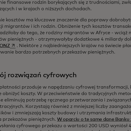
nie finansowe rodzin borykających się z trudnościami, zw
ących i w krajach o niższych dochodach.
ie kosztów ma kluczowe znaczenie dla poprawy dobrobyt
cji migrantów i ich rodzin. Obniżenie tych kosztów transa
dziłoby do tego, że rodziny migrantów w Afryce - wciąż 
ów pieniężnych - otrzymywałyby dodatkowe 4 miliardy dol
opens in a new tab
 ONZ
. Niektóre z najbiedniejszych krajów na świecie pł
wanie bardzo potrzebnych przekazów pieniężnych.
ój rozwiązań cyfrowych
płatności przoduje w napędzaniu cyfrowej transformacji
e obniżyć koszty. W przeciwieństwie do tradycyjnych meto
ne eliminują potrzebę ręcznego przetwarzania i związanyc
tracyjnych. Korzystają również z mniejszej liczby zaanga
ków i zmniejszają koszty budowy i utrzymania infrastruktur
ra przekazów pieniężnych.
W oparciu o te same dane Banku
ysłania cyfrowego przekazu o wartości 200 USD wyniósł 