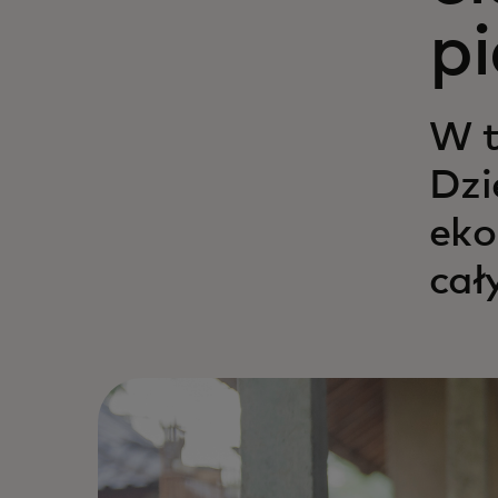
p
W t
Dzi
eko
cał