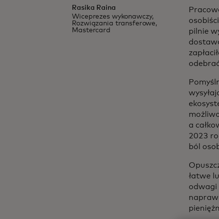
Rasika Raina
Pracowa
Wiceprezes wykonawczy,
osobiśc
Rozwiązania transferowe,
Mastercard
pilnie 
dostawc
zapłaci
odebrać
Pomyślm
wysyłają
ekosyst
możliwo
a całko
2023 ro
ból oso
Opuszcz
łatwe l
odwagi 
naprawd
pienięż