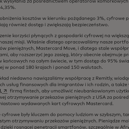
k wysyłania za pośrednictwem operatorów komórkowych by
 4,35%.
obniżenia kosztów w kierunku pożądanego 3%, cyfrowe p
ają również dostęp i zwiększają bezpieczeństwo.
zenie korzyści płynących z gospodarki cyfrowej na większą 
 naszej misji. Właśnie dlatego opracowaliśmy nasze portfo
ów pieniężnych, Mastercard Move, i dlatego stale współp
ami, aby rozszerzyć jego zasięg, który obecnie obejmuje p
 końcowych na całym świecie, w tym dostęp do 95% świa
j w ponad 180 krajach i ponad 150 walutach.
kład niedawno nawiązaliśmy współpracę z Remitly, wiod
ch usług finansowych dla imigrantów i ich rodzin, a tak
opens in a new tab
,
firmą fintech, aby umożliwić nieubankowionym uży
ej otrzymywanie przekazów pieniężnych z USA za pośre
iastowo wydawanych kart cyfrowych Mastercard.
e cyfrowe były kluczem do pomocy ludziom w szybszym, tań
ystym otrzymywaniu przekazów pieniężnych. Pieniądze mo
 dzięki rosnącej penetracji smartfonów, szczególnie w Afry