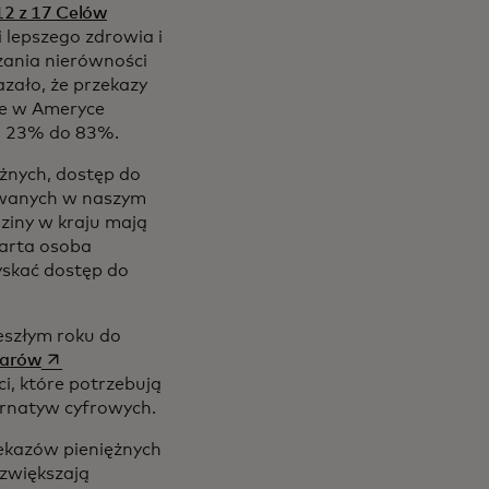
12 z 17 Celów
 lepszego zdrowia i
zania nierówności
 a new tab
zało, że przekazy
we w Ameryce
ą o 23% do 83%.
ężnych, dostęp do
towanych w naszym
dziny w kraju mają
warta osoba
yskać dostęp do
eszłym roku do
opens in a new tab
zarów
, które potrzebują
ernatyw cyfrowych.
zekazów pieniężnych
 zwiększają