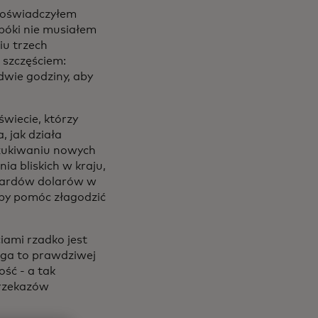
 doświadczyłem
póki nie musiałem
iu trzech
 szczęściem:
wie godziny, aby
wiecie, którzy
, jak działa
ukiwaniu nowych
a bliskich w kraju,
liardów dolarów w
 aby pomóc złagodzić
iami rzadko jest
maga to prawdziwej
ść - a tak
przekazów