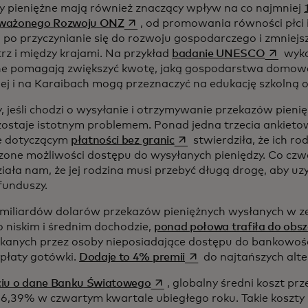
y pieniężne mają również znaczący wpływ na co najmniej
opens in a new tab
ważonego Rozwoju ONZ
, od promowania równości płci i
i po przyczynianie się do rozwoju gospodarczego i zmniejs
opens in
z i między krajami. Na przykład
badanie UNESCO
wyka
ne pomagają zwiększyć kwotę, jaką gospodarstwa domo
iej i na Karaibach mogą przeznaczyć na edukację szkoln
y, jeśli chodzi o wysyłanie i otrzymywanie przekazów pieni
zostaje istotnym problemem. Ponad jedna trzecia ankie
opens in a new tab
e dotyczącym
płatności bez granic
stwierdziła, że ich ro
zone możliwości dostępu do wysyłanych pieniędzy. Co cz
iała nam, że jej rodzina musi przebyć długą drogę, aby uz
funduszy.
 miliardów dolarów przekazów pieniężnych wysłanych w z
o niskim i średnim dochodzie,
ponad połowa trafiła do obs
kanych przez osoby nieposiadające dostępu do bankowości
opens in a new tab
ypłaty gotówki.
Dodaje to 4% premii
do najtańszych alt
opens in a new tab
iu o dane Banku Światowego
, globalny średni koszt pr
 6,39% w czwartym kwartale ubiegłego roku. Takie koszty