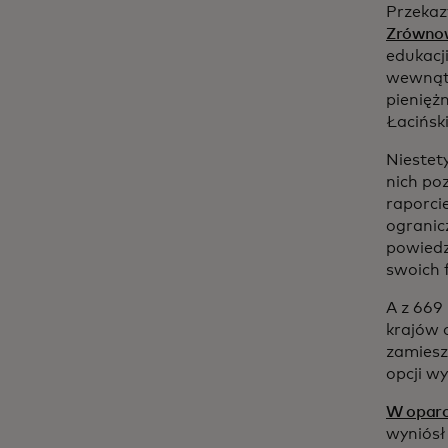
Przekaz
Zrówno
edukacj
wewnątr
pienięż
Łacińsk
Niestet
nich po
raporci
ogranic
powiedz
swoich 
A z 669
krajów 
zamiesz
opcji w
W oparc
wyniósł