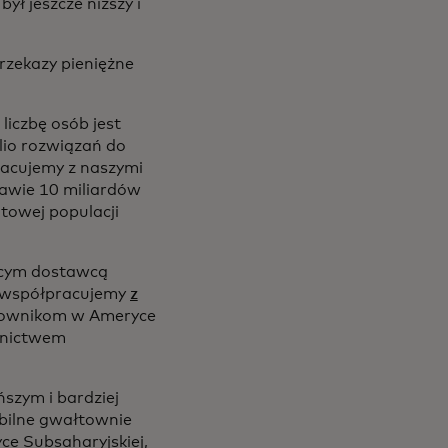
ł jeszcze niższy i
rzekazy pieniężne
liczbę osób jest
lio rozwiązań do
racujemy z naszymi
rawie 10 miliardów
towej populacji
ącym dostawcą
że współpracujemy
z
tkownikom w Ameryce
dnictwem
szym i bardziej
bilne gwałtownie
ce Subsaharyjskiej,