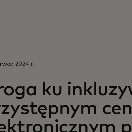
rwca 2024 r.
roga ku inkluz
rzystępnym ce
lektronicznym 