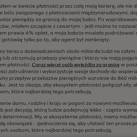
łem w świecie płatności przez całą moją karierę, ale nie
ie bólu związanego z płatnościami międzynarodowymi, do
wysłać pieniędzy za granicę do mojej babci. Po wypróbowan
ów, miałem szczęście z czwartym - jeśli można to nazwać
łem prawie 6% opłat, a moja babcia musiała podróżować d
 gotówkę tylko po to, aby agent był zamknięty.
y teraz o doświadczeniach około miliarda ludzi na całym ś
 lub otrzymują przekazy pieniężne i którzy nie mają pojęcia
em płatności.
Coraz więcej osób wyjeżdża za granicę
w posz
ści zatrudnienia i wykorzystuje swoje dochody do wspierani
wity przepływ przekazów pieniężnych wzrośnie do 860 mi
ku. Jest to okazja, aby ekosystem płatności połączył siły,
bom, które najbardziej tego potrzebują.
enie domu, rodziny i kraju w pogoni za nowymi możliwośc
ub jest decyzją, którą ludzie podejmują lekko - często wy
i determinacji. My, w ekosystemie płatności, mamy możliwo
ę obowiązek - zjednoczenia się, aby ułatwić ten proces 
nych osobom, które najbardziej tego potrzebują.