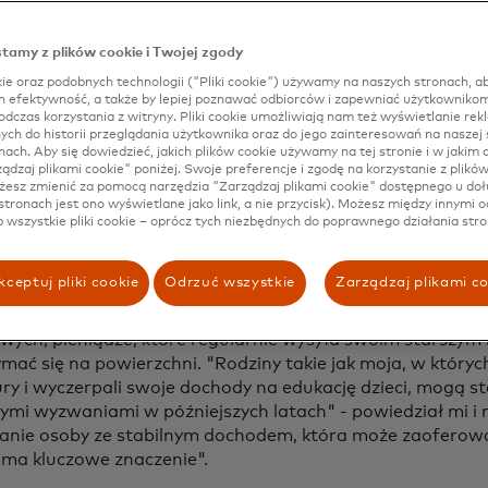
opens in a new tab
arodowy Dzień Przekazów Rodzinnych
, przyjęty przez
zonych w 2018 r. i obchodzony na początku tego tygodnia,
tamy z plików cookie i Twojej zgody
 znaczącego wkładu migrantów we wspieranie ich rodzin 
ie oraz podobnych technologii ("Pliki cookie") używamy na naszych stronach, ab
ia finansowego w ich społecznościach. Ale powinno to rów
ch efektywność, a także by lepiej poznawać odbiorców i zapewniać użytkownikom
nienie o tym, co rządy i nasza branża mogą zrobić, aby le
dczas korzystania z witryny. Pliki cookie umożliwiają nam też wyświetlanie rek
h do historii przeglądania użytkownika oraz do jego zainteresowań na naszej s
tności.
nach. Aby się dowiedzieć, jakich plików cookie używamy na tej stronie i w jakim c
rządzaj plikami cookie" poniżej. Swoje preferencje i zgodę na korzystanie z plikó
esz zmienić za pomocą narzędzia "Zarządzaj plikami cookie" dostępnego u doł
stronach jest ono wyświetlane jako link, a nie przycisk). Możesz między innymi o
nie bolesnego tarcia
b wszystkie pliki cookie – oprócz tych niezbędnych do poprawnego działania stro
y pieniężne stanowią finansową linię życia dla setek milio
ceptuj pliki cookie
Odrzuć wszystkie
Zarządzaj plikami c
. W przypadku Nguyễn Đức Thành, pracownika produkcji
u, który przeniósł się do Japonii w poszukiwaniu lepszyc
ych, pieniądze, które regularnie wysyła swoim starszym
ymać się na powierzchni. "Rodziny takie jak moja, w któryc
ry i wyczerpali swoje dochody na edukację dzieci, mogą s
mi wyzwaniami w późniejszych latach" - powiedział mi i
anie osoby ze stabilnym dochodem, która może zaoferowa
, ma kluczowe znaczenie".