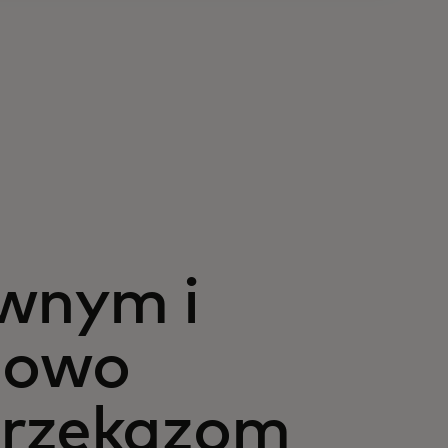
ywnym i
nowo
przekazom