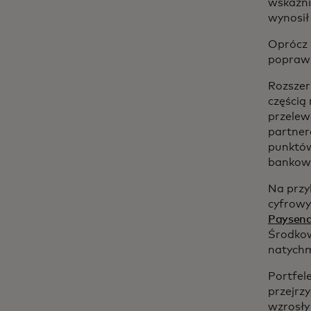
wskaźni
wynosił
Oprócz 
poprawi
Rozszer
częścią
przelew
partner
punktów
bankowe
Na przy
cyfrowy
Paysend
Środkow
natychm
Portfel
przejrz
wzrosły