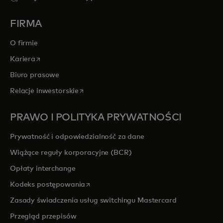
FIRMA
O firmie
opens in a new tab
Kariera
Biuro prasowe
opens in a new tab
Relacje inwestorskie
PRAWO I POLITYKA PRYWATNOŚCI
Prywatność i odpowiedzialność za dane
Wiążące reguły korporacyjne (BCR)
Opłaty interchange
opens in a new tab
Kodeks postępowania
Zasady świadczenia usług switchingu Mastercard
Przegląd przepisów