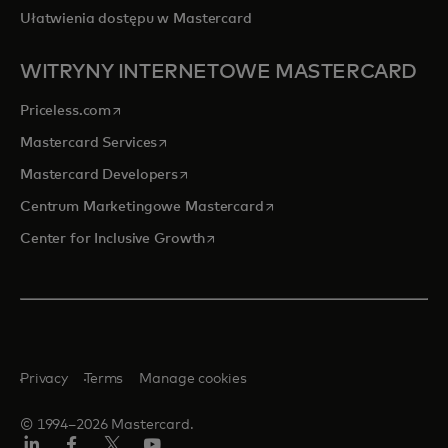
Ułatwienia dostępu w Mastercard
WITRYNY INTERNETOWE MASTERCARD
opens in a new tab
Priceless.com
opens in a new tab
Mastercard Services
opens in a new tab
Mastercard Developers
opens in a new tab
Centrum Marketingowe Mastercard
opens in a new tab
Center for Inclusive Growth
Privacy
Terms
Manage cookies
© 1994–2026 Mastercard.