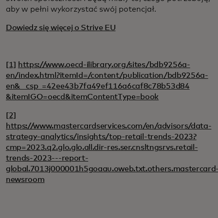
aby w pełni wykorzystać swój potencjał.
Dowiedz się więcej o Strive EU
[1]
https://www.oecd-ilibrary.org/sites/bdb9256a-
en/index.html?itemId=/content/publication/bdb9256a-
en& _csp_=42ee43b7fa49ef116a6caf8c78b53d84
&itemIGO=oecd&itemContentType=book
[2]
https://www.mastercardservices.com/en/advisors/data-
strategy-analytics/insights/top-retail-trends-2023?
cmp=2023.q2.glo.glo.all.dir-res.ser.cnsltngsrvs.retail-
trends-2023---report-
global.7013j000001h5goaau.oweb.txt.others.mastercard
newsroom