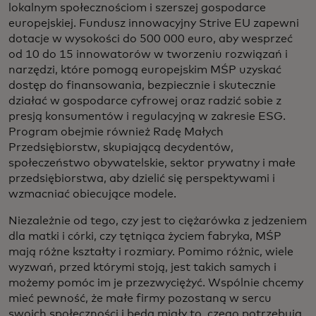
lokalnym społecznościom i szerszej gospodarce
europejskiej. Fundusz innowacyjny Strive EU zapewni
dotacje w wysokości do 500 000 euro, aby wesprzeć
od 10 do 15 innowatorów w tworzeniu rozwiązań i
narzędzi, które pomogą europejskim MŚP uzyskać
dostęp do finansowania, bezpiecznie i skutecznie
działać w gospodarce cyfrowej oraz radzić sobie z
presją konsumentów i regulacyjną w zakresie ESG.
Program obejmie również Radę Małych
Przedsiębiorstw, skupiającą decydentów,
społeczeństwo obywatelskie, sektor prywatny i małe
przedsiębiorstwa, aby dzielić się perspektywami i
wzmacniać obiecujące modele.
Niezależnie od tego, czy jest to ciężarówka z jedzeniem
dla matki i córki, czy tętniąca życiem fabryka, MŚP
mają różne kształty i rozmiary. Pomimo różnic, wiele
wyzwań, przed którymi stoją, jest takich samych i
możemy pomóc im je przezwyciężyć. Wspólnie chcemy
mieć pewność, że małe firmy pozostaną w sercu
swoich społeczności i będą miały to, czego potrzebują,