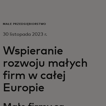
Dla Ciebie
Dla firm
MAŁE PRZEDSIĘBIORSTWO
30 listopada 2023 r.
Dla świata
Wspieranie
Dla innowatorów
rozwoju małych
Aktualności i trendy
firm w całej
Europie