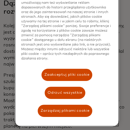
Dążenie do zrównoważonego
umożliwiają nam też wyświetlanie reklam
dopasowanych do historii przeglądania użytkownika
rozwoju
oraz do jego zainteresowań na naszej stronie i innych
stronach. Aby się dowiedzieć, jakich plików cookie
używamy na tej stronie i w jakim celu to robimy, kliknij
Kolejną zmianą, z którą muszą zmagać się małe firmy,
"Zarządzaj plikami cookie" poniżej. Swoje preferencje i
zgodę na korzystanie z plików cookie zawsze możesz
jest dążenie do zrównoważonego rozwoju. Pomimo
zmienić za pomocą narzędzia "Zarządzaj plikami
wyzwań wpływających na ich wyniki finansowe, od
cookie" dostępnego u dołu ekranu (na niektórych
rosnącej konkurencji po stabilizację łańcuchów
stronach jest ono wyświetlane jako link, a nie przycisk).
Możesz między innymi odrzucić niektóre lub wszystkie
dostaw, więcej niż jedna na dziesięć firm (14%) nadal
pliki cookie – oprócz tych niezbędnych do poprawnego
wymienia bardziej zrównoważony rozwój jako
działania strony.
największe wyzwanie, przed którym stoi ich firma.
Presję wywierają konsumenci, którzy coraz częściej
Zaakceptuj pliki cookie
szukają bardziej zrównoważonych opcji w tym, co
kupują i od kogo to kupują. Ponad połowa
Odrzuć wszystkie
konsumentów w ankiecie przeprowadzonej przez
Mastercard
[2]
stwierdziła, że priorytetowo traktuje
wydatki marek, które ujawniają swój ślad węglowy, co
Zarządzaj plikami cookie
pokazuje wartość przejrzystości i priorytetowe
traktowanie praktyk biznesowych, które stawiają
planetę na pierwszym miejscu.