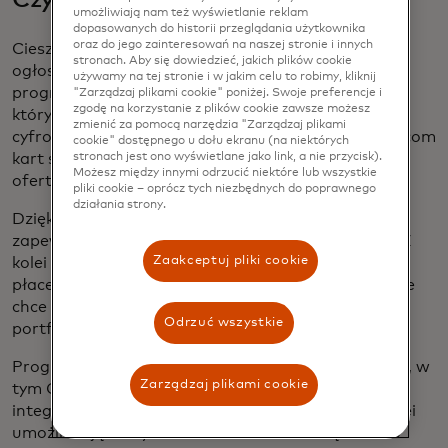
umożliwiają nam też wyświetlanie reklam
dopasowanych do historii przeglądania użytkownika
oraz do jego zainteresowań na naszej stronie i innych
Cieszymy się, że możemy podzielić się ekscytującym
stronach. Aby się dowiedzieć, jakich plików cookie
ogłoszeniem dotyczącym nowo uruchomionego
używamy na tej stronie i w jakim celu to robimy, kliknij
programu Mastercard: Wallet Express, programu,
"Zarządzaj plikami cookie" poniżej. Swoje preferencje i
zgodę na korzystanie z plików cookie zawsze możesz
który usprawnia proces włączania wielu portfeli
zmienić za pomocą narzędzia "Zarządzaj plikami
cyfrowych jednocześnie, oferując bankom i wydawcom
cookie" dostępnego u dołu ekranu (na niektórych
kart szybki i opłacalny sposób na rozszerzenie ich
stronach jest ono wyświetlane jako link, a nie przycisk).
Możesz między innymi odrzucić niektóre lub wszystkie
oferty.
pliki cookie – oprócz tych niezbędnych do poprawnego
działania strony.
Dzięki włączeniu Wallet Express emitenci mogą
zapewnić swoim klientom różne portfele cyfrowe. Z
Zaakceptuj pliki cookie
kolei konsumenci mają szeroki wachlarz sposobów
płacenia za pomocą urządzeń do noszenia. A kto nie
chce prostej płatności za pomocą preferowanego
Odrzuć wszystkie
portfela cyfrowego?
Program obsługuje obecnie różne portfele cyfrowe, w
Zarządzaj plikami cookie
tym Garmin Pay, Xiaomi Pay, Amazfit, a także
integratorów Fidesmo, Digiseq i Tappy, którzy z kolei
umożliwiają korzystanie z kilku marek urządzeń do