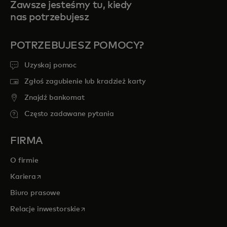
Zawsze jesteśmy tu, kiedy
nas potrzebujesz
POTRZEBUJESZ POMOCY?
Uzyskaj pomoc
Zgłoś zagubienie lub kradzież karty
Znajdź bankomat
Często zadawane pytania
FIRMA
O firmie
opens in a new tab
Kariera
Biuro prasowe
opens in a new tab
Relacje inwestorskie