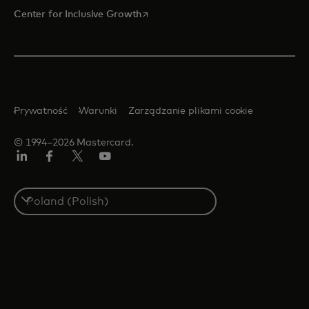
opens in a new tab
Center for Inclusive Growth
Prywatność
Warunki
Zarządzanie plikami cookie
© 1994–2026 Mastercard.
LinkedIn
Facebook
Twitter/X
YouTube
Select
a
country