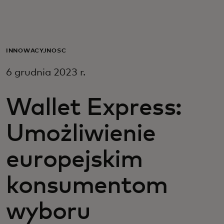
Dla Ciebie
Dla firm
INNOWACYJNOŚĆ
6 grudnia 2023 r.
Dla świata
Wallet Express:
Dla innowatorów
Umożliwienie
Aktualności i trendy
europejskim
konsumentom
wyboru