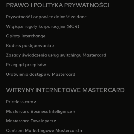
PRAWO I POLITYKA PRYWATNOŚCI
Prywatność i odpowiedzialność za dane
Wiążące reguły korporacyjne (BCR)
Opłaty interchange
opens in a new tab
Kodeks postępowania
Zasady świadczenia usług switchingu Mastercard
Przegląd przepisów
Ułatwienia dostępu w Mastercard
WITRYNY INTERNETOWE MASTERCARD
opens in a new tab
Priceless.com
opens in a new tab
Mastercard Business Intelligence
opens in a new tab
Mastercard Developers
opens in a new tab
Centrum Marketingowe Mastercard