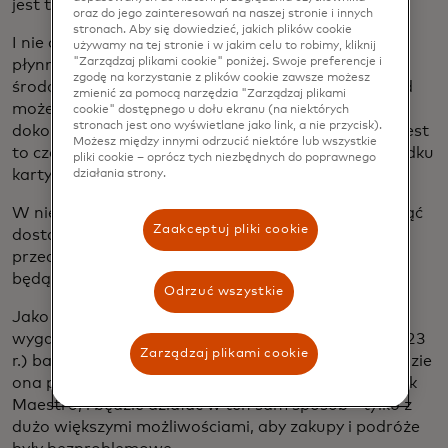
jest to o wiele więcej miejsc niż Maestro.
oraz do jego zainteresowań na naszej stronie i innych
stronach. Aby się dowiedzieć, jakich plików cookie
I nie chodzi tylko o możliwość łatwiejszego i
używamy na tej stronie i w jakim celu to robimy, kliknij
"Zarządzaj plikami cookie" poniżej. Swoje preferencje i
płynniejszego korzystania z karty debetowej w
zgodę na korzystanie z plików cookie zawsze możesz
środowisku cyfrowym. Karta debetowa Mastercard
zmienić za pomocą narzędzia "Zarządzaj plikami
może być również używana jako gwarancja do
cookie" dostępnego u dołu ekranu (na niektórych
stronach jest ono wyświetlane jako link, a nie przycisk).
dokonywania rezerwacji podróży - w dużej mierze jest
Możesz między innymi odrzucić niektóre lub wszystkie
to część fizycznego świata - podobnie jak w przypadku
pliki cookie – oprócz tych niezbędnych do poprawnego
karty kredytowej Mastercard.
działania strony.
W niektórych przypadkach banki mogą nawet zacząć
Zaakceptuj pliki cookie
dostarczać swoim klientom nowe karty debetowe
przed 1 lipca 2023 r., ale po tej dacie w Europie nie
będą wydawane żadne nowe karty Maestro.
Odrzuć wszystkie
Jako posiadacz karty nie musisz nic robić. Po
wygaśnięciu ważności karty Maestro (po 1 lipca 2023
Zarządzaj plikami cookie
r.) bank po prostu wyśle nową kartę debetową. Będzie
ona połączona z rachunkiem bieżącym, podobnie jak
Maestro, i będzie działać w ten sam sposób - tylko z
dużo większymi możliwościami, aby zakupy i podróże