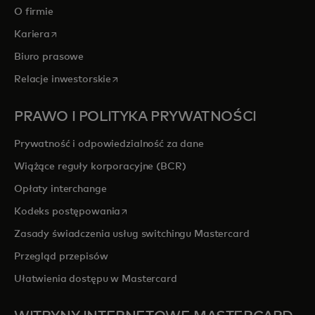
O firmie
opens in a new tab
Kariera
Biuro prasowe
opens in a new tab
Relacje inwestorskie
PRAWO I POLITYKA PRYWATNOŚCI
Prywatność i odpowiedzialność za dane
Wiążące reguły korporacyjne (BCR)
Opłaty interchange
opens in a new tab
Kodeks postępowania
Zasady świadczenia usług switchingu Mastercard
Przegląd przepisów
Ułatwienia dostępu w Mastercard