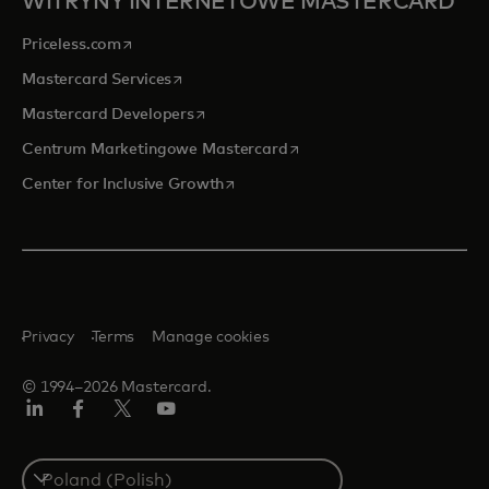
WITRYNY INTERNETOWE MASTERCARD
opens in a new tab
Priceless.com
opens in a new tab
Mastercard Services
opens in a new tab
Mastercard Developers
opens in a new tab
Centrum Marketingowe Mastercard
opens in a new tab
Center for Inclusive Growth
Privacy
Terms
Manage cookies
© 1994–2026 Mastercard.
LinkedIn
Facebook
Twitter/X
YouTube
Select
a