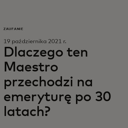
Dla Ciebie
Dla firm
ZAUFANIE
19 października 2021 r.
Dla świata
Dlaczego ten
Maestro
Dla innowatorów
przechodzi na
Aktualności i trendy
emeryturę po 30
latach?