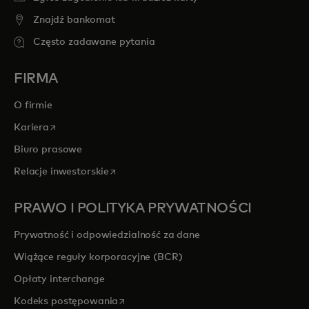
Znajdź bankomat
Często zadawane pytania
FIRMA
O firmie
opens in a new tab
Kariera
Biuro prasowe
opens in a new tab
Relacje inwestorskie
PRAWO I POLITYKA PRYWATNOŚCI
Prywatność i odpowiedzialność za dane
Wiążące reguły korporacyjne (BCR)
Opłaty interchange
opens in a new tab
Kodeks postępowania