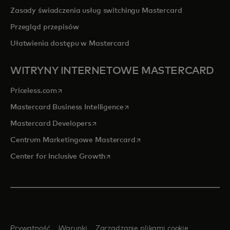
Zasady świadczenia usług switchingu Mastercard
Przegląd przepisów
Ułatwienia dostępu w Mastercard
WITRYNY INTERNETOWE MASTERCARD
opens in a new tab
Priceless.com
opens in a new tab
Mastercard Business Intelligence
opens in a new tab
Mastercard Developers
opens in a new tab
Centrum Marketingowe Mastercard
opens in a new tab
Center for Inclusive Growth
Prywatność
Warunki
Zarządzanie plikami cookie