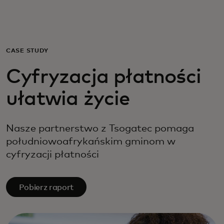
Dla Ciebie
Dla firm
CASE STUDY
Cyfryzacja płatności
Dla świata
ułatwia życie
Dla innowatorów
Nasze partnerstwo z Tsogatec pomaga
południowoafrykańskim gminom w
Aktualności i trendy
cyfryzacji płatności
Pobierz raport