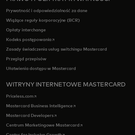
Prywatność i odpowiedzialność za dane
Wiążące reguły korporacyjne (BCR)
Opłaty interchange
opens in a new tab
Kodeks postępowania
Zasady świadczenia usług switchingu Mastercard
Przegląd przepisów
Ułatwienia dostępu w Mastercard
WITRYNY INTERNETOWE MASTERCARD
opens in a new tab
Priceless.com
opens in a new tab
Mastercard Business Intelligence
opens in a new tab
Mastercard Developers
opens in a new tab
Centrum Marketingowe Mastercard
opens in a new tab