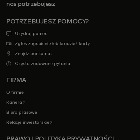
nas potrzebujesz
POTRZEBUJESZ POMOCY?
Uzyskaj pomoc
Zgłoś zagubienie lub kradzież karty
Znajdź bankomat
Często zadawane pytania
FIRMA
O firmie
opens in a new tab
Kariera
Biuro prasowe
opens in a new tab
Relacje inwestorskie
PRAWO I POLITYKA PRYWATNOŚCI