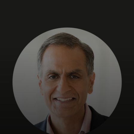
Dla Ciebie
Dla firm
Dla świata
Dla innowatorów
Aktualności i trendy