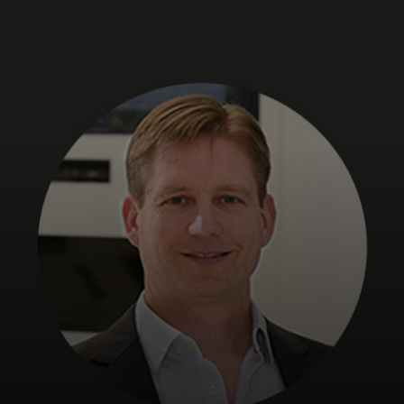
Dla Ciebie
Dla firm
Dla świata
Dla innowatorów
Aktualności i trendy