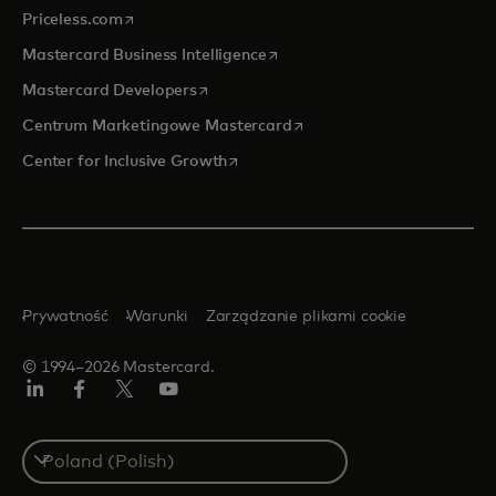
opens in a new tab
Priceless.com
opens in a new tab
Mastercard Business Intelligence
opens in a new tab
Mastercard Developers
opens in a new tab
Centrum Marketingowe Mastercard
opens in a new tab
Center for Inclusive Growth
Prywatność
Warunki
Zarządzanie plikami cookie
© 1994–2026 Mastercard.
LinkedIn
Facebook
Twitter/X
YouTube
Select
a
country