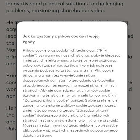
innovative and practical solutions to challenging
problems, maximizing shareholder value.
He originally joined Mastercard in 2015 when it
acquired Applied Predictive Technologies (APT), a
leading cloud-based analytics company. Greg guided
Jak korzystamy z plików cookie i Twojej
zgody
the firm’s Consumer Packaged Goods and
Manufacturing vertical, and also served as the
Plików cookie oraz podobnych technologii ("Pliki
cookie") używamy na naszych stronach, aby je ulepszać
primary lead for its work in San Francisco, Australia
i mierzyć ich efektywność, a także by lepiej poznawać
and New Zealand.
odbiorców i zapewniać użytkownikom jak najlepsze
wrażenia podczas korzystania z witryny. Pliki cookie
Prior to joining APT, Greg was a management
umożliwiają nam też wyświetlanie reklam
dopasowanych do historii przeglądania użytkownika
consultant, initially with Marakon Associates before
oraz do jego zainteresowań na naszej stronie i innych
working with myriad organizations in the social and
stronach. Aby się dowiedzieć, jakich plików cookie
nonprofit sector.
używamy na tej stronie i w jakim celu to robimy, kliknij
"Zarządzaj plikami cookie" poniżej. Swoje preferencje i
zgodę na korzystanie z plików cookie zawsze możesz
He holds a Master of Business Administration from
zmienić za pomocą narzędzia "Zarządzaj plikami
the University of Pennsylvania's Wharton School,
cookie" dostępnego u dołu ekranu (na niektórych
stronach jest ono wyświetlane jako link, a nie przycisk).
and a Bachelor of Science in Economics from Duke
Możesz między innymi odrzucić niektóre lub wszystkie
University.
pliki cookie – oprócz tych niezbędnych do poprawnego
działania strony.