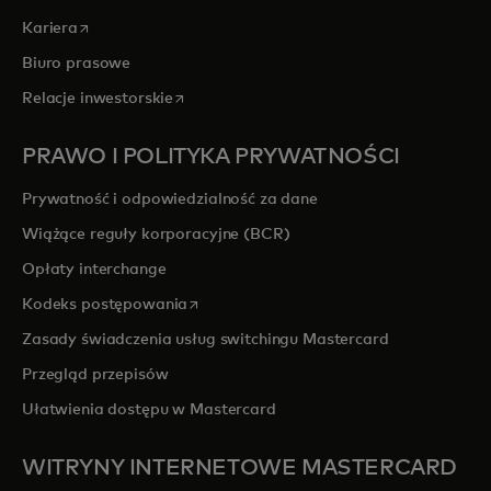
opens in a new tab
Kariera
Biuro prasowe
opens in a new tab
Relacje inwestorskie
PRAWO I POLITYKA PRYWATNOŚCI
Prywatność i odpowiedzialność za dane
Wiążące reguły korporacyjne (BCR)
Opłaty interchange
opens in a new tab
Kodeks postępowania
Zasady świadczenia usług switchingu Mastercard
Przegląd przepisów
Ułatwienia dostępu w Mastercard
WITRYNY INTERNETOWE MASTERCARD