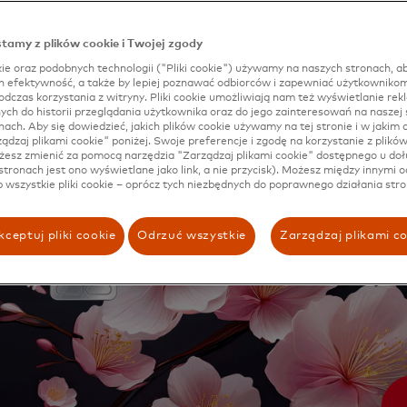
rma wspiera zespoły kreatywne poprzez dostarczanie atra
owych, jednocześnie zwalniając czas na skupienie się na s
go poziomu.
tamy z plików cookie i Twojej zgody
ie oraz podobnych technologii ("Pliki cookie") używamy na naszych stronach, ab
ch efektywność, a także by lepiej poznawać odbiorców i zapewniać użytkownikom
dczas korzystania z witryny. Pliki cookie umożliwiają nam też wyświetlanie rek
h do historii przeglądania użytkownika oraz do jego zainteresowań na naszej s
nach. Aby się dowiedzieć, jakich plików cookie używamy na tej stronie i w jakim c
rządzaj plikami cookie" poniżej. Swoje preferencje i zgodę na korzystanie z plikó
esz zmienić za pomocą narzędzia "Zarządzaj plikami cookie" dostępnego u doł
stronach jest ono wyświetlane jako link, a nie przycisk). Możesz między innymi o
b wszystkie pliki cookie – oprócz tych niezbędnych do poprawnego działania stro
ceptuj pliki cookie
Odrzuć wszystkie
Zarządzaj plikami c