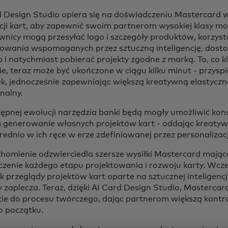
 Design Studio opiera się na doświadczeniu Mastercard w 
cji kart, aby zapewnić swoim partnerom wysokiej klasy mo
nicy mogą przesyłać logo i szczegóły produktów, korzysta
towania wspomaganych przez sztuczną inteligencję, dost
 i natychmiast pobierać projekty zgodne z marką. To, co 
e, teraz może być ukończone w ciągu kilku minut - przyspi
ek, jednocześnie zapewniając większą kreatywną elastyczn
nalny.
ępnej ewolucji narzędzia banki będą mogły umożliwić k
 generowanie własnych projektów kart - oddając kreatyw
ednio w ich ręce w erze zdefiniowanej przez personalizacj
chomienie odzwierciedla szersze wysiłki Mastercard mając
czenie każdego etapu projektowania i rozwoju karty. Wcze
ak przeglądy projektów kart oparte na sztucznej inteligenc
 zaplecza. Teraz, dzięki AI Card Design Studio, Mastercar
ie do procesu twórczego, dając partnerom większą kontrol
 początku.