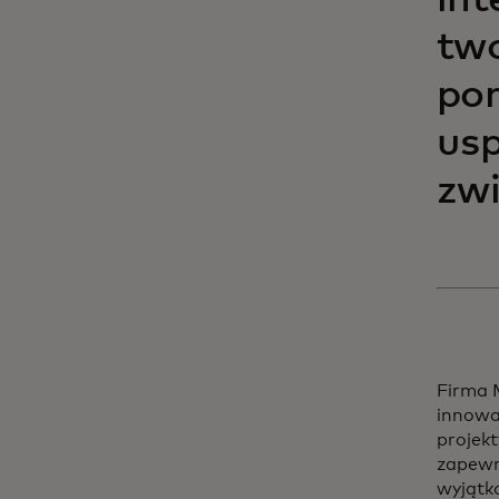
int
two
pom
usp
zw
Firma 
innowac
projekt
zapewn
wyjąt