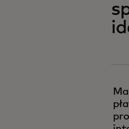
s
id
Mas
pła
pro