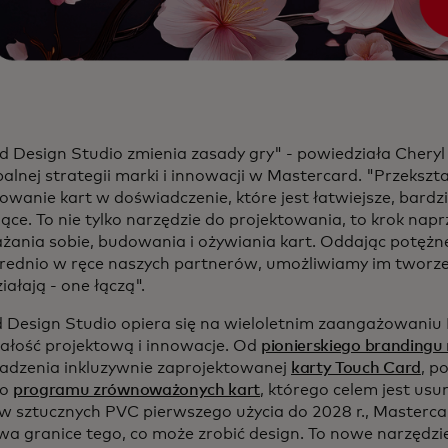
d Design Studio zmienia zasady gry" - powiedziała Cheryl
balnej strategii marki i innowacji w Mastercard. "Przeksz
owanie kart w doświadczenie, które jest łatwiejsze, bardz
jące. To nie tylko narzędzie do projektowania, to krok nap
żania sobie, budowania i ożywiania kart. Oddając potężn
rednio w ręce naszych partnerów, umożliwiamy im tworzeni
ziałają - one łączą".
d Design Studio opiera się na wieloletnim zaangażowaniu
ałość projektową i innowacje. Od
pionierskiego brandingu
dzenia inkluzywnie zaprojektowanej
karty Touch Card
, p
go
programu zrównoważonych kart
, którego celem jest usun
w sztucznych PVC pierwszego użycia do 2028 r., Masterc
wa granice tego, co może zrobić design. To nowe narzędzi