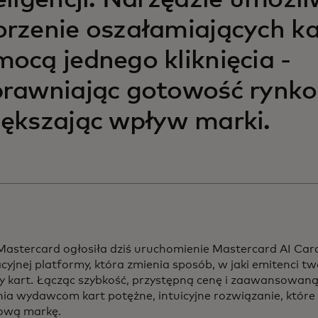
eligencji. Narzędzie umożli
rzenie oszałamiających ka
ocą jednego kliknięcia -
rawniając gotowość rynko
iększając wpływ marki.
Mastercard ogłosiła dziś uruchomienie Mastercard AI Car
yjnej platformy, która zmienia sposób, w jaki emitenci tw
y kart. Łącząc szybkość, przystępną cenę i zaawansowaną 
ia wydawcom kart potężne, intuicyjne rozwiązanie, które 
kową markę.