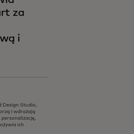
wia
rt za
wą i
d Design Studio,
orzą i wdrażają
personalizację,
ożywia ich