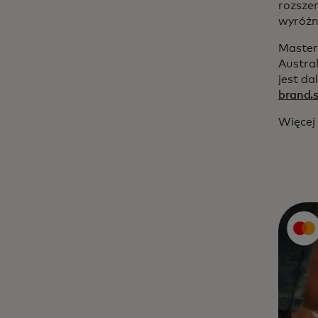
rozsze
wyróżn
Master
Austra
jest d
brand.
Więcej