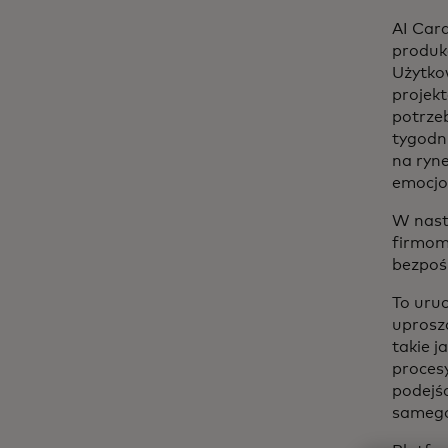
AI Card
produk
Użytkow
projek
potrzeb
tygodni
na ryn
emocjo
W nast
firmom
bezpośr
To uru
uprosz
takie j
procesy
podejśc
samego