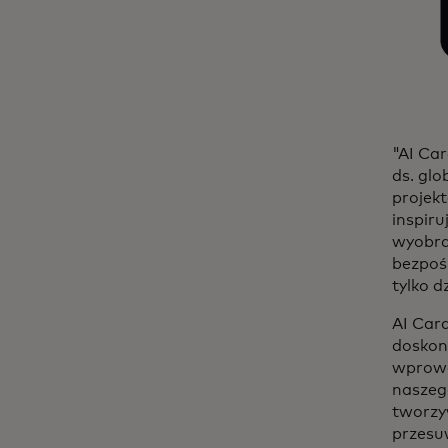
"AI Car
ds. glo
projekt
inspiru
wyobra
bezpoś
tylko d
AI Car
doskon
wprowa
nasze
tworzy
przesu