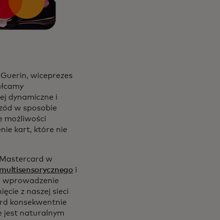
 Guerin, wiceprezes
tałcamy
iej dynamiczne i
rzód w sposobie
e możliwości
e kart, które nie
 Mastercard w
 multisensorycznego
i
o wprowadzenie
ięcie z naszej sieci
ard konsekwentnie
e jest naturalnym