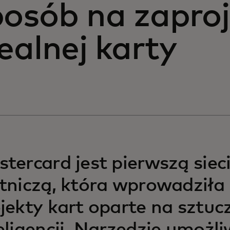
posób na zapro
ealnej karty
tercard jest pierwszą siec
tniczą, która wprowadziła
jekty kart oparte na sztuc