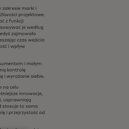
zakresie marki i
żliwości projektowe.
ć z funkcji
osowywać je według
kiedyś zajmowało
eszając czas wejścia
ość i wpływ
onsumentom i małym
ną kontrolę
ę i wyrażanie siebie.
e na celu
śniejsze innowacje,
ji, usprawniają
d stosuje to samo
ę i przejrzystość od