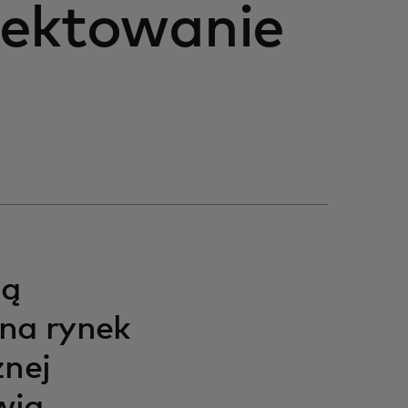
jektowanie
ią
 na rynek
znej