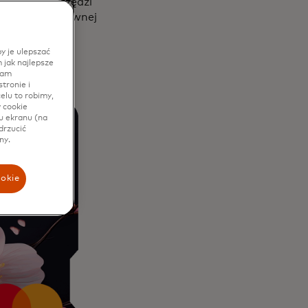
kcyjnych narzędzi
trategii kreatywnej
y je ulepszać
 jak najlepsze
lam
tronie i
elu to robimy,
w cookie
u ekranu (na
drzucić
ny.
ookie