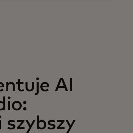
ntuje AI
io:
i szybszy