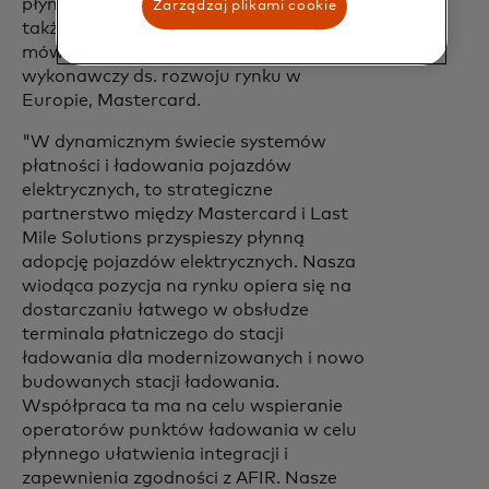
płynne, nie tylko dla konsumentów, ale
Zarządzaj plikami cookie
także dla operatorów infrastruktury".
mówi George Simon, wiceprezes
wykonawczy ds. rozwoju rynku w
Europie, Mastercard.
"W dynamicznym świecie systemów
płatności i ładowania pojazdów
elektrycznych, to strategiczne
partnerstwo między Mastercard i Last
Mile Solutions przyspieszy płynną
adopcję pojazdów elektrycznych. Nasza
wiodąca pozycja na rynku opiera się na
dostarczaniu łatwego w obsłudze
terminala płatniczego do stacji
ładowania dla modernizowanych i nowo
budowanych stacji ładowania.
Współpraca ta ma na celu wspieranie
operatorów punktów ładowania w celu
płynnego ułatwienia integracji i
zapewnienia zgodności z AFIR. Nasze