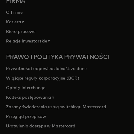
FIRMA
O firmie
opens in a new tab
Kariera
Biuro prasowe
opens in a new tab
Relacje inwestorskie
PRAWO I POLITYKA PRYWATNOŚCI
Prywatność i odpowiedzialność za dane
Wiążące reguły korporacyjne (BCR)
Opłaty interchange
opens in a new tab
Kodeks postępowania
Zasady świadczenia usług switchingu Mastercard
Przegląd przepisów
Ułatwienia dostępu w Mastercard