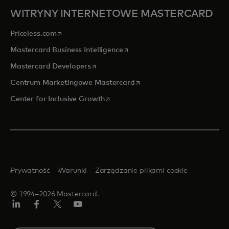
WITRYNY INTERNETOWE MASTERCARD
opens in a new tab
Priceless.com
opens in a new tab
Mastercard Business Intelligence
opens in a new tab
Mastercard Developers
opens in a new tab
Centrum Marketingowe Mastercard
opens in a new tab
Center for Inclusive Growth
Prywatność
Warunki
Zarządzanie plikami cookie
© 1994–2026 Mastercard.
LinkedIn
Facebook
Twitter/X
YouTube