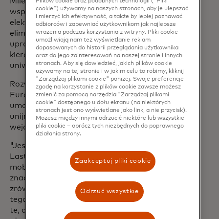
Mile Solutions są zaangażowane we
Plików cookie oraz podobnych technologii ("Pliki
cookie") używamy na naszych stronach, aby je ulepszać
wspieranie popularyzacji pojazdów
i mierzyć ich efektywność, a także by lepiej poznawać
elektrycznych w całej Europie poprzez
odbiorców i zapewniać użytkownikom jak najlepsze
eliminację istniejących barier i
wrażenia podczas korzystania z witryny. Pliki cookie
umożliwiają nam też wyświetlanie reklam
uproszczenie procesu ładowania dla
dopasowanych do historii przeglądania użytkownika
kierowców dzięki interoperacyjnym i
oraz do jego zainteresowań na naszej stronie i innych
stronach. Aby się dowiedzieć, jakich plików cookie
uniwersalnym rozwiązaniom płatniczym.
używamy na tej stronie i w jakim celu to robimy, kliknij
"Zarządzaj plikami cookie" poniżej. Swoje preferencje i
Rozwiązanie zostanie wdrożone w całej
zgodę na korzystanie z plików cookie zawsze możesz
Europie na początku 2024 roku, aby
zmienić za pomocą narzędzia "Zarządzaj plikami
cookie" dostępnego u dołu ekranu (na niektórych
umożliwić CPO spełnienie wymogów
stronach jest ono wyświetlane jako link, a nie przycisk).
unijnego rozporządzenia AFIR, które
Możesz między innymi odrzucić niektóre lub wszystkie
wejdzie w życie w kwietniu 2024 roku.
pliki cookie – oprócz tych niezbędnych do poprawnego
działania strony.
"Jesteśmy podekscytowani współpracą z
Last Mile Solutions. Przejście na masową
Zaakceptuj pliki cookie
mobilność elektryczną ma kluczowe
znaczenie dla budowania bardziej
zrównoważonego świata. Osiągnięcie
Odrzuć wszystkie
tego celu wymaga partnerstw takich jak
te, aby przejście było jak najbardziej