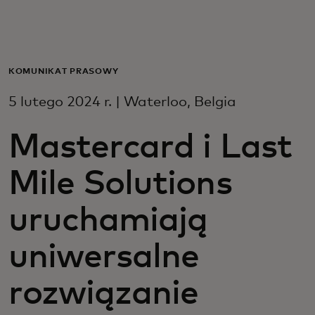
Dla Ciebie
Dla firm
KOMUNIKAT PRASOWY
5 lutego 2024 r. | Waterloo, Belgia
Dla świata
Mastercard i Last
Dla innowatorów
Mile Solutions
Aktualności i trendy
uruchamiają
uniwersalne
rozwiązanie