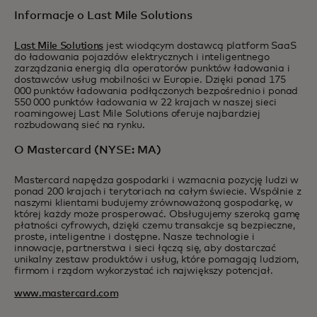
Informacje o Last Mile Solutions
Last Mile Solutions
jest wiodącym dostawcą platform SaaS
do ładowania pojazdów elektrycznych i inteligentnego
zarządzania energią dla operatorów punktów ładowania i
dostawców usług mobilności w Europie. Dzięki ponad 175
000 punktów ładowania podłączonych bezpośrednio i ponad
550 000 punktów ładowania w 22 krajach w naszej sieci
roamingowej Last Mile Solutions oferuje najbardziej
rozbudowaną sieć na rynku.
O Mastercard (NYSE: MA)
Mastercard napędza gospodarki i wzmacnia pozycję ludzi w
ponad 200 krajach i terytoriach na całym świecie. Wspólnie z
naszymi klientami budujemy zrównoważoną gospodarkę, w
której każdy może prosperować. Obsługujemy szeroką gamę
płatności cyfrowych, dzięki czemu transakcje są bezpieczne,
proste, inteligentne i dostępne. Nasze technologie i
innowacje, partnerstwa i sieci łączą się, aby dostarczać
unikalny zestaw produktów i usług, które pomagają ludziom,
firmom i rządom wykorzystać ich największy potencjał.
www.mastercard.com