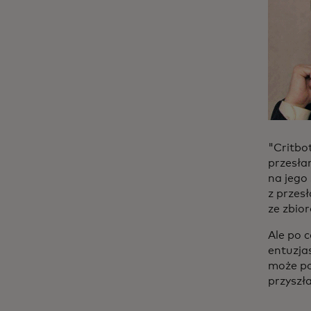
"Critbot
przesła
na jego 
z przes
ze zbior
Ale po 
entuzja
może po
przyszł