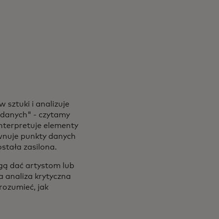
 sztuki i analizuje
e danych" - czytamy
interpretuje elementy
wnuje punkty danych
ostała zasilona.
ogą dać artystom lub
 analiza krytyczna
rozumieć, jak