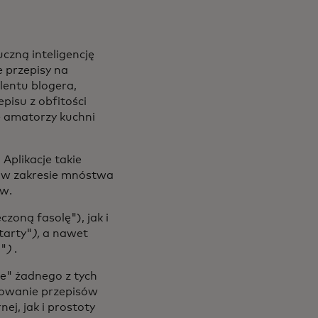
czną inteligencję
e przepisy na
lentu blogera,
pisu z obfitości
że amatorzy kuchni
. Aplikacje takie
ę w zakresie mnóstwa
ów.
zoną fasolę"), jak i
tarty"
),
a nawet
ą"
)
.
e" żadnego z tych
erowanie przepisów
j, jak i prostoty