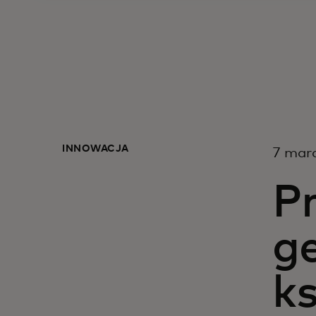
INNOWACJA
7 marc
P
ge
ks