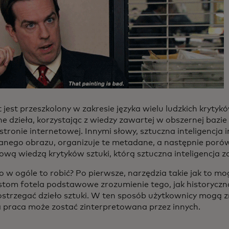
 jest przeszkolony w zakresie języka wielu ludzkich krytyków
ne dzieła, korzystając z wiedzy zawartej w obszernej bazi
stronie internetowej. Innymi słowy, sztuczna inteligencja 
łanego obrazu, organizuje te metadane, a następnie poró
ową wiedzą krytyków sztuki, którą sztuczna inteligencja z
co w ogóle to robić? Po pierwsze, narzędzia takie jak to m
stom fotela podstawowe zrozumienie tego, jak historyczna
strzegać dzieło sztuki. W ten sposób użytkownicy mogą z
a praca może zostać zinterpretowana przez innych.