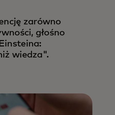
gencję zarówno
ywności, głośno
Einsteina:
iż wiedza".