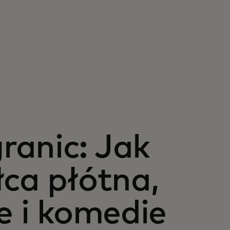
ranic: Jak
łca płótna,
e i komedie