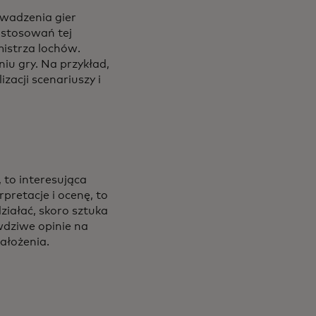
owadzenia gier
astosowań tej
mistrza lochów.
iu gry. Na przykład,
acji scenariuszy i
, to interesująca
rpretacje i ocenę, to
ziałać, skoro sztuka
awdziwe opinie na
ałożenia.