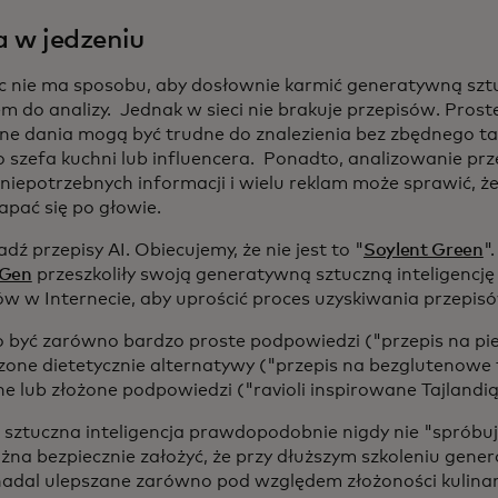
 w jedzeniu
c nie ma sposobu, aby dosłownie karmić generatywną sztu
em do analizy. Jednak w sieci nie brakuje przepisów. Prost
ne dania mogą być trudne do znalezienia bez zbędnego ta
 szefa kuchni lub influencera. Ponadto, analizowanie prze
i, niepotrzebnych informacji i wielu reklam może sprawić, 
apać się po głowie.
ź przepisy AI. Obiecujemy, że nie jest to "
Soylent Green
"
hGen
przeszkoliły swoją generatywną sztuczną inteligencj
ów w Internecie, aby uprościć proces uzyskiwania przepis
 być zarówno bardzo proste podpowiedzi ("przepis na piec
zone dietetycznie alternatywy ("przepis na bezglutenowe 
e lub złożone podpowiedzi ("ravioli inspirowane Tajlandi
 sztuczna inteligencja prawdopodobnie nigdy nie "spróbuj
żna bezpiecznie założyć, że przy dłuższym szkoleniu gen
nadal ulepszane zarówno pod względem złożoności kulinarne