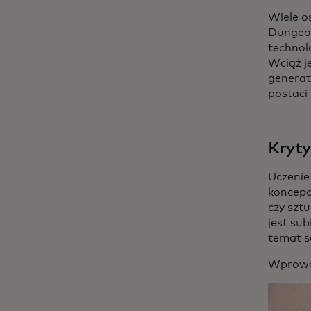
Wiele 
Dungeon
technolo
Wciąż j
generat
postaci 
Kryty
Uczenie 
koncepcj
czy sztu
jest sub
temat s
Wprowad