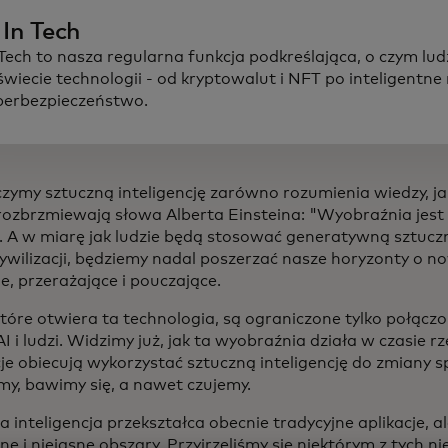
 In Tech
 Tech to nasza regularna funkcja podkreślająca, o czym lu
świecie technologii - od kryptowalut i NFT po inteligentne 
berbezpieczeństwo.
czymy sztuczną inteligencję zarówno rozumienia wiedzy, ja
rozbrzmiewają słowa Alberta Einsteina: "Wyobraźnia jest 
. A w miarę jak ludzie będą stosować generatywną sztuczn
cywilizacji, będziemy nadal poszerzać nasze horyzonty o n
, przerażające i pouczające.
które otwiera ta technologia, są ograniczone tylko połąc
I i ludzi. Widzimy już, jak ta wyobraźnia działa w czasie 
je obiecują wykorzystać sztuczną inteligencję do zmiany s
my, bawimy się, a nawet czujemy.
 inteligencja przekształca obecnie tradycyjne aplikacje, al
e i niejasne obszary. Przyjrzeliśmy się niektórym z tych 