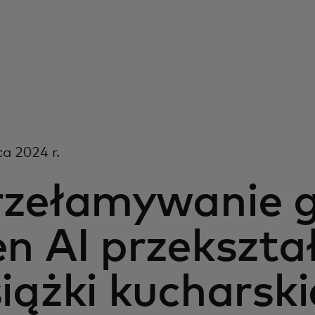
a 2024 r.
rzełamywanie g
n AI przekszta
iążki kucharski