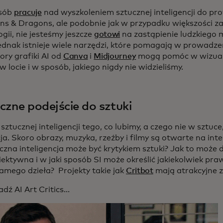
osób
pracuje
nad wyszkoleniem sztucznej inteligencji do pr
s & Dragons, ale podobnie jak w przypadku większości z
gii, nie jesteśmy jeszcze
gotowi
na zastąpienie ludzkiego 
ednak istnieje wiele narzędzi, które pomagają w prowadzen
ory grafiki AI od
Canva
i
Midjourney
mogą pomóc w wizualiz
w locie i w sposób, jakiego nigdy nie widzieliśmy.
czne podejście do sztuki
sztucznej inteligencji tego, co lubimy, a czego nie w sztuce
a. Skoro obrazy, muzyka, rzeźby i filmy są otwarte na inte
czna inteligencja może być krytykiem sztuki? Jak to może d
iektywna i w jaki sposób SI może określić jakiekolwiek pr
amego dzieła? Projekty takie jak
Critbot
mają atrakcyjne z
ź AI Art Critics...