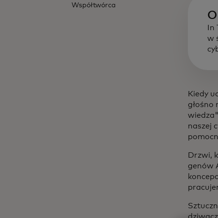
Współtwórca
O
In
w 
cy
Kiedy u
głośno 
wiedza"
naszej 
pomocne
Drzwi, 
genów A
koncepc
pracuje
Sztuczna
dziwaczn