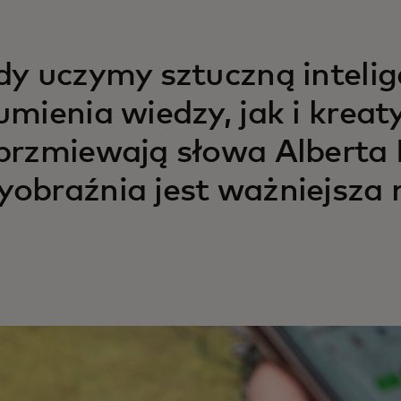
dy uczymy sztuczną inteli
umienia wiedzy, jak i kreat
brzmiewają słowa Alberta 
obraźnia jest ważniejsza n