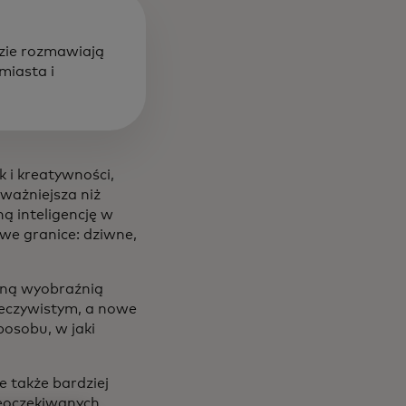
dzie rozmawiają
miasta i
k i kreatywności,
ważniejsza niż
ą inteligencję w
owe granice: dziwne,
zoną wyobraźnią
rzeczywistym, a nowe
posobu, w jaki
e także bardziej
nieoczekiwanych