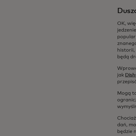
Dusza
OK, wię
jedzeni
popular
znanego
histori
będą dr
Wprowad
jak
Dis
przepis
Mogą to
ogranic
wymyśln
Chociaż
dań, mo
będzie 