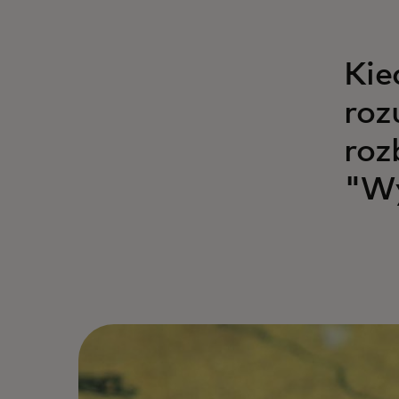
Kie
roz
roz
"Wy