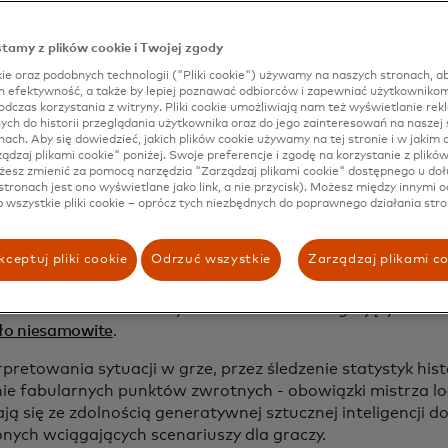
wań sztucznej inteligencji w minionym roku i wyjaśniliśmy
dzić ta technologia.
tamy z plików cookie i Twojej zgody
ie oraz podobnych technologii ("Pliki cookie") używamy na naszych stronach, ab
ch efektywność, a także by lepiej poznawać odbiorców i zapewniać użytkownikom
dczas korzystania z witryny. Pliki cookie umożliwiają nam też wyświetlanie rek
zna inteligencja "opanowująca" lochy
h do historii przeglądania użytkownika oraz do jego zainteresowań na naszej s
nach. Aby się dowiedzieć, jakich plików cookie używamy na tej stronie i w jakim c
rządzaj plikami cookie" poniżej. Swoje preferencje i zgodę na korzystanie z plikó
 upadkiem
piętna
związanego z Dungeons and Dragons, gr
esz zmienić za pomocą narzędzia "Zarządzaj plikami cookie" dostępnego u doł
owana do wilgotnych piwnic w latach 80-tych, eksplodo
stronach jest ono wyświetlane jako link, a nie przycisk). Możesz między innymi o
o jest to główny element fabuły serialu Netflix "Stranger T
b wszystkie pliki cookie – oprócz tych niezbędnych do poprawnego działania stro
na jest głównym tematem popularnego serialu online
"Cri
na
gra roku
2023
"Baldur's Gate 3"
jest osadzona w uniw
ceptuj pliki cookie
Odrzuć wszystkie
Zarządzaj plikami c
 sztuczna inteligencja może poprawić wrażenia kapitanów 
wie lochów? Jeden z użytkowników Reddita grający w D
ło niesamowite
.
pretowania sytuacji w grze, przez śledzenie statystyk his
ie fabularnych punktów zwrotnych - obowiązki mistrza l
ją się ze zdolnością generatywnej sztucznej inteligencji d
zonych wciągających scenariuszy dla graczy.