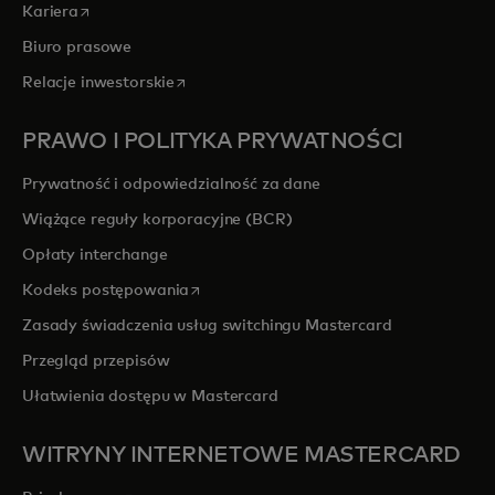
opens in a new tab
Kariera
Biuro prasowe
opens in a new tab
Relacje inwestorskie
PRAWO I POLITYKA PRYWATNOŚCI
Prywatność i odpowiedzialność za dane
Wiążące reguły korporacyjne (BCR)
Opłaty interchange
opens in a new tab
Kodeks postępowania
Zasady świadczenia usług switchingu Mastercard
Przegląd przepisów
Ułatwienia dostępu w Mastercard
WITRYNY INTERNETOWE MASTERCARD