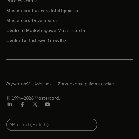
opens in a new tab
Priceless.com
opens in a new tab
Mastercard Business Intelligence
opens in a new tab
Mastercard Developers
opens in a new tab
Centrum Marketingowe Mastercard
opens in a new tab
Center for Inclusive Growth
Prywatność
Warunki
Zarządzanie plikami cookie
© 1994–2026 Mastercard.
LinkedIn
Facebook
Twitter/X
YouTube
Select
a
country