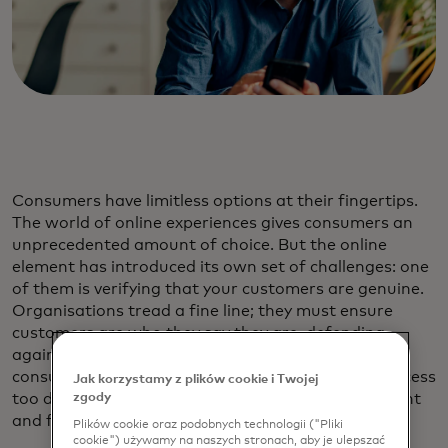
Consumers have limitless options at their fingertips.
The world of online experiences gives consumers an
unprecedented amount of choice. But the online
element has introduced its own set of challenges: one
of them is verifying that your customers are genuine.
Organisations tread a fine line; they must ensure
customers are who they say they are, defending
against fraud to protect their reputation and
consumer trust. Equally, they cannot make the process
Jak korzystamy z plików cookie i Twojej
too difficult or else they risk customer abandonment
zgody
and financial loss.
Plików cookie oraz podobnych technologii ("Pliki
cookie") używamy na naszych stronach, aby je ulepszać