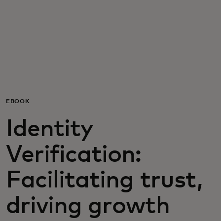
Dla Ciebie
Dla firm
Dla świata
EBOOK
Dla innowatorów
Identity
Aktualności i trendy
Verification:
Facilitating trust,
driving growth