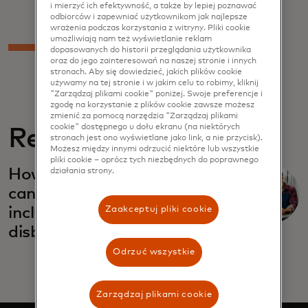
i mierzyć ich efektywność, a także by lepiej poznawać
odbiorców i zapewniać użytkownikom jak najlepsze
wrażenia podczas korzystania z witryny. Pliki cookie
umożliwiają nam też wyświetlanie reklam
dopasowanych do historii przeglądania użytkownika
oraz do jego zainteresowań na naszej stronie i innych
stronach. Aby się dowiedzieć, jakich plików cookie
używamy na tej stronie i w jakim celu to robimy, kliknij
"Zarządzaj plikami cookie" poniżej. Swoje preferencje i
zgodę na korzystanie z plików cookie zawsze możesz
zmienić za pomocą narzędzia "Zarządzaj plikami
cookie" dostępnego u dołu ekranu (na niektórych
Related
stronach jest ono wyświetlane jako link, a nie przycisk).
Możesz między innymi odrzucić niektóre lub wszystkie
pliki cookie – oprócz tych niezbędnych do poprawnego
opens in a new tab
How prepaid solutions
działania strony.
can drive impactful and
inclusive government
Zaakceptuj pliki cookie
disbursements
Odrzuć wszystkie
Zarządzaj plikami cookie