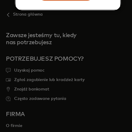
Strona główna
Zawsze jesteśmy tu, kiedy
nas potrzebujesz
POTRZEBUJESZ POMOCY?
Uzyskaj pomoc
Zgłoś zagubienie lub kradzież karty
Znajdź bankomat
Często zadawane pytania
FIRMA
O firmie