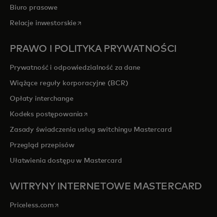
Biuro prasowe
opens in a new tab
Relacje inwestorskie
PRAWO I POLITYKA PRYWATNOŚCI
Prywatność i odpowiedzialność za dane
Wiążące reguły korporacyjne (BCR)
Opłaty interchange
opens in a new tab
Kodeks postępowania
Zasady świadczenia usług switchingu Mastercard
Przegląd przepisów
Ułatwienia dostępu w Mastercard
WITRYNY INTERNETOWE MASTERCARD
opens in a new tab
Priceless.com