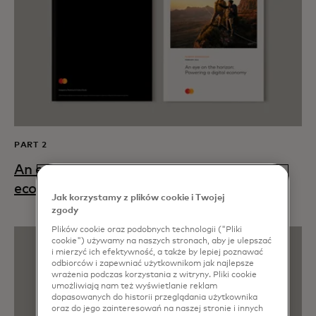
PART 2
An eye on the horizon: Powering a digital
opens in a new tab
economy
Jak korzystamy z plików cookie i Twojej
zgody
Plików cookie oraz podobnych technologii ("Pliki
cookie") używamy na naszych stronach, aby je ulepszać
i mierzyć ich efektywność, a także by lepiej poznawać
odbiorców i zapewniać użytkownikom jak najlepsze
wrażenia podczas korzystania z witryny. Pliki cookie
umożliwiają nam też wyświetlanie reklam
dopasowanych do historii przeglądania użytkownika
oraz do jego zainteresowań na naszej stronie i innych