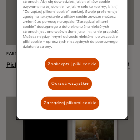
stronach. Aby się dowiedzieć, jakich plików cookie
używamy na tej stronie i w jakim celu to robimy, kliknij
"Zarządzaj plikami cookie" poniżej. Swoje preferencje i
zgodę na korzystanie z plików cookie zawsze możesz
zmienić za pomocą narzędzia "Zarządzaj plikami
cookie" dostępnego u dołu ekranu (na niektórych
stronach jest ono wyświetlane jako link, a nie przycisk).
Możesz między innymi odrzucić niektóre lub wszystkie
pliki cookie – oprócz tych niezbędnych do poprawnego
działania strony.
PART 3
opens
Picking up the pace: A focus on real time
Zaakceptuj pliki cookie
Odrzuć wszystkie
Zarządzaj plikami cookie