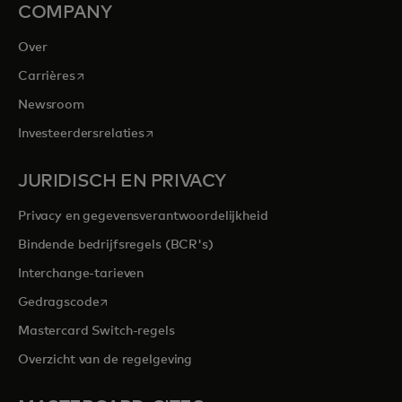
COMPANY
Over
opens in a new tab
Carrières
Newsroom
opens in a new tab
Investeerdersrelaties
JURIDISCH EN PRIVACY
Privacy en gegevensverantwoordelijkheid
Bindende bedrijfsregels (BCR's)
Interchange-tarieven
opens in a new tab
Gedragscode
Mastercard Switch-regels
Overzicht van de regelgeving