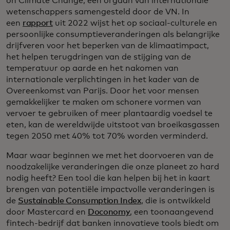
on Climate Change, een orgaan van internationale
wetenschappers samengesteld door de VN. In
een
rapport
uit 2022 wijst het op sociaal-culturele en
persoonlijke consumptieveranderingen als belangrijke
drijfveren voor het beperken van de klimaatimpact,
het helpen terugdringen van de stijging van de
temperatuur op aarde en het nakomen van
internationale verplichtingen in het kader van de
Overeenkomst van Parijs. Door het voor mensen
gemakkelijker te maken om schonere vormen van
vervoer te gebruiken of meer plantaardig voedsel te
eten, kan de wereldwijde uitstoot van broeikasgassen
tegen 2050 met 40% tot 70% worden verminderd.
Maar waar beginnen we met het doorvoeren van de
noodzakelijke veranderingen die onze planeet zo hard
nodig heeft? Een tool die kan helpen bij het in kaart
brengen van potentiële impactvolle veranderingen is
de
Sustainable Consumption Index
, die is ontwikkeld
door Mastercard en
Doconomy
, een toonaangevend
fintech-bedrijf dat banken innovatieve tools biedt om