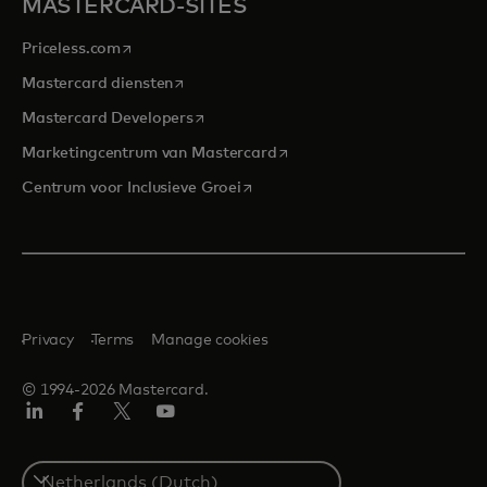
MASTERCARD-SITES
opens in a new tab
Priceless.com
opens in a new tab
Mastercard diensten
opens in a new tab
Mastercard Developers
opens in a new tab
Marketingcentrum van Mastercard
opens in a new tab
Centrum voor Inclusieve Groei
Privacy
Terms
Manage cookies
© 1994-2026 Mastercard.
Linkedin
Facebook
Twitter/X
YouTube
Select
a