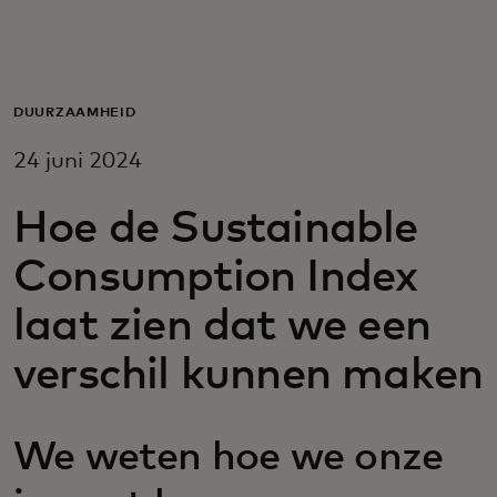
Voor jou
Zakelijk
DUURZAAMHEID
24 juni 2024
Voor de wereld
Hoe de Sustainable
Voor vernieuwers
Consumption Index
laat zien dat we een
Nieuws en trends
verschil kunnen maken
We weten hoe we onze