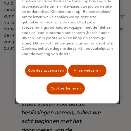
Cookies om advertenties te tonen op basis van de
huidige emissieniveaus. Besluitvormers zouden de
browseactiviteiten en interesses van jou op de site
modellen van de Sustainable Consumption Index
en andere sites. Klik hieronder op 'Beheer cookies'
kunnen gebruiken om toegang te krijgen tot een meer
om te lezen welke cookies we op deze site
holistisch beeld van de emissie-impact van de
gebruiken en waarom. Je kunt altijd jouw
toestemmingsvoorkeuren wijzigen met de 'Beheer
aankoopbeslissingen van consumenten, waardoor ze
cookies'-tool onderaan het scherm (beschikbaar
de impact kunnen maximaliseren bij het ontwerpen
als een link in plaats van een knop op sommige
van producten en beleid die verschuivingen naar
sites). Dit omvat het weigeren van sommige of alle
duurzamere keuzes ondersteunen en stimuleren.
Cookies, behalve degene die strikt noodzakelijk zijn
voor de werking van de site.
Cookies accepteren
Alles weigeren
"Als we consumenten kunnen
Cookies beheren
inspireren, informeren en in
staat stellen voordat ze
beslissingen nemen, zullen we
echt beginnen met het
doorvoeren van de