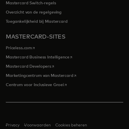
Mastercard Switch-regels
Overzicht van de regelgeving
Toegankelijkheid bij Mastercard
MASTERCARD-SITES
opens in a new tab
Priceless.com
opens in a new tab
Mastercard Business Intelligence
opens in a new tab
Mastercard Developers
opens in a new tab
Marketingcentrum van Mastercard
opens in a new tab
Centrum voor Inclusieve Groei
Privacy
Voorwaarden
Cookies beheren