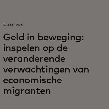
Voor jou
Zakelijk
CASESTUDY
Geld in beweging:
Voor de wereld
inspelen op de
Voor vernieuwers
veranderende
verwachtingen van
Nieuws en trends
economische
migranten