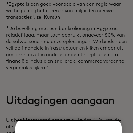
"Egypte is een goed voorbeeld van een regio waar
we helpen bij het creëren van miljarden nieuwe
transacties", zei Kursun.
"De bevolking met een bankrekening in Egypte is
relatief laag, maar toch gebruikt ongeveer 80% van
de volwassenen nu onze oplossingen. We bieden een
veilige financiële infrastructuur en kijken ernaar uit
om deze opzet in andere landen te repliceren om
financiële inclusie en snellere e-commerce verder te
vergemakkelijken."
Uitdagingen aangaan
Uit het Mastercard-rapport blijkt dat 41% van de
afzenders en ongeveer de helft van de