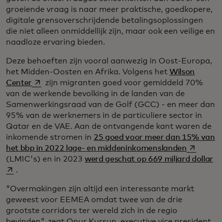
groeiende vraag is naar meer praktische, goedkopere,
digitale grensoverschrijdende betalingsoplossingen
die niet alleen onmiddellijk zijn, maar ook een veilige en
naadloze ervaring bieden.
Deze behoeften zijn vooral aanwezig in Oost-Europa,
het Midden-Oosten en Afrika. Volgens het
Wilson
opens in a new tab
Center
zijn migranten goed voor gemiddeld 70%
van de werkende bevolking in de landen van de
Samenwerkingsraad van de Golf (GCC) - en meer dan
95% van de werknemers in de particuliere sector in
Qatar en de VAE. Aan de ontvangende kant waren de
inkomende stromen in
25 goed voor meer dan 15% van
opens in 
het bbp in 2022 lage- en middeninkomenslanden
op
(LMIC's) en in 2023
werd geschat op 669 miljard dollar
.
"Overmakingen zijn altijd een interessante markt
geweest voor EEMEA omdat twee van de drie
grootste corridors ter wereld zich in de regio
bevinden", zegt Onur Kursun, executive vice president,