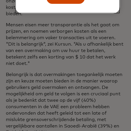
onze schaal en bereik bij Mastercard om meer
kosteneffectieve, transparante oplossingen te
bieden."
Mensen eisen meer transparantie als het gaat om
prijzen, en noemen verborgen kosten als een
belemmering om vaker transacties uit te voeren.
"Dit is belangrijk", zei Kursun. "Als u afhankelijk bent
van een overmaking om uw huur te betalen,
betekent zelfs een korting van $ 10 dat het werk
niet doet."
Belangrijk is dat overmakingen toegankelijk moeten
zijn en keuze moeten bieden in de manier waarop
gebruikers geld overmaken en ontvangen. De
mogelijkheid om geld te volgen is een cruciaal punt
als je bedenkt dat twee op de vijf (40%)
consumenten in de VAE een probleem hebben
ondervonden dat heeft geleid tot een late of
mislukte grensoverschrijdende betaling, met
vergelijkbare aantallen in Saoedi-Arabië (39%) en