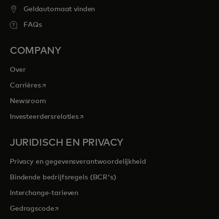
Geldautomaat vinden
FAQs
COMPANY
Over
opens in a new tab
Carrières
Newsroom
opens in a new tab
Investeerdersrelaties
JURIDISCH EN PRIVACY
Privacy en gegevensverantwoordelijkheid
Bindende bedrijfsregels (BCR's)
Interchange-tarieven
opens in a new tab
Gedragscode