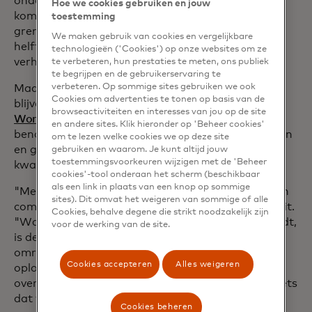
ondervraagde ontvangers van plan is om de
Hoe we cookies gebruiken en jouw
komende 12 maanden vaker gebruik te maken van
toestemming
grensoverschrijdende betalingen, en ongeveer de
We maken gebruik van cookies en vergelijkbare
helft is van plan de waarde van hun transacties te
technologieën ('Cookies') op onze websites om ze
verhogen.
te verbeteren, hun prestaties te meten, ons publiek
te begrijpen en de gebruikerservaring te
verbeteren. Op sommige sites gebruiken we ook
Maar ondanks verbeteringen in het geldverkeer
Cookies om advertenties te tonen op basis van de
blijven er uitdagingen. De
Remittances Prices
browseactiviteiten en interesses van jou op de site
opens in a new tab
Worldwide Database
van de Wereldbank
en andere sites. Klik hieronder op 'Beheer cookies'
benadrukte dat de kosten aanhoudend hoog blijven
om te lezen welke cookies we op deze site
en gemiddeld 6,2% kosten om vanaf het tweede
gebruiken en waarom. Je kunt altijd jouw
toestemmingsvoorkeuren wijzigen met de 'Beheer
kwartaal van 2023 $ 200 te verzenden.
cookies'-tool onderaan het scherm (beschikbaar
als een link in plaats van een knop op sommige
"Met de kosten zijn er transactiekosten en is er een
sites). Dit omvat het weigeren van sommige of alle
component in vreemde valuta (FX)", legt Kursun uit.
Cookies, behalve degene die strikt noodzakelijk zijn
"Wanneer u bijvoorbeeld Bangladesh Taka verzendt,
voor de werking van de site.
is de koers waarmee u uw VAE-dirham naar Taka
omrekent, belangrijk, omdat de kosten kunnen
Cookies accepteren
Alles weigeren
oplopen tot 5% of zelfs 10%. Dit is een probleem
over de hele wereld, maar vooral in Afrika. Het is iets
dat we nu verbeteren door gebruik te maken van
Cookies beheren