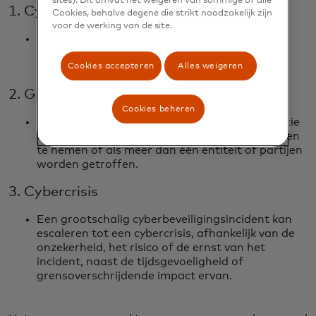
sites). Dit omvat het weigeren van sommige of alle
1. Cyberincident
Cookies, behalve degene die strikt noodzakelijk zijn
voor de werking van de site.
Disruptief maar beheersbaar binnen de
reikwijdte van de bestaande kennis en
Cookies accepteren
Alles weigeren
infrastructuur van een organisatie.
2. Grootschalig cyberincident
Cookies beheren
Aanzienlijke verstoring wanneer een organisatie
niet in staat is om zelf mitigerende maatregelen
te nemen of als meer dan één entiteit of partijen
worden getroffen.
3. Cybercrisis
Een grootschalig cyberbeveiligingsincident kan
escaleren tot een cybercrisis, afhankelijk van de
onzekerheid, het risico of de ernst van het
incident, naast de tijdsgevoeligheid of
grensoverschrijdende impact ervan.