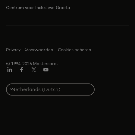
opens in a new tab
Centrum voor Inclusieve Groei
Privacy
Voorwaarden
Cookies beheren
© 1994-2026 Mastercard.
Linkedin
Facebook
Twitter/X
YouTube
Select
a
country