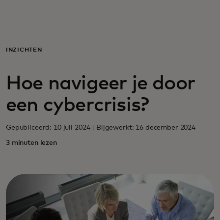
Voor jou
Zakelijk
INZICHTEN
Hoe navigeer je door
Voor de wereld
een cybercrisis?
Voor vernieuwers
Gepubliceerd: 10 juli 2024 | Bijgewerkt: 16 december 2024
3 minuten lezen
Nieuws en trends