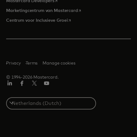
opens in a new tab
Mastercard Developers
opens in a new tab
Marketingcentrum van Mastercard
opens in a new tab
Centrum voor Inclusieve Groei
Privacy
Terms
Manage cookies
© 1994-2026 Mastercard.
Linkedin
Facebook
Twitter/X
YouTube
Select
a
country