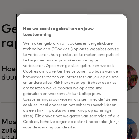
Gerelateerde
Hoe we cookies gebruiken en jouw
toestemming
rapporten
We maken gebruik van cookies en vergelijkbare
technologieën ('Cookies') op onze websites om ze
te verbeteren, hun prestaties te meten, ons publiek
te begrijpen en de gebruikerservaring te
verbeteren. Op sommige sites gebruiken we ook
opens in a new tab
Hoe maak je toerisme
Cookies om advertenties te tonen op basis van de
duurzamer en inclusiever?
browseactiviteiten en interesses van jou op de site
en andere sites. Klik hieronder op 'Beheer cookies'
om te lezen welke cookies we op deze site
gebruiken en waarom. Je kunt altijd jouw
toestemmingsvoorkeuren wijzigen met de 'Beheer
cookies'-tool onderaan het scherm (beschikbaar
als een link in plaats van een knop op sommige
sites). Dit omvat het weigeren van sommige of alle
opens in a new tab
Mastercard-inzichten
Cookies, behalve degene die strikt noodzakelijk zijn
voor de werking van de site.
zullen via toerisme