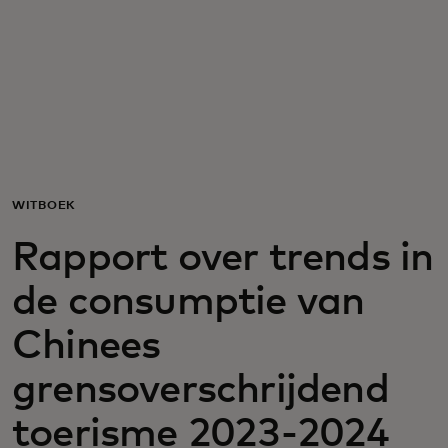
Voor jou
Zakelijk
Voor de wereld
WITBOEK
Voor vernieuwers
Rapport over trends in
de consumptie van
Nieuws en trends
Chinees
grensoverschrijdend
toerisme 2023-2024