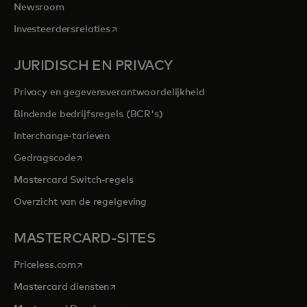
Newsroom
opens in a new tab
Investeerdersrelaties
JURIDISCH EN PRIVACY
Privacy en gegevensverantwoordelijkheid
Bindende bedrijfsregels (BCR's)
Interchange-tarieven
opens in a new tab
Gedragscode
Mastercard Switch-regels
Overzicht van de regelgeving
MASTERCARD-SITES
opens in a new tab
Priceless.com
opens in a new tab
Mastercard diensten