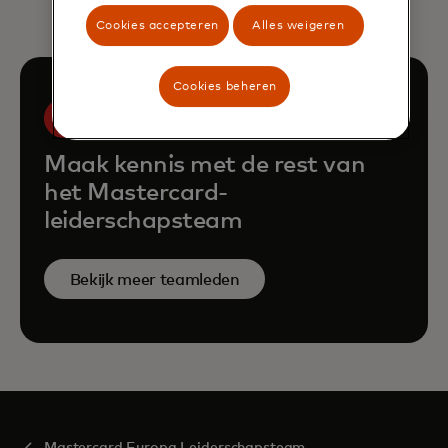
Cookies accepteren
Alles weigeren
Cookies beheren
Maak kennis met de rest van
het Mastercard-
leiderschapsteam
Bekijk meer teamleden