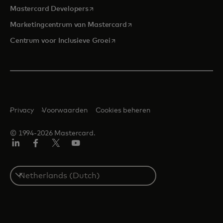
opens in a new tab
Mastercard Developers
opens in a new tab
Marketingcentrum van Mastercard
opens in a new tab
Centrum voor Inclusieve Groei
Privacy
Voorwaarden
Cookies beheren
© 1994-2026 Mastercard.
Linkedin
Facebook
Twitter/X
YouTube
Select
a
country