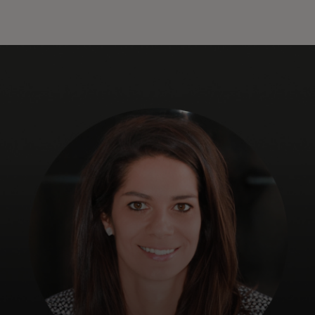
Voor jou
Zakelijk
Voor de wereld
Voor vernieuwers
Nieuws en trends