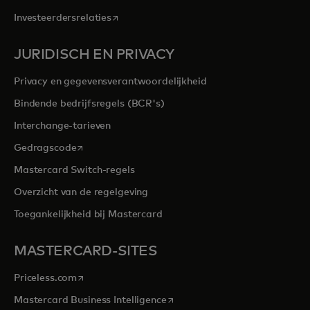
opens in a new tab
Investeerdersrelaties
JURIDISCH EN PRIVACY
Privacy en gegevensverantwoordelijkheid
Bindende bedrijfsregels (BCR's)
Interchange-tarieven
opens in a new tab
Gedragscode
Mastercard Switch-regels
Overzicht van de regelgeving
Toegankelijkheid bij Mastercard
MASTERCARD-SITES
opens in a new tab
Priceless.com
opens in a new tab
Mastercard Business Intelligence