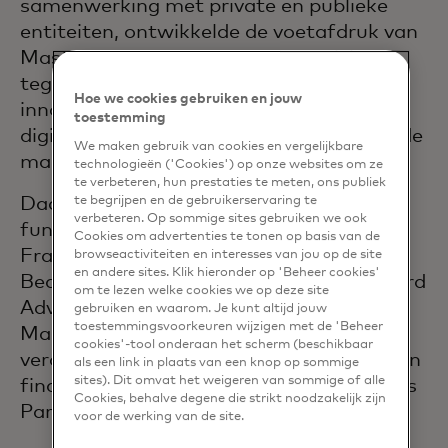
samenwerking met private en publieke
entiteiten, ontwikkelde de voetafdruk van
Mastercard-diensten en richtte zich
tegelijkertijd op het stimuleren van
Hoe we cookies gebruiken en jouw
innovatie en het versnellen van de
toestemming
digitalisering van alle betaalmiddelen in de
We maken gebruik van cookies en vergelijkbare
markt.
technologieën ('Cookies') op onze websites om ze
te verbeteren, hun prestaties te meten, ons publiek
Daarvoor heeft Solveig verschillende
te begrijpen en de gebruikerservaring te
verbeteren. Op sommige sites gebruiken we ook
functies bekleed voor Mastercard in
Cookies om advertenties te tonen op basis van de
Frankrijk, zoals Hoofd
browseactiviteiten en interesses van jou op de site
en andere sites. Klik hieronder op 'Beheer cookies'
Bedrijfsontwikkeling en Hoofd Mastercard
om te lezen welke cookies we op deze site
Advisors. Voordat ze in 2012 bij
gebruiken en waarom. Je kunt altijd jouw
toestemmingsvoorkeuren wijzigen met de 'Beheer
Mastercard kwam, heeft ze haar sporen
cookies'-tool onderaan het scherm (beschikbaar
verdiend in de consultancy voor banken en
als een link in plaats van een knop op sommige
sites). Dit omvat het weigeren van sommige of alle
financiële instellingen in zowel Londen als
Cookies, behalve degene die strikt noodzakelijk zijn
Parijs.
voor de werking van de site.