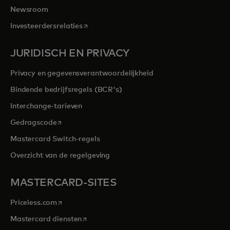
Newsroom
opens in a new tab
Investeerdersrelaties
JURIDISCH EN PRIVACY
Privacy en gegevensverantwoordelijkheid
Bindende bedrijfsregels (BCR's)
Interchange-tarieven
opens in a new tab
Gedragscode
Mastercard Switch-regels
Overzicht van de regelgeving
MASTERCARD-SITES
opens in a new tab
Priceless.com
opens in a new tab
Mastercard diensten