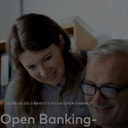
Voor jou
Zakelijk
Voor de wereld
Voor vernieuwers
Nieuws en trends
GEBRUIKSSCENARIO'S VOOR OPEN FINANCE
Open Banking-