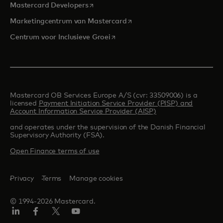
opens in a new tab
Mastercard Developers
opens in a new tab
Marketingcentrum van Mastercard
opens in a new tab
Centrum voor Inclusieve Groei
Mastercard OB Services Europe A/S (cvr: 33509006) is a
licensed
Payment Initiation Service Provider (PISP) and
Account Information Service Provider (AISP)
and operates under the supervision of the Danish Financial
Supervisory Authority (FSA).
Open Finance terms of use
Privacy
Terms
Manage cookies
© 1994-2026 Mastercard.
Linkedin
Facebook
Twitter/X
YouTube