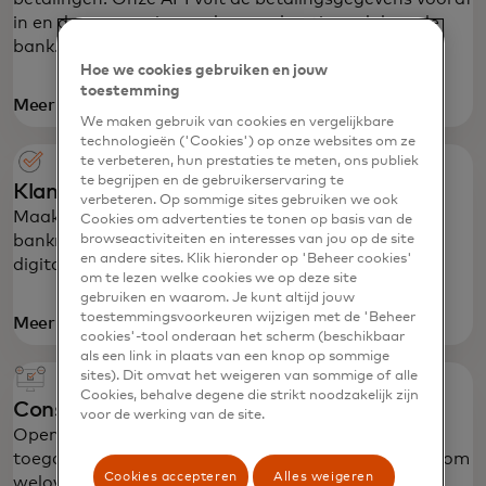
in en de transactie wordt geauthenticeerd door de
bank.
Hoe we cookies gebruiken en jouw
toestemming
Meer informatie
We maken gebruik van cookies en vergelijkbare
technologieën ('Cookies') op onze websites om ze
te verbeteren, hun prestaties te meten, ons publiek
te begrijpen en de gebruikerservaring te
Klantonboarding
verbeteren. Op sommige sites gebruiken we ook
Maak onmiddellijke verificatie van
Cookies om advertenties te tonen op basis van de
browseactiviteiten en interesses van jou op de site
bankrekeningeigendom mogelijk voor naadloze
en andere sites. Klik hieronder op 'Beheer cookies'
digitale onboarding en minder frauderisico's.
om te lezen welke cookies we op deze site
gebruiken en waarom. Je kunt altijd jouw
toestemmingsvoorkeuren wijzigen met de 'Beheer
Meer informatie
cookies'-tool onderaan het scherm (beschikbaar
als een link in plaats van een knop op sommige
sites). Dit omvat het weigeren van sommige of alle
Cookies, behalve degene die strikt noodzakelijk zijn
Consumentenleningen
voor de werking van de site.
Open Banking-gegevensoplossingen bieden je
toegang tot de realtime inzichten die je nodig hebt om
Cookies accepteren
Alles weigeren
weloverwogen en eerlijke beslissingen te nemen.