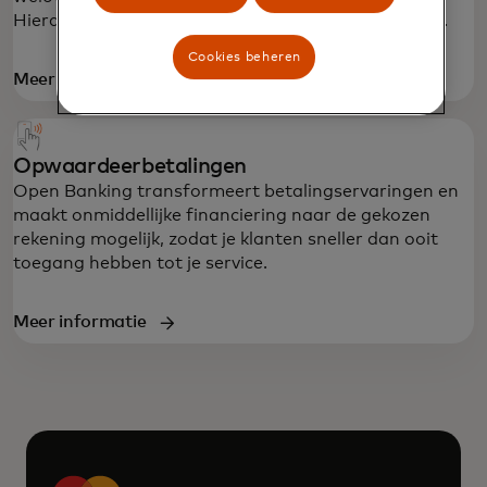
Hierdoor kun je meer kredietaanvragen accepteren.
Cookies beheren
Meer informatie
Opwaardeerbetalingen
Open Banking transformeert betalingservaringen en
maakt onmiddellijke financiering naar de gekozen
rekening mogelijk, zodat je klanten sneller dan ooit
toegang hebben tot je service.
Meer informatie