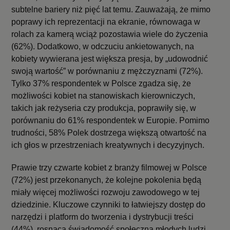
subtelne bariery niż pięć lat temu. Zauważają, że mimo
poprawy ich reprezentacji na ekranie, równowaga w
rolach za kamerą wciąż pozostawia wiele do życzenia
(62%). Dodatkowo, w odczuciu ankietowanych, na
kobiety wywierana jest większa presja, by „udowodnić
swoją wartość” w porównaniu z mężczyznami (72%).
Tylko 37% respondentek w Polsce zgadza się, że
możliwości kobiet na stanowiskach kierowniczych,
takich jak reżyseria czy produkcja, poprawiły się, w
porównaniu do 61% respondentek w Europie. Pomimo
trudności, 58% Polek dostrzega większą otwartość na
ich głos w przestrzeniach kreatywnych i decyzyjnych.
Prawie trzy czwarte kobiet z branży filmowej w Polsce
(72%) jest przekonanych, że kolejne pokolenia będą
miały więcej możliwości rozwoju zawodowego w tej
dziedzinie. Kluczowe czynniki to łatwiejszy dostęp do
narzędzi i platform do tworzenia i dystrybucji treści
(44%), rosnąca świadomość społeczna młodych ludzi