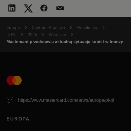
Europa
Centrum Prasowe
Aktualności
pl-PL
2025
Wrzesień
Mastercard przedstawia aktualną sytuację kobiet w branży fi
https://www.mastercard.com/news/europe/pl-pl
EUROPA