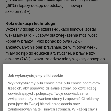
(39%) i lepszy dostęp do edukacji filmowej i
szkoleń (38%).
Rola edukacji i technologii
Wczesny dostęp do sztuki i edukacji filmowej został
wskazany jako kluczowy dla zwiększenia możliwości
kobiet w branży. Tylko ponad połowa (52%)
ankietowanych Polek przyznaje, że w młodym wieku
miały dostęp do edukacji artystycznej, a prawie trzy
czwarte (74%) uważa, że gdyby miały większy dostęp do
edukacji artystycznej w dzieciństwie, byłyby lepiej
przygotowane do kariery w branży filmowej.
Jak wykorzystujemy pliki cookie
Wyniki badania podkreślają również transformacyjny
Wykorzystujemy pliki cookie oraz pliki cookie podmiotów
potencjał nowych technologii: ponad połowa (54%)
trzecich, aby poprawić działanie strony, policzyć liczbę
odwiedzających, polepszyć Twoje doświadczenia
respondentek z Polski uważa, że wykorzystanie
związane z użytkowaniem strony i zapewnić Ci reklamy
sztucznej inteligencji i nowych technologii zmienia
pasujące do Twojej historii przeglądania oraz
branżę na lepsze. Najbardziej pożądane formy wsparcia,
zainteresowań na tej i innych stronach. W każdej chwili