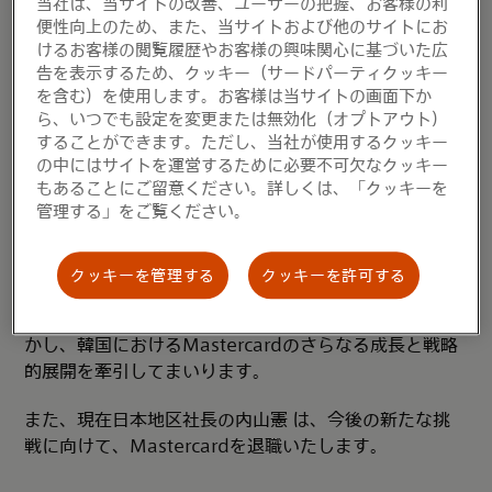
当社は、当サイトの改善、ユーザーの把握、お客様の利
今後は、献身的に努力する当社の日本社員と一丸となっ
便性向上のため、また、当サイトおよび他のサイトにお
て、カスタマーの企業、規制当局、政府関係者の皆さま
けるお客様の閲覧履歴やお客様の興味関心に基づいた広
と連携し、より包摂的で安全、かつ高度にデジタル化さ
告を表示するため、クッキー（サードパーティクッキー
れた決済エコシステムの実現に向けて取り組んでまいり
を含む）を使用します。お客様は当サイトの画面下か
ます。」
ら、いつでも設定を変更または無効化（オプトアウト）
ユンソクは東京を拠点とし、Mastercardアジア太平洋
することができます。ただし、当社が使用するクッキー
地域担当社長のアリ・サーカーの直属となります。
の中にはサイトを運営するために必要不可欠なクッキー
もあることにご留意ください。詳しくは、「クッキーを
管理する」をご覧ください。
これまでMastercardの北東アジア地区を統括してきた
ドンチャン・チョイは、改めて韓国部門の社長に就任し
ます。これまで北東アジア地域の業務を統括してきたド
クッキーを管理する
クッキーを許可する
ンチャンは、特に韓国市場に対する深い知見と強固なパ
ートナーシップを築いてきました。今後はその実績を活
かし、韓国におけるMastercardのさらなる成長と戦略
的展開を牽引してまいります。
また、現在日本地区社長の内山憲 は、今後の新たな挑
戦に向けて、Mastercardを退職いたします。