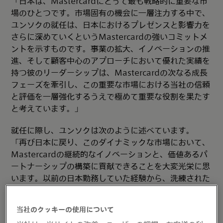
「日本は、Mastercardにとって最も戦略的に重要な市
場のひとつです。市場固有の機会に一層注力する中で、
ユンソクの就任は、日本におけるプレゼンスと影響力を
さらに深めていくというMastercardの強いコミットメ
ントを示すものです。事業の拡大、イノベーションの推
進、そして顧客中心のアプローチにおいて優れた実績を
持つ彼のリーダーシップは、Mastercardの次なる成長
フェーズを牽引し、この重要な市場における当社の信頼
と評価を一層強化するうえで極めて重要な役割を果たす
と考えています。」
就任に際し、ユンソクは次のように述べています。
「再び日本に戻り、このダイナミックな市場において、
Mastercardの継続的なイノベーションと、価値あるパ
ートナーシップの構築に貢献できることを大変光栄に思
います。以前の日本勤務していた経験から、洗練された
日本の消費者ニーズ、精緻な規制環境、そしてイノベー
ションを推進するうえで信頼ある日本のパートナーとの
当社のクッキーの使用について
協業が重要な不可欠であることを深く理解しています。