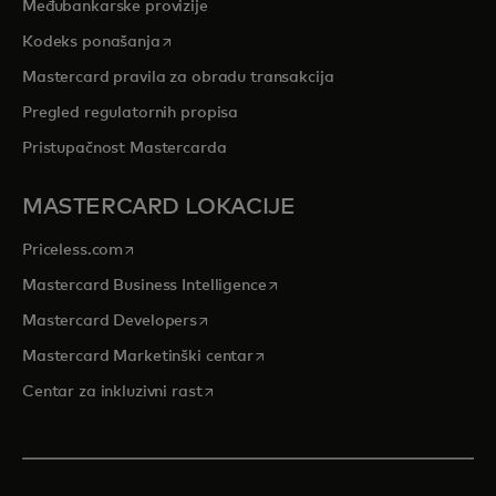
Međubankarske provizije
opens in a new tab
Kodeks ponašanja
Mastercard pravila za obradu transakcija
Pregled regulatornih propisa
Pristupačnost Mastercarda
MASTERCARD LOKACIJE
opens in a new tab
Priceless.com
opens in a new tab
Mastercard Business Intelligence
opens in a new tab
Mastercard Developers
opens in a new tab
Mastercard Marketinški centar
opens in a new tab
Centar za inkluzivni rast