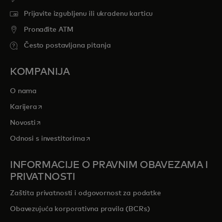
Prijavite izgubljenu ili ukradenu karticu
Pronađite ATM
Često postavljana pitanja
KOMPANIJA
O nama
opens in a new tab
Karijera
opens in a new tab
Novosti
opens in a new tab
Odnosi s investitorima
INFORMACIJE O PRAVNIM OBAVEZAMA I
PRIVATNOSTI
Zaštita privatnosti i odgovornost za podatke
Obavezujuća korporativna pravila (BCRs)