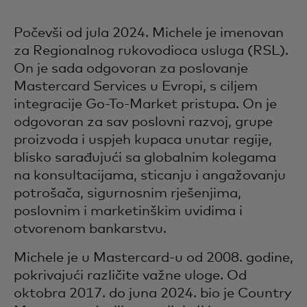
Počevši od jula 2024. Michele je imenovan
za Regionalnog rukovodioca usluga (RSL).
On je sada odgovoran za poslovanje
Mastercard Services u Evropi, s ciljem
integracije Go-To-Market pristupa. On je
odgovoran za sav poslovni razvoj, grupe
proizvoda i uspjeh kupaca unutar regije,
blisko sarađujući sa globalnim kolegama
na konsultacijama, sticanju i angažovanju
potrošača, sigurnosnim rješenjima,
poslovnim i marketinškim uvidima i
otvorenom bankarstvu.
Michele je u Mastercard-u od 2008. godine,
pokrivajući različite važne uloge. Od
oktobra 2017. do juna 2024. bio je Country