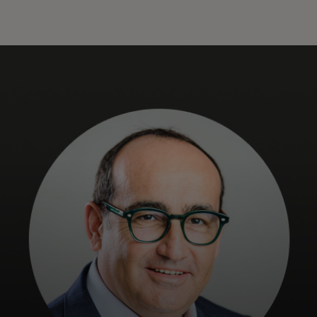
Za vas
Za biznis
Za svijet
Za inovatore
Novosti i trendovi