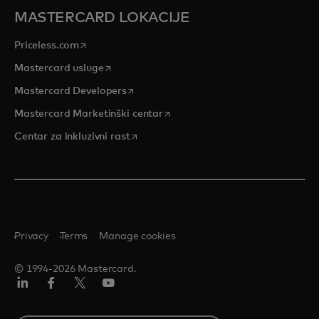
MASTERCARD LOKACIJE
opens in a new tab
Priceless.com
opens in a new tab
Mastercard usluge
opens in a new tab
Mastercard Developers
opens in a new tab
Mastercard Marketinški centar
opens in a new tab
Centar za inkluzivni rast
Privacy
Terms
Manage cookies
© 1994-2026 Mastercard.
LinkedIn
Facebook
Twitter/X
Youtube