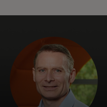
Za vas
Za biznis
Za svijet
Za inovatore
Novosti i trendovi