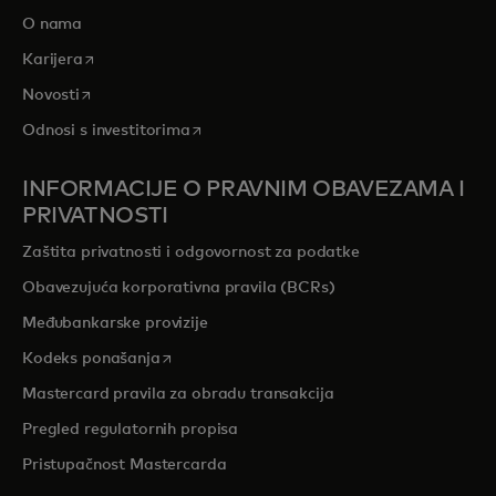
O nama
opens in a new tab
Karijera
opens in a new tab
Novosti
opens in a new tab
Odnosi s investitorima
INFORMACIJE O PRAVNIM OBAVEZAMA I
PRIVATNOSTI
Zaštita privatnosti i odgovornost za podatke
Obavezujuća korporativna pravila (BCRs)
Međubankarske provizije
opens in a new tab
Kodeks ponašanja
Mastercard pravila za obradu transakcija
Pregled regulatornih propisa
Pristupačnost Mastercarda