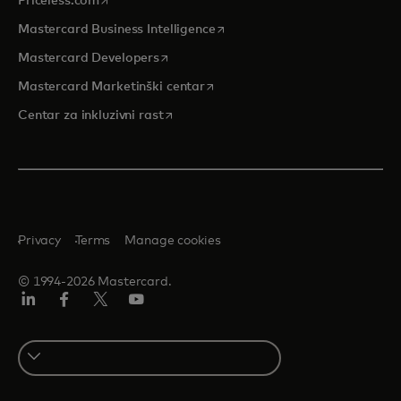
Priceless.com
opens in a new tab
Mastercard Business Intelligence
opens in a new tab
Mastercard Developers
opens in a new tab
Mastercard Marketinški centar
opens in a new tab
Centar za inkluzivni rast
Privacy
Terms
Manage cookies
© 1994-2026 Mastercard.
LinkedIn
Facebook
Twitter/X
Youtube
Select
a
country