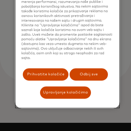
merenja performansi, razumevanja naše publike i
poboljšanja korisničkog iskustva. Na nekim sajtovima
takođe koristimo kolačiće za prikazivanje reklama na
osnovu korisnikovih aktivnosti pretraživanja i
interesovanja na našem sajtu i drugim sajtovima.
Kliknite na "Upravljanje kolačićima" ispod da biste
saznali koje kolačiće koristimo na ovom veb-sajtu i
zašto. Uvek možete da promenite postavke saglasnosti
pomoću alatke "Upravljanje kolačićima" na dnu ekrana
(dostupno kao veza umesto dugmeta na nekim veb-
sajtovima). Ovo uključuje odbacivanje nekih ili svih
kolačića, osim onih koji su strogo neophodni za rad
sajta.
Prihvatite kolačiće
Odbij sve
Upravljanje kolačićima