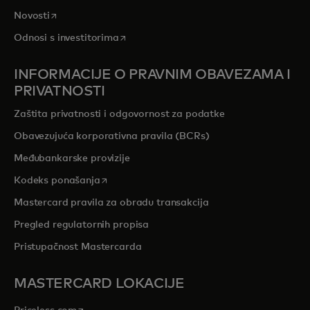
opens in a new tab
Novosti
opens in a new tab
Odnosi s investitorima
INFORMACIJE O PRAVNIM OBAVEZAMA I
PRIVATNOSTI
Zaštita privatnosti i odgovornost za podatke
Obavezujuća korporativna pravila (BCRs)
Međubankarske provizije
opens in a new tab
Kodeks ponašanja
Mastercard pravila za obradu transakcija
Pregled regulatornih propisa
Pristupačnost Mastercarda
MASTERCARD LOKACIJE
opens in a new tab