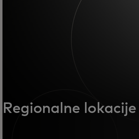
Za vas
Za biznis
Za svijet
Za inovatore
Novosti i trendovi
Regionalne lokacije