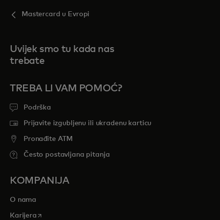
Mastercard u Evropi
Uvijek smo tu kada nas
trebate
TREBA LI VAM POMOĆ?
Podrška
Prijavite izgubljenu ili ukradenu karticu
Pronađite ATM
Često postavljana pitanja
KOMPANIJA
O nama
opens in a new tab
Karijera