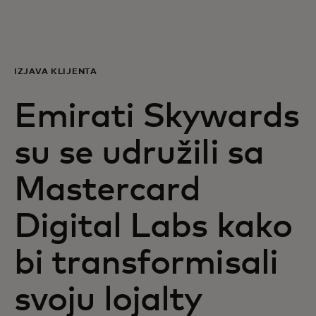
Za vas
Za biznis
IZJAVA KLIJENTA
Emirati Skywards
Za svijet
su se udružili sa
Za inovatore
Mastercard
Novosti i trendovi
Digital Labs kako
bi transformisali
svoju lojalty