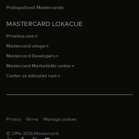
Pristupačnost Mastercarda
MASTERCARD LOKACIJE
opens in a new tab
Priceless.com
opens in a new tab
Mastercard usluge
opens in a new tab
Mastercard Developers
opens in a new tab
Mastercard Marketinški centar
opens in a new tab
Centar za inkluzivni rast
Privacy
Terms
Manage cookies
© 1994-2026 Mastercard.