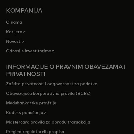
KOMPANIJA
O nama
opens in a new tab
Karijera
opens in a new tab
Novosti
opens in a new tab
Odnosi s investitorima
INFORMACIJE O PRAVNIM OBAVEZAMA I
PRIVATNOSTI
Zaštita privatnosti i odgovornost za podatke
Obavezujuća korporativna pravila (BCRs)
Međubankarske provizije
opens in a new tab
Kodeks ponašanja
Mastercard pravila za obradu transakcija
Pregled regulatornih propisa