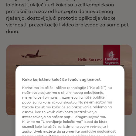
lojalnosti, uključujući kako su uzeli kompleksan
potrošački izazov od koncepta do inovativnog
rješenja, dostavljajući prototip aplikacije visoke
vjernosti, prezentaciju i video proizvoda za samo pet
dana.
Kako koristimo kolačiće i vašu saglasnost
Koristimo kolačiće i slične tehnologije ("Kolačići") na
našim veb sajtovima u cilju njihovog poboljšanja,
merenja performansi, razumevanja naše publike i
poboljšanja korisničkog iskustva. Na nekim sajtovima
takođe koristimo kolačiće za prikazivanje reklama na
osnovu korisnikovih aktivnosti pretraživanja i
interesovanja na našem sajtu i drugim sajtovima.
Kliknite na "Upravljanje kolačićima" ispod da biste
saznali koje kolačiće koristimo na ovom veb-sajtu i
zašto. Uvek možete da promenite postavke saglasnosti