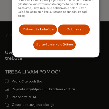
pomoću alatke "Upravljanje kolačićima" na dnu ekrana
(dostupno kao veza umesto dugmeta na nekim veb-
sajtovima). Ovo uključuje odbacivanje nekih ili svih
kolačića, osim onih koji su strogo neophodni za rad
sajta.
Prihvatite kolačiće
Odbij sve
Početna
Upravljanje kolačićima
Uvijek smo tu kada nas
trebate
TREBA LI VAM POMOĆ?
Pronađite podršku
Prijavite izgubljenu ili ukradenu karticu
Pronađite ATM
Često postavljana pitanja