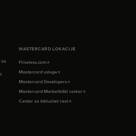
MASTERCARD LOKACIJE
 za
opens in a new tab
Priceless.com
opens in a new tab
Mastercard usluge
a
opens in a new tab
Mastercard Developers
opens in a new tab
Mastercard Marketinški centar
 tab
opens in a new tab
Centar za inkluzivni rast