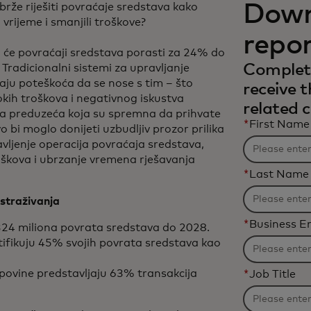
Down
brže riješiti povraćaje sredstava kako
 vrijeme i smanjili troškove?​
repo
 će povraćaji sredstava porasti za 24% do
Complet
 Tradicionalni sistemi za upravljanje
ju poteškoća da se nose s tim – što
receive 
okih troškova i negativnog iskustva
related 
i za preduzeća koja su spremna da prihvate
*
First Name
o bi moglo donijeti uzbudljiv prozor prilika
vljenje operacija povraćaja sredstava,
škova i ubrzanje vremena rješavanja
*
Last Name
istraživanja​
*
Business E
324 miliona povrata sredstava do 2028.
ntifikuju 45% svojih povrata sredstava kao
upovine predstavljaju 63% transakcija
*
Job Title