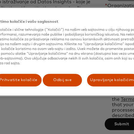
 istraživanje od Datos Insights - koje je
*
Organizat
alitativne i kvantitativne intervjue širom
azila i Australije - izvještaj istražuje:​
timo kolačiće i vašu saglasnost
regionalni predviđanja povrata sredstava
*
Industry
olačiće i slične tehnologije ("Kolačići") na našim veb sajtovima u cilju njihovog p
dovi koji pokreću rast u povratima
formansi, razumevanja naše publike i poboljšanja korisničkog iskustva. Na nek
stimo kolačiće za prikazivanje reklama na osnovu korisnikovih aktivnosti pretraži
Filtering
ja na našem sajtu i drugim sajtovima. Kliknite na "Upravljanje kolačićima" ispod
ifični za industriju o povratima sredstava
Country
will
e kolačiće koristimo na ovom veb-sajtu i zašto. Uvek možete da promenite posta
ocesi upravljanja sporovima
i pomoću alatke "Upravljanje kolačićima" na dnu ekrana (dostupno kao veza u
be
 poboljšanje
b-sajtovima). Ovo uključuje odbacivanje nekih ili svih kolačića, osim onih koji su
Filtering
applied
a rad sajta.
Yes, I wou
will
after
marketin
be
Masterca
3
Prihvatite kolačiće
Odbij sve
Upravljanje kolačićim
*
applied
characters
By clicki
after
confirm t
the
Terms
3
that your
characters
processe
described
Submit