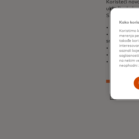
Koristeći novo
uključivalo kv
SAD-a, UK-a, Br
Kako koris
• Globalni i 
Koristimo k
• Ključni tren
merenja per
sredstava
takođe kori
interesovan
• Podaci spec
saznali koj
• Trenutni pr
saglasnost
• Rješenja za
na nekim ve
neophodni z