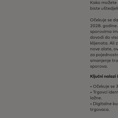
​Kako možete 
biste uštedjeli
Očekuje se da
2028. godine.
sporovima ima
dovodi do vis
klijenata. Al
nove alate, ov
za pojednosta
smanjenje tro
sporova.
Ključni nalazi 
• Očekuje se 
• Trgovci ide
lažne.
• Digitalne k
trgovaca.