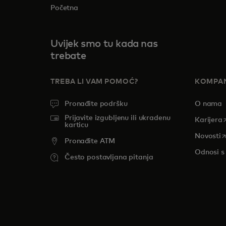
Početna
Uvijek smo tu kada nas
trebate
TREBA LI VAM POMOĆ?
KOMPAN
Pronađite podršku
O nama
Prijavite izgubljenu ili ukradenu
o
Karijera
karticu
o
Novosti
Pronađite ATM
Odnosi s
Često postavljana pitanja