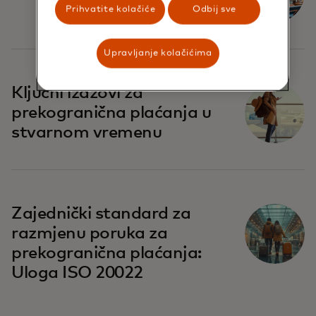
Prihvatite kolačiće
Odbij sve
Upravljanje kolačićima
Ključni izazovi za
prekogranična plaćanja u
stvarnom vremenu
Zajednički standard za
razmjenu poruka za
prekogranična plaćanja:
Uloga ISO 20022