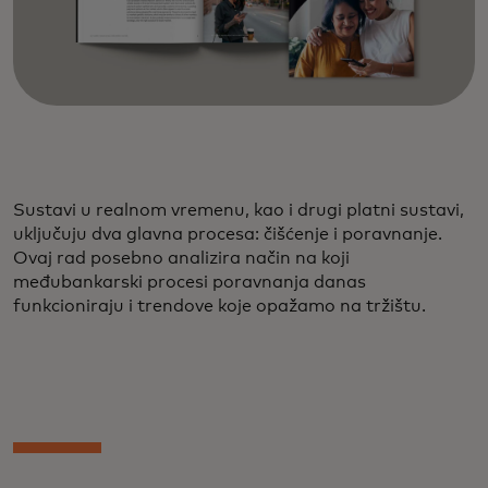
Sustavi u realnom vremenu, kao i drugi platni sustavi,
uključuju dva glavna procesa: čišćenje i poravnanje.
Ovaj rad posebno analizira način na koji
međubankarski procesi poravnanja danas
funkcioniraju i trendove koje opažamo na tržištu.