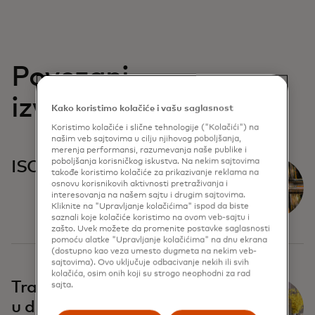
Povezani
izvještaji
Kako koristimo kolačiće i vašu saglasnost
Koristimo kolačiće i slične tehnologije ("Kolačići") na
našim veb sajtovima u cilju njihovog poboljšanja,
merenja performansi, razumevanja naše publike i
poboljšanja korisničkog iskustva. Na nekim sajtovima
ISO20022
takođe koristimo kolačiće za prikazivanje reklama na
osnovu korisnikovih aktivnosti pretraživanja i
interesovanja na našem sajtu i drugim sajtovima.
Kliknite na "Upravljanje kolačićima" ispod da biste
saznali koje kolačiće koristimo na ovom veb-sajtu i
zašto. Uvek možete da promenite postavke saglasnosti
pomoću alatke "Upravljanje kolačićima" na dnu ekrana
(dostupno kao veza umesto dugmeta na nekim veb-
sajtovima). Ovo uključuje odbacivanje nekih ili svih
kolačića, osim onih koji su strogo neophodni za rad
Transformacija Tajlanda
sajta.
u digitalnu ekonomiju