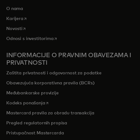
O nama
opens in a new tab
Karijera
opens in a new tab
Novosti
opens in a new tab
Odnosi s investitorima
INFORMACIJE O PRAVNIM OBAVEZAMA I
PRIVATNOSTI
Zaštita privatnosti i odgovornost za podatke
Obavezujuća korporativna pravila (BCRs)
Međubankarske provizije
opens in a new tab
Kodeks ponašanja
Mastercard pravila za obradu transakcija
Pregled regulatornih propisa
Pristupačnost Mastercarda