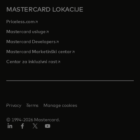
MASTERCARD LOKACIJE
opens in a new tab
Priceless.com
opens in a new tab
Mastercard usluge
opens in a new tab
Mastercard Developers
opens in a new tab
Mastercard Marketinški centar
opens in a new tab
Centar za inkluzivni rast
Privacy
Terms
Manage cookies
© 1994-2026 Mastercard.
LinkedIn
Facebook
Twitter/X
Youtube