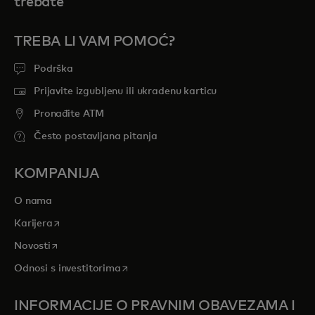
trebate
TREBA LI VAM POMOĆ?
Podrška
Prijavite izgubljenu ili ukradenu karticu
Pronađite ATM
Često postavljana pitanja
KOMPANIJA
O nama
opens in a new tab
Karijera
opens in a new tab
Novosti
opens in a new tab
Odnosi s investitorima
INFORMACIJE O PRAVNIM OBAVEZAMA I