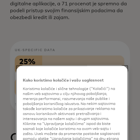
digitalne aplikacije, a 71 procenat je spremno da
podeli pristup svojim finansijskim podacima da
obezbedi kredit ili zajam.
Kako koristimo kolačiće i vašu saglasnost
Koristimo kolačiće i slične tehnologije ("Kolačići") na
našim veb sajtovima u cilju njihovog poboljšanja,
merenja performansi, razumevanja naše publike i
poboljšanja korisničkog iskustva. Na nekim sajtovima
takođe koristimo kolačiće za prikazivanje reklama na
osnovu korisnikovih aktivnosti pretraživanja i
interesovanja na našem sajtu i drugim sajtovima.
Kliknite na "Upravljanje kolačićima" ispod da biste
saznali koje kolačiće koristimo na ovom veb-sajtu i
Otvoreno
zašto. Uvek možete da promenite postavke saglasnosti
pomoću alatke "Upravljanje kolačićima" na dnu ekrana