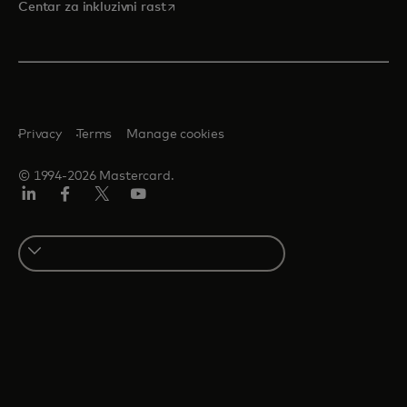
opens in a new tab
Centar za inkluzivni rast
Privacy
Terms
Manage cookies
© 1994-2026 Mastercard.
LinkedIn
Facebook
Twitter/X
Youtube
Select
a
country