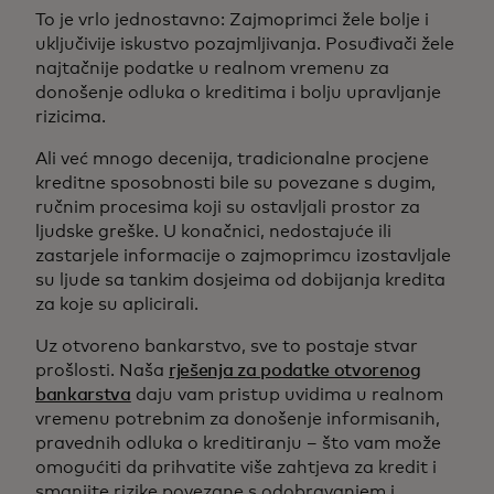
To je vrlo jednostavno: Zajmoprimci žele bolje i
uključivije iskustvo pozajmljivanja. Posuđivači žele
najtačnije podatke u realnom vremenu za
donošenje odluka o kreditima i bolju upravljanje
rizicima.
Ali već mnogo decenija, tradicionalne procjene
kreditne sposobnosti bile su povezane s dugim,
ručnim procesima koji su ostavljali prostor za
ljudske greške. U konačnici, nedostajuće ili
zastarjele informacije o zajmoprimcu izostavljale
su ljude sa tankim dosjeima od dobijanja kredita
za koje su aplicirali.
Uz otvoreno bankarstvo, sve to postaje stvar
prošlosti. Naša
rješenja za podatke otvorenog
bankarstva
daju vam pristup uvidima u realnom
vremenu potrebnim za donošenje informisanih,
pravednih odluka o kreditiranju – što vam može
omogućiti da prihvatite više zahtjeva za kredit i
smanjite rizike povezane s odobravanjem i