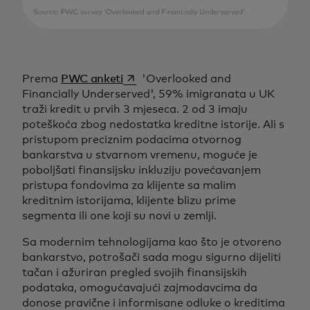
opens in a new tab
Prema
PWC anketi
'Overlooked and
Financially Underserved', 59% imigranata u UK
traži kredit u prvih 3 mjeseca. 2 od 3 imaju
poteškoća zbog nedostatka kreditne istorije. Ali s
pristupom preciznim podacima otvornog
bankarstva u stvarnom vremenu, moguće je
poboljšati finansijsku inkluziju povećavanjem
pristupa fondovima za klijente sa malim
kreditnim istorijama, klijente blizu prime
segmenta ili one koji su novi u zemlji.
Sa modernim tehnologijama kao što je otvoreno
bankarstvo, potrošači sada mogu sigurno dijeliti
tačan i ažuriran pregled svojih finansijskih
podataka, omogućavajući zajmodavcima da
donose pravične i informisane odluke o kreditima