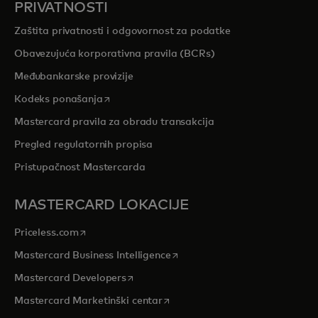
PRIVATNOSTI
Zaštita privatnosti i odgovornost za podatke
Obavezujuća korporativna pravila (BCRs)
Međubankarske provizije
opens in a new tab
Kodeks ponašanja
Mastercard pravila za obradu transakcija
Pregled regulatornih propisa
Pristupačnost Mastercarda
MASTERCARD LOKACIJE
opens in a new tab
Priceless.com
opens in a new tab
Mastercard Business Intelligence
opens in a new tab
Mastercard Developers
opens in a new tab
Mastercard Marketinški centar