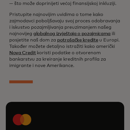
— što može doprinijeti većoj finansijskoj inkluziji.
Pristupite najnovijim uvidima o tome kako
zajmodavci poboljšavaju svoj proces odobravanja
i iskustvo pozajmljivanja preuzimanjem našeg
najnovijeg
globalnog izvještaja o pozajmicama
ili
posjetite naš dom za
potrošačke kredite
u Europi.
Također možete detaljno istražiti kako američki
Nova Credit
koristi podatke o otvorenom
bankarstvu za kreiranje kreditnih profila za
imigrante i nove Amerikance.