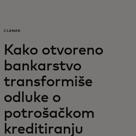
Za vas
Za biznis
ČLANAK
Kako otvoreno
Za svijet
bankarstvo
Za inovatore
transformiše
Novosti i trendovi
odluke o
potrošačkom
kreditiranju