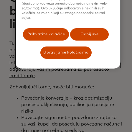
(dostupno kao veza umesto dugmeta na nekim veb-
bankarstvo menja
sajtovima). Ovo uključuje odbacivanje nekih ili svih
kolačića, osim onih koji su strogo neophodni za rad
sajta.
lice kreditiranja
Prihvatite kolačiće
Odbij sve
Tu dolazi do izražaja otvoreno bankarstvo. Naša
platforma za otvoreno bankarstvo omogućava
Upravljanje kolačićima
vam da se prijavite za više usluga uz minimalnu
integraciju i kreirate prilagođena rješenja koja
odgovaraju vašim
potrebama za potrošačko
kreditiranje
.
Zahvaljujući tome, može biti moguće:
Povećanje konverzije – kroz optimizaciju
procesa uključivanja, aplikacija i procjene
rizika
Povećajte sigurnost – pouzdano znajte ko
su vaši kupci, da poseduju povezane račune i
da imaju potrebna sredstva