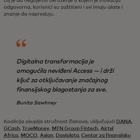
cilj je da negujemo okruženje u kojem je inovacija
odgovorna, korisnici su zaštićeni i svi imaju alate i
znanje da napreduju.
Digitalna transformacija je
omogućila neviđeni Access — i drži
ključ za otključavanje značajnog
finansijskog blagostanja za sve.
Bunita Sawhney
Koalicija okuplja stručnost članova, uključujući
DANA
,
GCash
,
TrueMoney
,
MTN Group Fintech
,
Airtel
Africa
,
MOCO
,
Axian
,
Daviplata
,
Centar za finansijsku