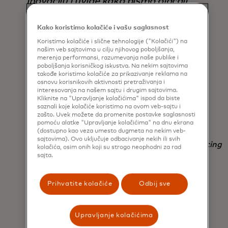
inovaciju i uvide kako bismo ojačali
financijsku otpornost na tržištima u
Kako koristimo kolačiće i vašu saglasnost
razvoju. Radujemo se što ćemo učiti
Koristimo kolačiće i slične tehnologije ("Kolačići") na
od ostalih članova koalicije čije će
našim veb sajtovima u cilju njihovog poboljšanja,
merenja performansi, razumevanja naše publike i
raznovrsne iskustva i najbolje prakse
poboljšanja korisničkog iskustva. Na nekim sajtovima
takođe koristimo kolačiće za prikazivanje reklama na
pomoći da dodatno unaprijedimo
osnovu korisnikovih aktivnosti pretraživanja i
interesovanja na našem sajtu i drugim sajtovima.
naša rješenja. Zajedno možemo
Kliknite na "Upravljanje kolačićima" ispod da biste
ubrzati napredak ka zaista
saznali koje kolačiće koristimo na ovom veb-sajtu i
zašto. Uvek možete da promenite postavke saglasnosti
inkluzivnoj digitalnoj ekonomiji.
pomoću alatke "Upravljanje kolačićima" na dnu ekrana
(dostupno kao veza umesto dugmeta na nekim veb-
sajtovima). Ovo uključuje odbacivanje nekih ili svih
Tony Isidro, president and CEO of Fuse Financing
kolačića, osim onih koji su strogo neophodni za rad
Inc.
sajta.
Prihvatite kolačiće
Odbij sve
Upravljanje kolačićima
Finansijsko zdravlje nije samo pitanje