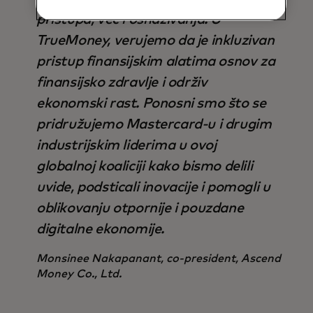
pristupa, već i osnaživanja. U
TrueMoney, verujemo da je inkluzivan
pristup finansijskim alatima osnov za
finansijsko zdravlje i održiv
ekonomski rast. Ponosni smo što se
pridružujemo Mastercard-u i drugim
industrijskim liderima u ovoj
globalnoj koaliciji kako bismo delili
uvide, podsticali inovacije i pomogli u
oblikovanju otpornije i pouzdane
digitalne ekonomije.
Monsinee Nakapanant, co-president, Ascend
Money Co., Ltd.