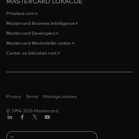
MASTERCARD LOKACIJE
opens in a new tab
Priceless.com
opens in a new tab
Mastercard Business Intelligence
opens in a new tab
Mastercard Developers
opens in a new tab
Mastercard Marketinški centar
opens in a new tab
Centar za inkluzivni rast
Privacy
Terms
Manage cookies
© 1994-2026 Mastercard.
LinkedIn
Facebook
Twitter/X
Youtube
Select
a