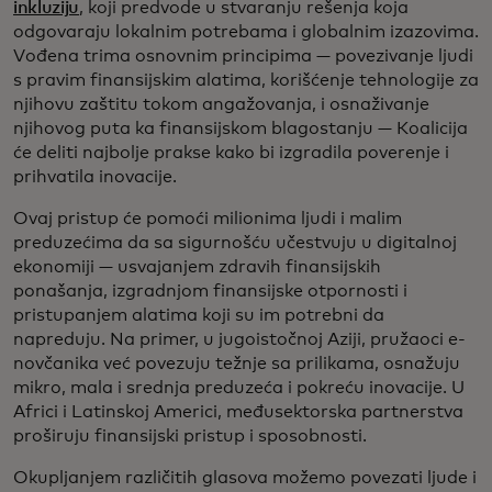
inkluziju
, koji predvode u stvaranju rešenja koja
odgovaraju lokalnim potrebama i globalnim izazovima.
Vođena trima osnovnim principima — povezivanje ljudi
s pravim finansijskim alatima, korišćenje tehnologije za
njihovu zaštitu tokom angažovanja, i osnaživanje
njihovog puta ka finansijskom blagostanju — Koalicija
će deliti najbolje prakse kako bi izgradila poverenje i
prihvatila inovacije.
Ovaj pristup će pomoći milionima ljudi i malim
preduzećima da sa sigurnošću učestvuju u digitalnoj
ekonomiji — usvajanjem zdravih finansijskih
ponašanja, izgradnjom finansijske otpornosti i
pristupanjem alatima koji su im potrebni da
napreduju. Na primer, u jugoistočnoj Aziji, pružaoci e-
novčanika već povezuju težnje sa prilikama, osnažuju
mikro, mala i srednja preduzeća i pokreću inovacije. U
Africi i Latinskoj Americi, međusektorska partnerstva
proširuju finansijski pristup i sposobnosti.
Okupljanjem različitih glasova možemo povezati ljude i