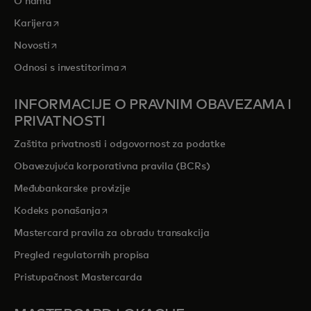
O nama
opens in a new tab
Karijera
opens in a new tab
Novosti
opens in a new tab
Odnosi s investitorima
INFORMACIJE O PRAVNIM OBAVEZAMA I
PRIVATNOSTI
Zaštita privatnosti i odgovornost za podatke
Obavezujuća korporativna pravila (BCRs)
Međubankarske provizije
opens in a new tab
Kodeks ponašanja
Mastercard pravila za obradu transakcija
Pregled regulatornih propisa
Pristupačnost Mastercarda