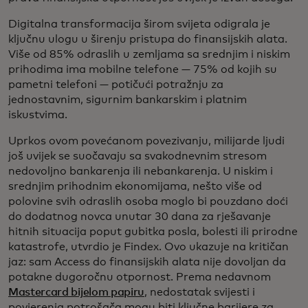
Digitalna transformacija širom svijeta odigrala je
ključnu ulogu u širenju pristupa do finansijskih alata.
Više od 85% odraslih u zemljama sa srednjim i niskim
prihodima ima mobilne telefone — 75% od kojih su
pametni telefoni — potičući potražnju za
jednostavnim, sigurnim bankarskim i platnim
iskustvima.
Uprkos ovom povećanom povezivanju, milijarde ljudi
još uvijek se suočavaju sa svakodnevnim stresom
nedovoljno bankarenja ili nebankarenja. U niskim i
srednjim prihodnim ekonomijama, nešto više od
polovine svih odraslih osoba moglo bi pouzdano doći
do dodatnog novca unutar 30 dana za rješavanje
hitnih situacija poput gubitka posla, bolesti ili prirodne
katastrofe, utvrdio je Findex. Ovo ukazuje na kritičan
jaz: sam Access do finansijskih alata nije dovoljan da
potakne dugoročnu otpornost. Prema nedavnom
Mastercard bijelom papiru
, nedostatak svijesti i
povjerenja potrošača mogu biti ključne barijere za