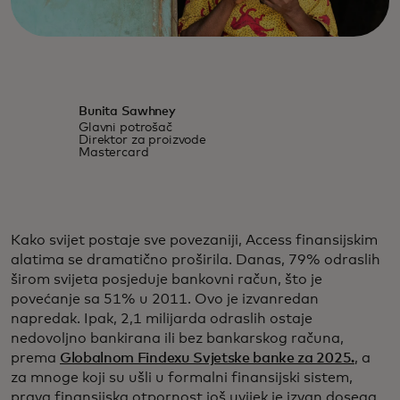
Bunita Sawhney
Glavni potrošač
Direktor za proizvode
Mastercard
Kako svijet postaje sve povezaniji, Access finansijskim
alatima se dramatično proširila. Danas, 79% odraslih
širom svijeta posjeduje bankovni račun, što je
povećanje sa 51% u 2011. Ovo je izvanredan
napredak. Ipak, 2,1 milijarda odraslih ostaje
nedovoljno bankirana ili bez bankarskog računa,
prema
Globalnom Findexu Svjetske banke za 2025.
, a
za mnoge koji su ušli u formalni finansijski sistem,
prava finansijska otpornost još uvijek je izvan dosega.