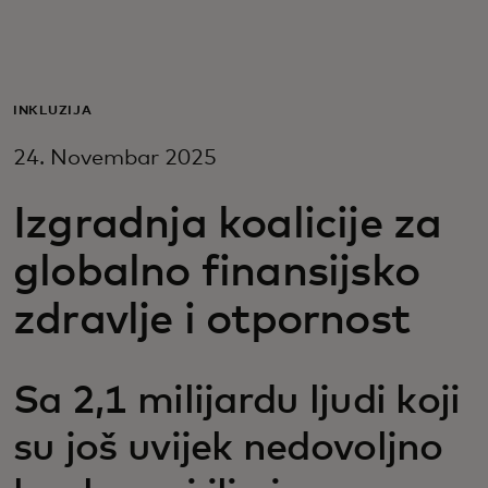
Za vas
Za biznis
INKLUZIJA
24. Novembar 2025
Za svijet
Izgradnja koalicije za
Za inovatore
globalno finansijsko
zdravlje i otpornost
Novosti i trendovi
Sa 2,1 milijardu ljudi koji
su još uvijek nedovoljno