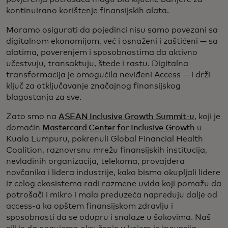
kontinuirano korištenje finansijskih alata.
Moramo osigurati da pojedinci nisu samo povezani sa
digitalnom ekonomijom, već i osnaženi i zaštićeni — sa
alatima, poverenjem i sposobnostima da aktivno
učestvuju, transaktuju, štede i rastu. Digitalna
transformacija je omogućila neviđeni Access — i drži
ključ za otključavanje značajnog finansijskog
blagostanja za sve.
Zato smo na
ASEAN Inclusive Growth Summit-u
, koji je
domaćin
Mastercard Center for Inclusive Growth
u
Kuala Lumpuru, pokrenuli Global Financial Health
Coalition, raznovrsnu mrežu finansijskih institucija,
nevladinih organizacija, telekoma, provajdera
novčanika i lidera industrije, kako bismo okupljali lidere
iz celog ekosistema radi razmene uvida koji pomažu da
potrošači i mikro i mala preduzeća napreduju dalje od
access-a ka opštem finansijskom zdravlju i
sposobnosti da se odupru i snalaze u šokovima. Naš