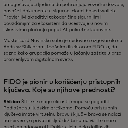
omogućavajući ljudima da pohranjuju vozačke dozvole,
pasoše i dokumente u sigurne, cloud-based wallete.
Provjerljivi akreditivi također čine sigurnijim i
pouzdanijim za ekosistem da učestvuje u novim
iskustvima plaćanja poput AI-pokretne kupovine.
Mastercard Novinska soba je nedavno razgovarala sa
Andrew Shikiarom, izvršnim direktorom FIDO-a, da
sazna kako grupacija pomaže u jačanju zaštite u brzo
promenljivom digitalnom svetu.
FIDO je pionir u korišćenju pristupnih
ključeva. Koje su njihove prednosti?
Shikiar:
Šifre se mogu ukrasti; mogu se pogoditi.
Podložne su ljudskim greškama. Pomoću pristupnih
ključeva imate virtuelnu bravu i ključ – brava se nalazi
na serveru, a privatni ključ držite samo vi. I to mora
precizno odgovarati. Dakle, cijela ideja daljinskih