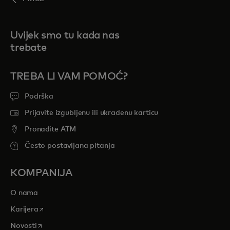
Uvijek smo tu kada nas
trebate
TREBA LI VAM POMOĆ?
Podrška
Prijavite izgubljenu ili ukradenu karticu
Pronađite ATM
Često postavljana pitanja
KOMPANIJA
O nama
opens in a new tab
Karijera
opens in a new tab
Novosti