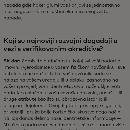
napada gdje haker glumi vas i prijavi se jednostavno
nije moguća — što u suštini eliminira ovaj vektor
napada.
Koji su najnoviji razvojni događaji u
vezi s verifikovanim akreditive?
Shikiar:
Zamislite budućnost u kojoj svi vaši podaci o
imovini i vjerodajnice u vašem fizičkom novčaniku, i sve
ostalo što ne može stati u vaš novčanik, sada se
nalaze na vašem uređaju ili u oblaku, zasnovano na
vašem provjerljivom identitetu. Ovo može uključivati
podatke o plaćanju, vašu vozačku dozvolu, pasoš — ili
druge atribute kao što su obrazovna istorija ili
programi lojalnosti. Ovaj digitalni pristup je sigurniji,
privatniji i pruža bolje korisničko iskustvo nego način
na koji danas delimo naše identitetske informacije —
što često podrazumeva davanje trećim stranama više