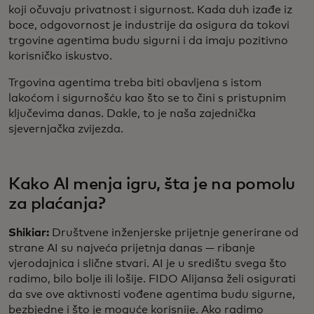
koji očuvaju privatnost i sigurnost. Kada duh izađe iz
boce, odgovornost je industrije da osigura da tokovi
trgovine agentima budu sigurni i da imaju pozitivno
korisničko iskustvo.
Trgovina agentima treba biti obavljena s istom
lakoćom i sigurnošću kao što se to čini s pristupnim
ključevima danas. Dakle, to je naša zajednička
sjevernjačka zvijezda.
Kako AI menja igru, šta je na pomolu
za plaćanja?
Shikiar:
Društvene inženjerske prijetnje generirane od
strane AI su najveća prijetnja danas — ribanje
vjerodajnica i slične stvari. AI je u središtu svega što
radimo, bilo bolje ili lošije. FIDO Alijansa želi osigurati
da sve ove aktivnosti vođene agentima budu sigurne,
bezbjedne i što je moguće korisnije. Ako radimo