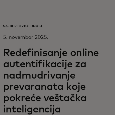
Za vas
Za biznis
SAJBER BEZBJEDNOST
5. novembar 2025.
Za svijet
Redefinisanje online
Za inovatore
autentifikacije za
nadmudrivanje
Novosti i trendovi
prevaranata koje
pokreće veštačka
inteligencija