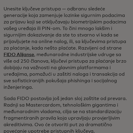
Unesite ključeve pristupa — odbranu sledeće
generacije koja zamenjuje lozinke sigurnim podacima
za prijavu koji se otključavaju biometrijskim podacima
vašeg uređaja ili PIN-om. To čini mnogo lakšim i
sigurnijim dokazivanje da ste to stvarno vi kada se
prijavljujete na online nalog, ili, sa ključevima pristupa
za plaćanje, kada nešto plaćate. Razvijeni od strane
FIDO Alijanse
, međunarodne industrijske udruge sa
više od 250 članova, ključevi pristupa za plaćanje brzo
dobijaju na važnosti na glavnim platformama i
uređajima, pomažući u zaštiti naloga i transakcija od
sve sofisticiranijih pokušaja phishinga i socijalnog
inženjeringa.
Sada FIDO postavlja još jedan sloj zaštite od prevara.
Radnji sa Mastercardom, tehnološkim gigantima i
međunarodnim vladama, cilja se na standardizaciju
fragmentiranih pravila koja upravljaju provjerljivim
akreditivima. Ovo će otvoriti put za dramatično
povećanje upotrebe pristupnih ključeva,