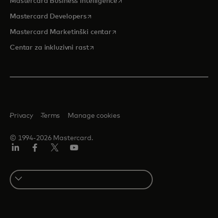
opens in a new tab
Mastercard Business Intelligence
opens in a new tab
Mastercard Developers
opens in a new tab
Mastercard Marketinški centar
opens in a new tab
Centar za inkluzivni rast
Privacy
Terms
Manage cookies
© 1994-2026 Mastercard.
LinkedIn
Facebook
Twitter/X
Youtube
Select
a
country