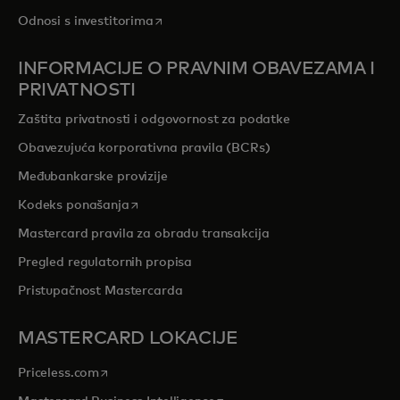
opens in a new tab
Odnosi s investitorima
INFORMACIJE O PRAVNIM OBAVEZAMA I
PRIVATNOSTI
Zaštita privatnosti i odgovornost za podatke
Obavezujuća korporativna pravila (BCRs)
Međubankarske provizije
opens in a new tab
Kodeks ponašanja
Mastercard pravila za obradu transakcija
Pregled regulatornih propisa
Pristupačnost Mastercarda
MASTERCARD LOKACIJE
opens in a new tab
Priceless.com