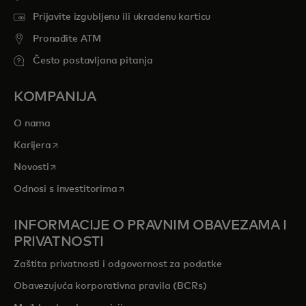
Prijavite izgubljenu ili ukradenu karticu
Pronađite ATM
Često postavljana pitanja
KOMPANIJA
O nama
opens in a new tab
Karijera
opens in a new tab
Novosti
opens in a new tab
Odnosi s investitorima
INFORMACIJE O PRAVNIM OBAVEZAMA I
PRIVATNOSTI
Zaštita privatnosti i odgovornost za podatke
Obavezujuća korporativna pravila (BCRs)