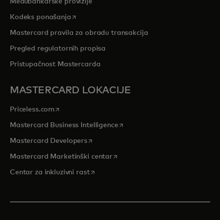
Međubankarske provizije
opens in a new tab
Kodeks ponašanja
Mastercard pravila za obradu transakcija
Pregled regulatornih propisa
Pristupačnost Mastercarda
MASTERCARD LOKACIJE
opens in a new tab
Priceless.com
opens in a new tab
Mastercard Business Intelligence
opens in a new tab
Mastercard Developers
opens in a new tab
Mastercard Marketinški centar
opens in a new tab
Centar za inkluzivni rast