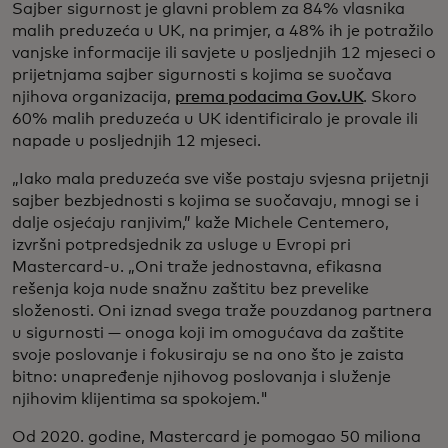
Sajber sigurnost je glavni problem za 84% vlasnika
malih preduzeća u UK, na primjer, a 48% ih je potražilo
vanjske informacije ili savjete u posljednjih 12 mjeseci o
prijetnjama sajber sigurnosti s kojima se suočava
njihova organizacija,
prema podacima Gov.UK
. Skoro
60% malih preduzeća u UK identificiralo je provale ili
napade u posljednjih 12 mjeseci.
„Iako mala preduzeća sve više postaju svjesna prijetnji
sajber bezbjednosti s kojima se suočavaju, mnogi se i
dalje osjećaju ranjivim,” kaže Michele Centemero,
izvršni potpredsjednik za usluge u Evropi pri
Mastercard-u. „Oni traže jednostavna, efikasna
rešenja koja nude snažnu zaštitu bez prevelike
složenosti. Oni iznad svega traže pouzdanog partnera
u sigurnosti — onoga koji im omogućava da zaštite
svoje poslovanje i fokusiraju se na ono što je zaista
bitno: unapređenje njihovog poslovanja i služenje
njihovim klijentima sa spokojem."
Od 2020. godine, Mastercard je pomogao 50 miliona