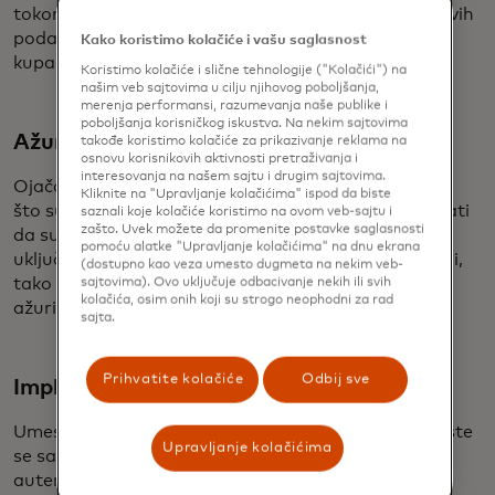
tokom praznične sezone i dalje, putem zaštite njihovih
podataka i, što je najvažnije, podataka njihovih
Kako koristimo kolačiće i vašu saglasnost
kupaca.
Koristimo kolačiće i slične tehnologije ("Kolačići") na
našim veb sajtovima u cilju njihovog poboljšanja,
merenja performansi, razumevanja naše publike i
poboljšanja korisničkog iskustva. Na nekim sajtovima
Ažurirajte svoje uređaje
takođe koristimo kolačiće za prikazivanje reklama na
osnovu korisnikovih aktivnosti pretraživanja i
interesovanja na našem sajtu i drugim sajtovima.
Ojačajte svoju digitalnu imunost protiv prijetnji kao
Kliknite na "Upravljanje kolačićima" ispod da biste
što su virusi i špijunski softveri time što ćete osigurati
saznali koje kolačiće koristimo na ovom veb-sajtu i
zašto. Uvek možete da promenite postavke saglasnosti
da su vaši sistemi ažurni. Ažuriranja softvera često
pomoću alatke "Upravljanje kolačićima" na dnu ekrana
uključuju zaštite protiv najnovijih sigurnosnih pretnji,
(dostupno kao veza umesto dugmeta na nekim veb-
tako da podesite svoje uređaje na automatsko
sajtovima). Ovo uključuje odbacivanje nekih ili svih
kolačića, osim onih koji su strogo neophodni za rad
ažuriranje kako biste ostali sigurni.
sajta.
Prihvatite kolačiće
Odbij sve
Implementirajte jak lozinku
Umesto jednostavnih lozinki, koristite fraze kojih biste
Upravljanje kolačićima
se samo vi setili. Implementirajte višefaktorsku
autentifikaciju, kao što su šifre, biometrijska