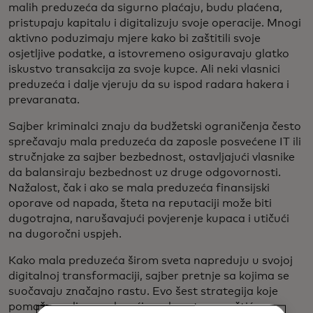
malih preduzeća da sigurno plaćaju, budu plaćena,
pristupaju kapitalu i digitalizuju svoje operacije. Mnogi
aktivno poduzimaju mjere kako bi zaštitili svoje
osjetljive podatke, a istovremeno osiguravaju glatko
iskustvo transakcija za svoje kupce. Ali neki vlasnici
preduzeća i dalje vjeruju da su ispod radara hakera i
prevaranata.
Sajber kriminalci znaju da budžetski ograničenja često
sprečavaju mala preduzeća da zaposle posvećene IT ili
stručnjake za sajber bezbednost, ostavljajući vlasnike
da balansiraju bezbednost uz druge odgovornosti.
Nažalost, čak i ako se mala preduzeća finansijski
oporave od napada, šteta na reputaciji može biti
dugotrajna, narušavajući povjerenje kupaca i utičući
na dugoročni uspjeh.
Kako mala preduzeća širom sveta napreduju u svojoj
digitalnoj transformaciji, sajber pretnje sa kojima se
suočavaju značajno rastu. Evo šest strategija koje
pomažu malim preduzećima da ostanu zaštićena