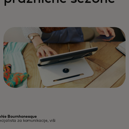
phie Bournhonesque
cijalista za komunikacije, viši