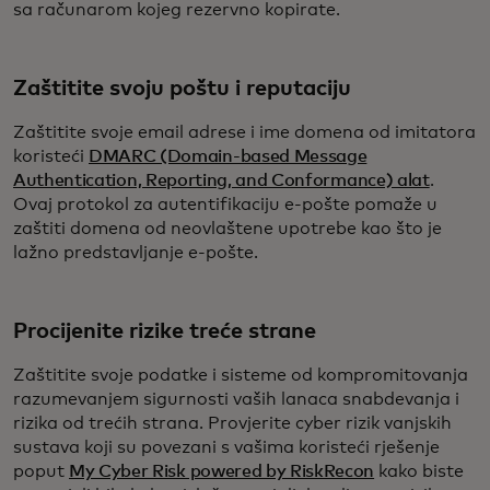
sa računarom kojeg rezervno kopirate.
Zaštitite svoju poštu i reputaciju
Zaštitite svoje email adrese i ime domena od imitatora
koristeći
DMARC (Domain-based Message
Authentication, Reporting, and Conformance) alat
.
Ovaj protokol za autentifikaciju e-pošte pomaže u
zaštiti domena od neovlaštene upotrebe kao što je
lažno predstavljanje e-pošte.
Procijenite rizike treće strane
Zaštitite svoje podatke i sisteme od kompromitovanja
razumevanjem sigurnosti vaših lanaca snabdevanja i
rizika od trećih strana. Provjerite cyber rizik vanjskih
sustava koji su povezani s vašima koristeći rješenje
poput
My Cyber Risk powered by RiskRecon
kako biste