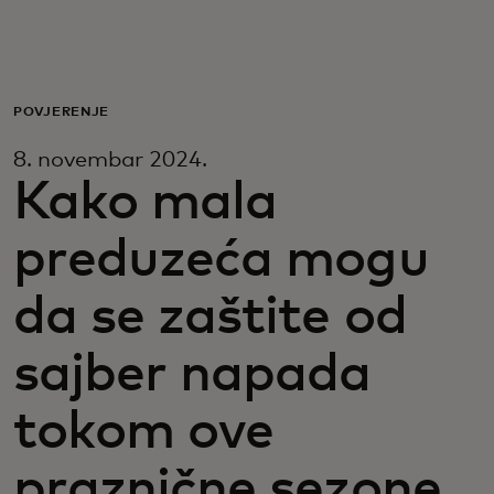
Za vas
Za biznis
POVJERENJE
8. novembar 2024.
Za svijet
Kako mala
preduzeća mogu
Za inovatore
da se zaštite od
Novosti i trendovi
sajber napada
tokom ove
praznične sezone