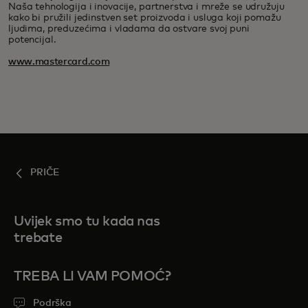
Naša tehnologija i inovacije, partnerstva i mreže se udružuju
kako bi pružili jedinstven set proizvoda i usluga koji pomažu
ljudima, preduzećima i vladama da ostvare svoj puni
potencijal.
www.mastercard.com
PRIČE
Uvijek smo tu kada nas
trebate
TREBA LI VAM POMOĆ?
Podrška