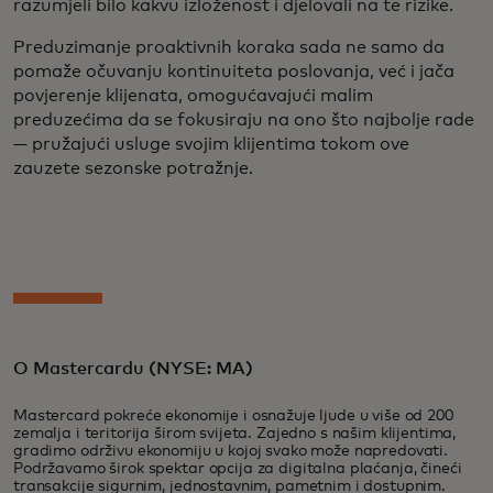
razumjeli bilo kakvu izloženost i djelovali na te rizike.
Preduzimanje proaktivnih koraka sada ne samo da
pomaže očuvanju kontinuiteta poslovanja, već i jača
povjerenje klijenata, omogućavajući malim
preduzećima da se fokusiraju na ono što najbolje rade
— pružajući usluge svojim klijentima tokom ove
zauzete sezonske potražnje.
O Mastercardu (NYSE: MA)
Mastercard pokreće ekonomije i osnažuje ljude u više od 200
zemalja i teritorija širom svijeta. Zajedno s našim klijentima,
gradimo održivu ekonomiju u kojoj svako može napredovati.
Podržavamo širok spektar opcija za digitalna plaćanja, čineći
transakcije sigurnim, jednostavnim, pametnim i dostupnim.