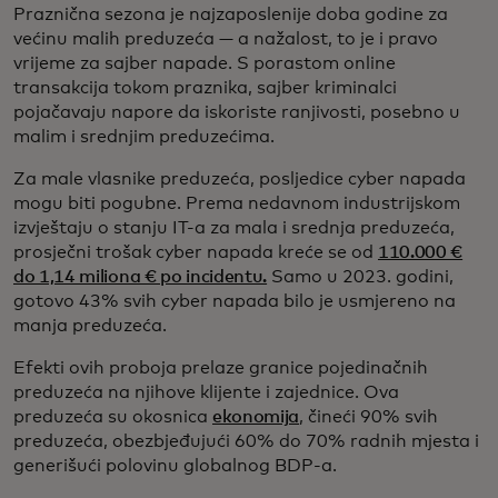
Praznična sezona je najzaposlenije doba godine za
većinu malih preduzeća — a nažalost, to je i pravo
vrijeme za sajber napade. S porastom online
transakcija tokom praznika, sajber kriminalci
pojačavaju napore da iskoriste ranjivosti, posebno u
malim i srednjim preduzećima.
Za male vlasnike preduzeća, posljedice cyber napada
mogu biti pogubne. Prema nedavnom industrijskom
izvještaju o stanju IT-a za mala i srednja preduzeća,
prosječni trošak cyber napada kreće se od
110.000 €
do 1,14 miliona € po incidentu.
Samo u 2023. godini,
gotovo 43% svih cyber napada bilo je usmjereno na
manja preduzeća.
Efekti ovih proboja prelaze granice pojedinačnih
preduzeća na njihove klijente i zajednice. Ova
preduzeća su okosnica
ekonomija
, čineći 90% svih
preduzeća, obezbjeđujući 60% do 70% radnih mjesta i
generišući polovinu globalnog BDP-a.