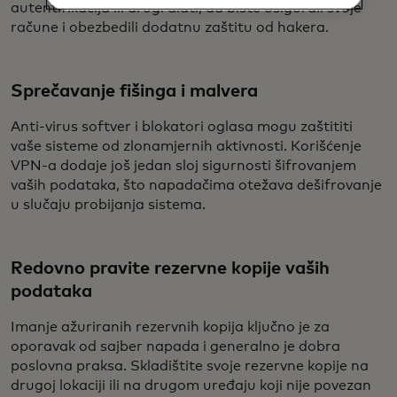
autentifikacija ili drugi alati, da biste osigurali svoje
račune i obezbedili dodatnu zaštitu od hakera.
Sprečavanje fišinga i malvera
Anti-virus softver i blokatori oglasa mogu zaštititi
vaše sisteme od zlonamjernih aktivnosti. Korišćenje
VPN-a dodaje još jedan sloj sigurnosti šifrovanjem
vaših podataka, što napadačima otežava dešifrovanje
u slučaju probijanja sistema.
Redovno pravite rezervne kopije vaših
podataka
Imanje ažuriranih rezervnih kopija ključno je za
oporavak od sajber napada i generalno je dobra
poslovna praksa. Skladištite svoje rezervne kopije na
drugoj lokaciji ili na drugom uređaju koji nije povezan