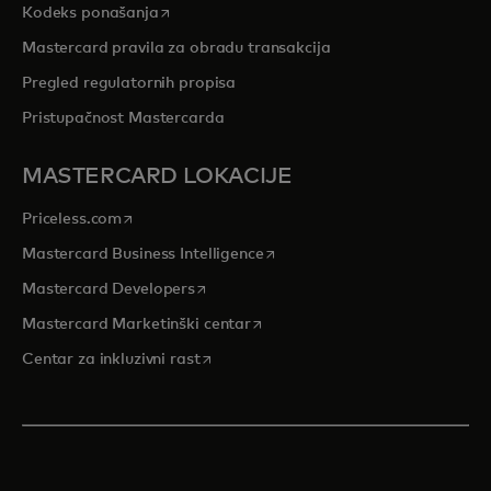
opens in a new tab
Kodeks ponašanja
Mastercard pravila za obradu transakcija
Pregled regulatornih propisa
Pristupačnost Mastercarda
MASTERCARD LOKACIJE
opens in a new tab
Priceless.com
opens in a new tab
Mastercard Business Intelligence
opens in a new tab
Mastercard Developers
opens in a new tab
Mastercard Marketinški centar
opens in a new tab
Centar za inkluzivni rast