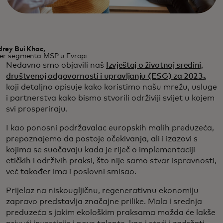
rey Bui Khac,
er segmenta MSP u Evropi
Nedavno smo objavili naš
Izvještaj o životnoj sredini,
društvenoj odgovornosti i upravljanju (ESG) za 2023.
,
koji detaljno opisuje kako koristimo našu mrežu, usluge
i partnerstva kako bismo stvorili održiviji svijet u kojem
svi prosperiraju.
I kao ponosni podržavalac europskih malih preduzeća,
prepoznajemo da postoje očekivanja, ali i izazovi s
kojima se suočavaju kada je riječ o implementaciji
etičkih i održivih praksi, što nije samo stvar ispravnosti,
već također ima i poslovni smisao.
Prijelaz na niskougljičnu, regenerativnu ekonomiju
zapravo predstavlja značajne prilike. Mala i srednja
preduzeća s jakim ekološkim praksama možda će lakše