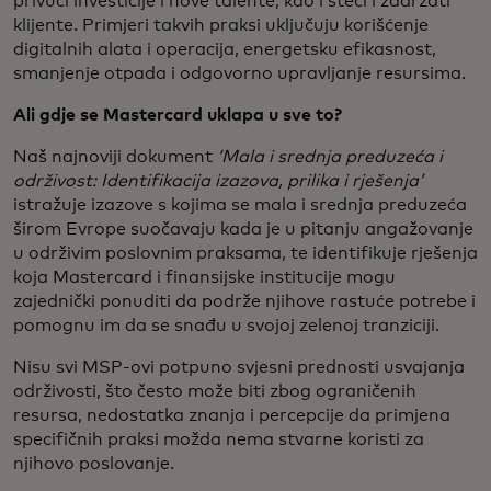
privući investicije i nove talente, kao i steći i zadržati
klijente. Primjeri takvih praksi uključuju korišćenje
digitalnih alata i operacija, energetsku efikasnost,
smanjenje otpada i odgovorno upravljanje resursima.
Ali gdje se Mastercard uklapa u sve to?
Naš najnoviji dokument
‘Mala i srednja preduzeća i
održivost: Identifikacija izazova, prilika i rješenja’
istražuje izazove s kojima se mala i srednja preduzeća
širom Evrope suočavaju kada je u pitanju angažovanje
u održivim poslovnim praksama, te identifikuje rješenja
koja Mastercard i finansijske institucije mogu
zajednički ponuditi da podrže njihove rastuće potrebe i
pomognu im da se snađu u svojoj zelenoj tranziciji.
Nisu svi MSP-ovi potpuno svjesni prednosti usvajanja
održivosti, što često može biti zbog ograničenih
resursa, nedostatka znanja i percepcije da primjena
specifičnih praksi možda nema stvarne koristi za
njihovo poslovanje.