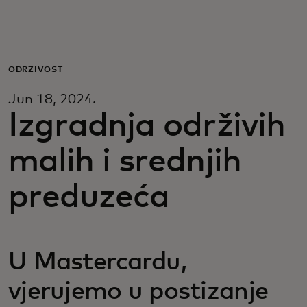
Za vas
Za biznis
ODRŽIVOST
Jun 18, 2024.
Za svijet
Izgradnja održivih
malih i srednjih
Za inovatore
preduzeća
Novosti i trendovi
U Mastercardu,
vjerujemo u postizanje