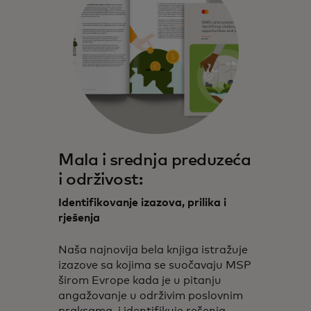
Mala i srednja preduzeća
i održivost:
Identifikovanje izazova, prilika i
rješenja
Naša najnovija bela knjiga istražuje
izazove sa kojima se suočavaju MSP
širom Evrope kada je u pitanju
angažovanje u održivim poslovnim
praksama, i identifikuje rešenja.