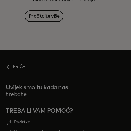
Pročitajte više
PRIČE
Uvijek smo tu kada nas
trebate
TREBA LI VAM POMOĆ?
Podrška