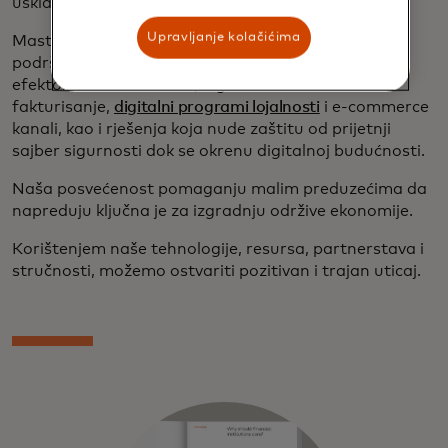
usklađivanjem FIs-a s velikim portfeljima MSP-a.
Upravljanje kolačićima
Mastercard također nudi niz
digitalnih alata
za
podršku MSP-ovima da smanje emisije gasova sa
efektom staklene bašte; digitalno
fakturisanje,
digitalni programi lojalnosti
i e-commerce
kanali, kao i rješenja koja nude zaštitu od prijetnji
sajber sigurnosti dok se okrenu digitalnoj budućnosti.
Naša posvećenost pomaganju malim preduzećima da
napreduju ključna je za izgradnju održive ekonomije.
Korištenjem naše tehnologije, resursa, partnerstava i
stručnosti, možemo ostvariti pozitivan i trajan uticaj.