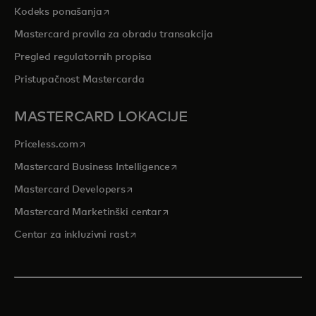
opens in a new tab
Kodeks ponašanja
Mastercard pravila za obradu transakcija
Pregled regulatornih propisa
Pristupačnost Mastercarda
MASTERCARD LOKACIJE
opens in a new tab
Priceless.com
opens in a new tab
Mastercard Business Intelligence
opens in a new tab
Mastercard Developers
opens in a new tab
Mastercard Marketinški centar
opens in a new tab
Centar za inkluzivni rast