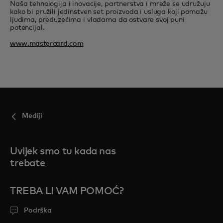
Naša tehnologija i inovacije, partnerstva i mreže se udružuju
kako bi pružili jedinstven set proizvoda i usluga koji pomažu
ljudima, preduzećima i vladama da ostvare svoj puni
potencijal.
www.mastercard.com
Mediji
Uvijek smo tu kada nas
trebate
TREBA LI VAM POMOĆ?
Podrška