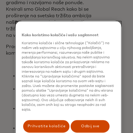
gradimo i razvijamo naše ponude.
Kreirali smo Global Reach kako bi se
proširenje na svetska tržišta ambicija
naših partnera, pojednostavilo njihovo
tržišno kretanje i služilo njihovim kupcima
na većem broju tržišta u svetu."
Kako koristimo kolačiće i vašu saglasnost
Koristimo kolačiće i slične tehnologije ("Kolačići") na
Program Global Reach Partner
našim veb sajtovima u cilju njihovog poboljšanja,
kompanije Mastercard uključuje:
merenja performansi, razumevanja naše publike i
poboljšanja korisničkog iskustva. Na nekim sajtovima
takođe koristimo kolačiće za prikazivanje reklama na
osnovu korisnikovih aktivnosti pretraživanja i
interesovanja na našem sajtu i drugim sajtovima.
Brzina izlaska na tržište: Ubrzavanje
Kliknite na "Upravljanje kolačićima" ispod da biste
saznali koje kolačiće koristimo na ovom veb-sajtu i
ulaska na međunarodna tržišta.
zašto. Uvek možete da promenite postavke saglasnosti
Pojednostavljeni procesi: Uklanjanje
pomoću alatke "Upravljanje kolačićima" na dnu ekrana
barijera i pružanje veće
(dostupno kao veza umesto dugmeta na nekim veb-
sajtovima). Ovo uključuje odbacivanje nekih ili svih
fleksibilnosti.
kolačića, osim onih koji su strogo neophodni za rad
Prilagođena metoda: Prilagođeno
sajta.
jedinstvenim potrebama svakog
kupca.
Prihvatite kolačiće
Odbij sve
Efikasnost: pojednostavljivanje i