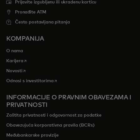
Prijavite izgubljenu ili ukradenu karticu
Pronađite ATM
Često postavljana pitanja
KOMPANIJA
O nama
opens in a new tab
Karijera
opens in a new tab
Novosti
opens in a new tab
Odnosi s investitorima
INFORMACIJE O PRAVNIM OBAVEZAMA I
PRIVATNOSTI
Zaštita privatnosti i odgovornost za podatke
Obavezujuća korporativna pravila (BCRs)
Međubankarske provizije