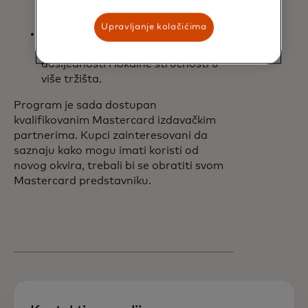
pomoć u upravljanju operativnim
troškovima.​
Upravljanje kolačićima
Posvećeni globalni tim za
omogućavanje: Pružanje
dosljednosti i lokalne stručnosti u
više tržišta.
Program je sada dostupan
kvalifikovanim Mastercard izdavačkim
partnerima. Kupci zainteresovani da
saznaju kako mogu imati koristi od
novog okvira, trebali bi se obratiti svom
Mastercard predstavniku.