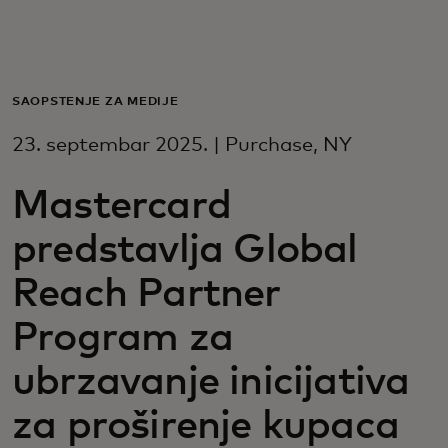
Za vas
Za biznis
SAOPŠTENJE ZA MEDIJE
23. septembar 2025. | Purchase, NY
Za svijet
Mastercard
Za inovatore
predstavlja Global
Reach Partner
Novosti i trendovi
Program za
ubrzavanje inicijativa
za proširenje kupaca