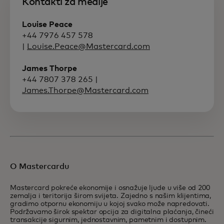
Kontakti za medije
Louise Peace
+44 7976 457 578
|
Louise.Peace@Mastercard.com
James Thorpe
+44 7807 378 265 |
James.Thorpe@Mastercard.com
O Mastercardu
Mastercard pokreće ekonomije i osnažuje ljude u više od 200
zemalja i teritorija širom svijeta. Zajedno s našim klijentima,
gradimo otpornu ekonomiju u kojoj svako može napredovati.
Podržavamo širok spektar opcija za digitalna plaćanja, čineći
transakcije sigurnim, jednostavnim, pametnim i dostupnim.