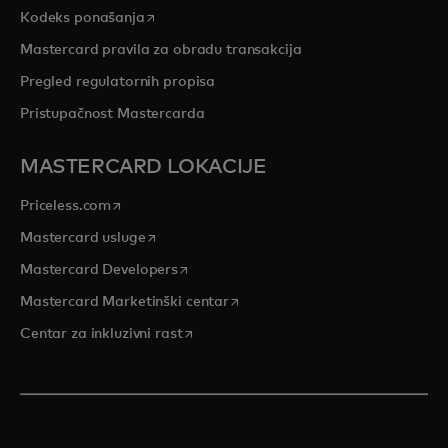
opens in a new tab
Kodeks ponašanja
Mastercard pravila za obradu transakcija
Pregled regulatornih propisa
Pristupačnost Mastercarda
MASTERCARD LOKACIJE
opens in a new tab
Priceless.com
opens in a new tab
Mastercard usluge
opens in a new tab
Mastercard Developers
opens in a new tab
Mastercard Marketinški centar
opens in a new tab
Centar za inkluzivni rast