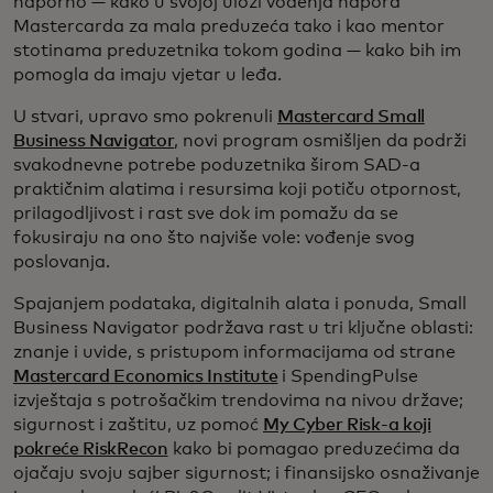
naporno — kako u svojoj ulozi vođenja napora
Mastercarda za mala preduzeća tako i kao mentor
stotinama preduzetnika tokom godina — kako bih im
pomogla da imaju vjetar u leđa.
U stvari, upravo smo pokrenuli
Mastercard Small
Business Navigator
, novi program osmišljen da podrži
svakodnevne potrebe poduzetnika širom SAD-a
praktičnim alatima i resursima koji potiču otpornost,
prilagodljivost i rast sve dok im pomažu da se
fokusiraju na ono što najviše vole: vođenje svog
poslovanja.
Spajanjem podataka, digitalnih alata i ponuda, Small
Business Navigator podržava rast u tri ključne oblasti:
znanje i uvide, s pristupom informacijama od strane
Mastercard Economics Institute
i SpendingPulse
izvještaja s potrošačkim trendovima na nivou države;
sigurnost i zaštitu, uz pomoć
My Cyber Risk-a koji
pokreće RiskRecon
kako bi pomagao preduzećima da
ojačaju svoju sajber sigurnost; i finansijsko osnaživanje