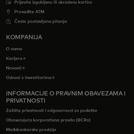
Prijavite izgubljenu ili ukradenu karticu
Pronađite ATM
Često postavljana pitanja
KOMPANIJA
O nama
opens in a new tab
Karijera
opens in a new tab
Novosti
opens in a new tab
Odnosi s investitorima
INFORMACIJE O PRAVNIM OBAVEZAMA I
PRIVATNOSTI
Zaštita privatnosti i odgovornost za podatke
Obavezujuća korporativna pravila (BCRs)
Međubankarske provizije