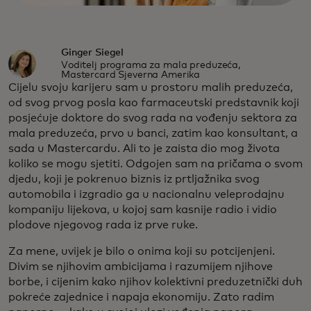
Ginger Siegel
Voditelj programa za mala preduzeća,
Mastercard Sjeverna Amerika
Cijelu svoju karijeru sam u prostoru malih preduzeća,
od svog prvog posla kao farmaceutski predstavnik koji
posjećuje doktore do svog rada na vođenju sektora za
mala preduzeća, prvo u banci, zatim kao konsultant, a
sada u Mastercardu. Ali to je zaista dio mog života
koliko se mogu sjetiti. Odgojen sam na pričama o svom
djedu, koji je pokrenuo biznis iz prtljažnika svog
automobila i izgradio ga u nacionalnu veleprodajnu
kompaniju lijekova, u kojoj sam kasnije radio i vidio
plodove njegovog rada iz prve ruke.
Za mene, uvijek je bilo o onima koji su potcijenjeni.
Divim se njihovim ambicijama i razumijem njihove
borbe, i cijenim kako njihov kolektivni preduzetnički duh
pokreće zajednice i napaja ekonomiju. Zato radim