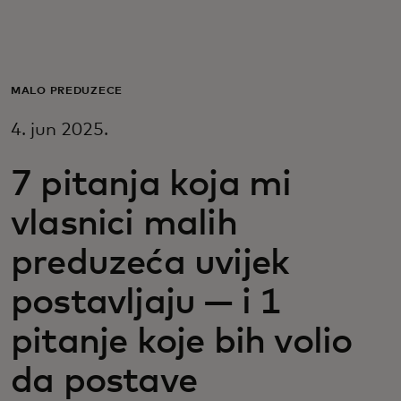
Za vas
Za biznis
MALO PREDUZEĆE
4. jun 2025.
Za svijet
7 pitanja koja mi
Za inovatore
vlasnici malih
preduzeća uvijek
Novosti i trendovi
postavljaju — i 1
pitanje koje bih volio
da postave