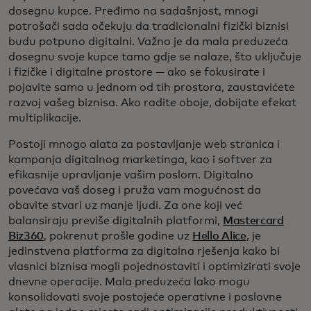
dosegnu kupce. Pređimo na sadašnjost, mnogi
potrošači sada očekuju da tradicionalni fizički biznisi
budu potpuno digitalni. Važno je da mala preduzeća
dosegnu svoje kupce tamo gdje se nalaze, što uključuje
i fizičke i digitalne prostore — ako se fokusirate i
pojavite samo u jednom od tih prostora, zaustavićete
razvoj vašeg biznisa. Ako radite oboje, dobijate efekat
multiplikacije.
Postoji mnogo alata za postavljanje web stranica i
kampanja digitalnog marketinga, kao i softver za
efikasnije upravljanje vašim poslom. Digitalno
povećava vaš doseg i pruža vam mogućnost da
obavite stvari uz manje ljudi. Za one koji već
balansiraju previše digitalnih platformi,
Mastercard
Biz360
, pokrenut prošle godine uz
Hello Alice
, je
jedinstvena platforma za digitalna rješenja kako bi
vlasnici biznisa mogli pojednostaviti i optimizirati svoje
dnevne operacije. Mala preduzeća lako mogu
konsolidovati svoje postojeće operativne i poslovne