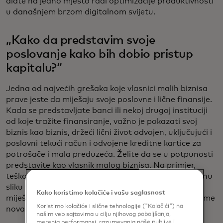
alate na jedno mjesto radi optimizacije produktivnosti
u današnjem brzom digitalnom svijetu.
„Kako da predstavim svoje
poslovanje kako bih dobio pristup
kapitalu?“
Jedna od najvećih grešaka koje vlasnici malih biznisa
prave jeste da miješaju svoje poslovne i lične finansije.
Kada se predstavljate banci ili nekoj drugoj instituciji
od koje tražite finansiranje, važno je pokazati svoj
biznis kao biznis, držeći lični život odvojen, uključujući i
poslovni tekući račun i odvojene kreditne kartice za
potrošače i mala preduzeća. Želite da se u potpunosti
predstavite kao vlasnik malog biznisa. Na primjer,
teško je bankama i drugim entitetima da dobiju tačnu
sliku vaših finansija i kreditne sposobnosti ako
Kako koristimo kolačiće i vašu saglasnost
miješate svoj novac. Ne otežavajte im da vam pozajme
Koristimo kolačiće i slične tehnologije ("Kolačići") na
novac!
našim veb sajtovima u cilju njihovog poboljšanja,
merenja performansi, razumevanja naše publike i