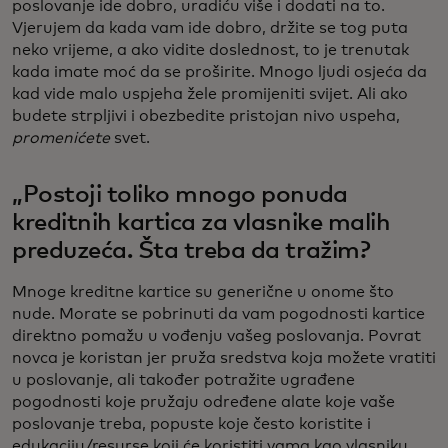
poslovanje ide dobro, uradiću više i dodati na to.
Vjerujem da kada vam ide dobro, držite se tog puta
neko vrijeme, a ako vidite doslednost, to je trenutak
kada imate moć da se proširite. Mnogo ljudi osjeća da
kad vide malo uspjeha žele promijeniti svijet. Ali ako
budete strpljivi i obezbedite pristojan nivo uspeha,
promenićete
svet.
„Postoji toliko mnogo ponuda
kreditnih kartica za vlasnike malih
preduzeća. Šta treba da tražim?
Mnoge kreditne kartice su generične u onome što
nude. Morate se pobrinuti da vam pogodnosti kartice
direktno pomažu u vođenju vašeg poslovanja. Povrat
novca je koristan jer pruža sredstva koja možete vratiti
u poslovanje, ali također potražite ugrađene
pogodnosti koje pružaju određene alate koje vaše
poslovanje treba, popuste koje često koristite i
edukaciju/resurse koji će koristiti vama kao vlasniku