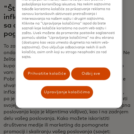
poboljšanja korisničkog iskustva. Na nekim sajtovima
"Šta radimo da upravljamo tokom
takođe koristimo kolačiće za prikazivanje reklama na
osnovu korisnikovih aktivnosti pretraživanja i
inflacije? Teško mi je da se takmičim
interesovanja na našem sajtu i drugim sajtovima.
Kliknite na "Upravljanje kolačićima" ispod da biste
sa drugim poslovima i različitim
saznali koje kolačiće koristimo na ovom veb-sajtu i
pogodnostima koje oni pružaju.”
zašto. Uvek možete da promenite postavke saglasnosti
pomoću alatke "Upravljanje kolačićima" na dnu ekrana
(dostupno kao veza umesto dugmeta na nekim veb-
To zavisi od vašeg poslovanja. Ako držite inventar,
sajtovima). Ovo uključuje odbacivanje nekih ili svih
onda je očigledno da je upravljanje zalihama važno. Ne
kolačića, osim onih koji su strogo neophodni za rad
sajta.
želite da sjedite na inventaru, što košta novac. Na
kupovinu ne trošite više novca nego što morate, ako
vam stvari skupe stoje u zadnjem delu prostorije.
Prihvatite kolačiće
Odbij sve
Pobrinite se da dobro razumete tok novca kako biste
shvatili novac koji dolazi i koji odlazi. S obzirom na
inflaciju, vrlo često više novca odlazi nego što dolazi,
Upravljanje kolačićima
pa je važno razmišljati o tome kako možete poboljšati
svoje operacije na prednjem delu (poznate i kao strana
poslovanja koja je klijentima vidljiva), kao i na zadnjem
delu vašeg poslovanja. Kako možete iskoristiti
društvene medije ili marketing da pomognete
promociji i skaliranju vašeg poslovanja (savjet: