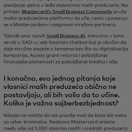
stavljanje vjetra u leđa vlasnicima malih preduzeća. Na
primjer,
Mastercard’s Small Business Community
pruža
malim preduzećima platformu da uče, rastu i povezuju
se s Mastercardom i njegovom mrežom partnera.
Takođe smo razvili
Small Business AI
, trenutno u beta
verziji u SAD-u, veb-bazirani chatbot koji je obučen da
daje stručne savjete o temama kao što su digitalizacija
kompanija, Access grant resursa i poboljšanje
finansijske pismenosti za poboljšanje kredita i više.
I konačno, evo jednog pitanja koje
vlasnici malih preduzeća obično ne
postavljaju, ali bih volio da to učine.
Koliko je važna sajberbezbjednost?
Nikada ne mislite da ste previše mali da biste bili meta
za cyber kriminalce. Nedavna Mastercard anketa
među više od 5.000 vlasnika malih i srednjih preduzeća