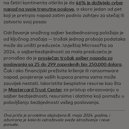
na četiri kontinenta otkrila je da
46% je doživjelo cyber
napad na svoje trenutne poslove
, a skoro jedan od pet
koji je pretrpio napad zatim podnio zahtjev za stečaj ili
zatvorio svoj posao
Održavanje snažnog sajber bezbednosnog položaja je
od ključnog značaja — trošak jednog proboja podataka
može da uništi preduzeće. Izvještaj Microsofta za
2024. o sajberbezbjednosti za mala preduzeća je
pronašao da je
prosječan trošak sajber napada za
poslovanja sa 25 do 299 zaposlenih bio 250.000 dolara
.
Čak i ako financijski preživite kršenje ili ransomware
napad, povjerenje vaših kupaca prema vama može
zauvijek nestati. Iskoristite besplatne resurse kao što
je
Mastercard Trust Center
za pristup obrazovanju o
sajber bezbjednosti, resursima i alatima koji pomažu u
poboljšanju bezbjednosti vašeg poslovanja.
Ova priča je prvobitno objavljena 8. maja 2024. godine, i
ažurirana je kako bi odražavala sveže istraživanje i nove
ponude.