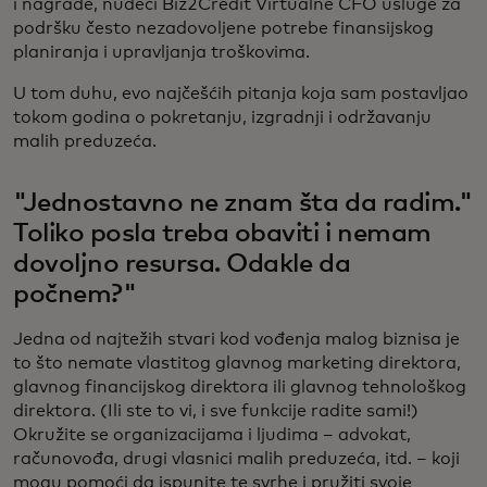
i nagrade, nudeći Biz2Credit Virtualne CFO usluge za
podršku često nezadovoljene potrebe finansijskog
planiranja i upravljanja troškovima.
U tom duhu, evo najčešćih pitanja koja sam postavljao
tokom godina o pokretanju, izgradnji i održavanju
malih preduzeća.
"Jednostavno ne znam šta da radim."
Toliko posla treba obaviti i nemam
dovoljno resursa. Odakle da
počnem?"
Jedna od najtežih stvari kod vođenja malog biznisa je
to što nemate vlastitog glavnog marketing direktora,
glavnog financijskog direktora ili glavnog tehnološkog
direktora. (Ili ste to vi, i sve funkcije radite sami!)
Okružite se organizacijama i ljudima – advokat,
računovođa, drugi vlasnici malih preduzeća, itd. – koji
mogu pomoći da ispunite te svrhe i pružiti svoje