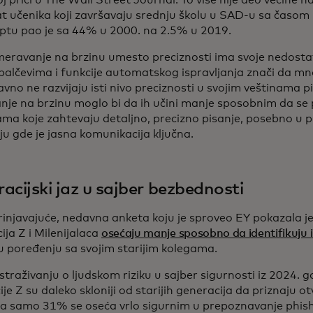
 priči u The Wall Street Journal. To više nije deo većine n
t učenika koji završavaju srednju školu u SAD-u sa časom
iptu pao je sa 44% u 2000. na 2.5% u 2019.
eravanje na brzinu umesto preciznosti ima svoje nedosta
palčevima i funkcije automatskog ispravljanja znači da mno
vno ne razvijaju isti nivo preciznosti u svojim veštinama p
anje na brzinu moglo bi da ih učini manje sposobnim da se
jama koje zahtevaju detaljno, precizno pisanje, posebno u
u gde je jasna komunikacija ključna.
acijski jaz u sajber bezbednosti
rinjavajuće, nedavna anketa koju je sproveo EY pokazala je
ja Z i Milenijalaca
osećaju manje sposobno da identifikuju 
 poređenju sa svojim starijim kolegama.
traživanju o ljudskom riziku u sajber sigurnosti iz 2024. god
je Z su daleko skloniji od starijih generacija da priznaju o
, a samo 31% se oseća vrlo sigurnim u prepoznavanje phis