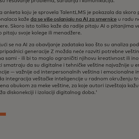
 su rešavanje problema, saradnja i komunikacija.
 anketa koju je sprovela TalentLMS je pokazala da skoro 
onalaca kaže
da se više oslanjaju na AI za smernice
u radu n
e. Skoro isto toliko kaže da radije pitaju AI o pitanjima
 pitaju svoje kolege ili menadžere.
ući se na AI za obavljanje zadataka kao što su analiza pod
 pripadnici generacije Z možda neće razviti potrebne vešti
 sami - ili bi to moglo ograničiti njihovu kreativnost ili ino
ci smatraju da su digitalne i tehničke veštine najvažnije u e
ncije — važnije od interpersonalnih veština i emocionalne i
 da integracija veštačke inteligencije u radnom okruženju 
ena obukom za meke veštine, za koje autori izveštaja kažu
ža diskonekciji i izolaciji digitalnog doba.'