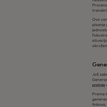
nedavnoj
Procena
transkr
Ovo usm
pisanje 
jednosta
fokusir
situaci
okruženj
Gener
Još zab
Generaci
pretnje
u
Prema Is
generaci
linkova