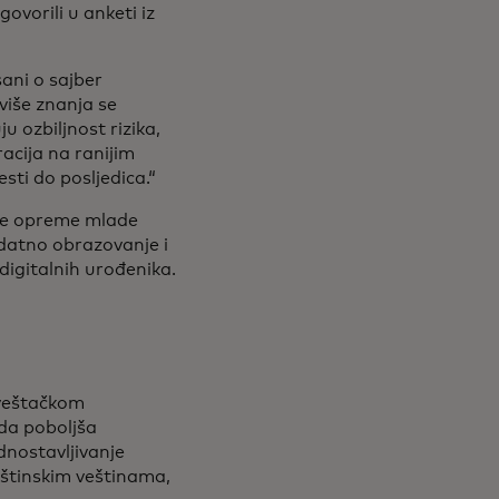
ovorili u anketi iz
sani o sajber
više znanja se
ju ozbiljnost rizika,
acija na ranijim
ti do posljedica.“
lje opreme mlade
datno obrazovanje i
digitalnih urođenika.
 veštačkom
 da poboljša
dnostavljivanje
uštinskim veštinama,