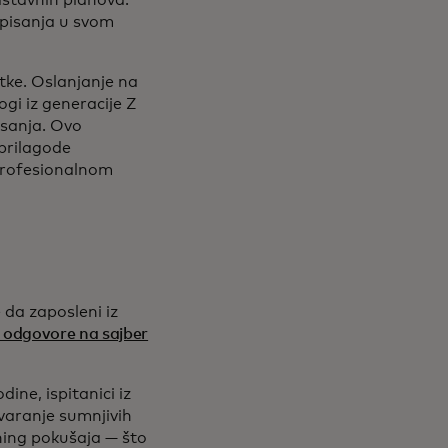
astavnih planova:
 pisanja u svom
tke. Oslanjanje na
gi iz generacije Z
isanja. Ovo
 prilagode
 profesionalnom
 da zaposleni iz
i odgovore na sajber
ine, ispitanici iz
tvaranje sumnjivih
hing pokušaja — što