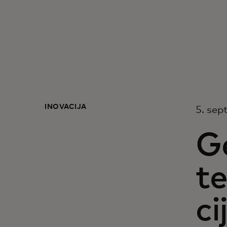
INOVACIJA
5. sep
Ge
te
ci