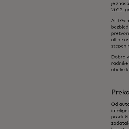
je znača
2022. g
Ali i Ge
bezbjedn
pretvori
ali ne o
stepeni
Dobra v
radnike
obuku k
Preko
Od auto
intelige
produkti
zadataka