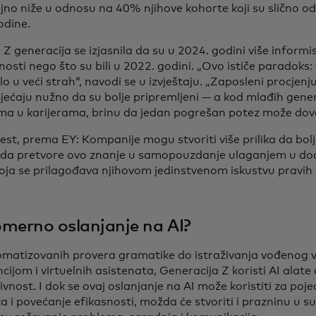
jno niže u odnosu na 40% njihove kohorte koji su slično odg
odine.
n Z generacija se izjasnila da su u 2024. godini više informi
osti nego što su bili u 2022. godini. „Ovo ističe paradoks: 
lo u veći strah“, navodi se u izvještaju. „Zaposleni procjenju
sjećaju nužno da su bolje pripremljeni — a kod mlađih gener
ma u karijerama, brinu da jedan pogrešan potez može doves
est, prema EY: Kompanije mogu stvoriti više prilika da bo
 da pretvore ovo znanje u samopouzdanje ulaganjem u do
oja se prilagođava njihovom jedinstvenom iskustvu pravih 
merno oslanjanje na AI?
matizovanih provera gramatike do istraživanja vođenog
ncijom i virtuelnih asistenata, Generacija Z koristi AI alate
vnost. I dok se ovaj oslanjanje na AI može koristiti za poje
 i povećanje efikasnosti, možda će stvoriti i prazninu u s