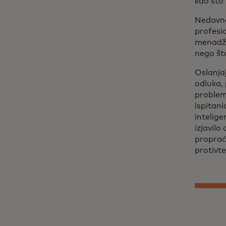
kao što
Nedavna
profesi
menadžer
nego što
Oslanjaj
odluka,
problema
ispitani
intelige
izjavilo
proprać
protivte