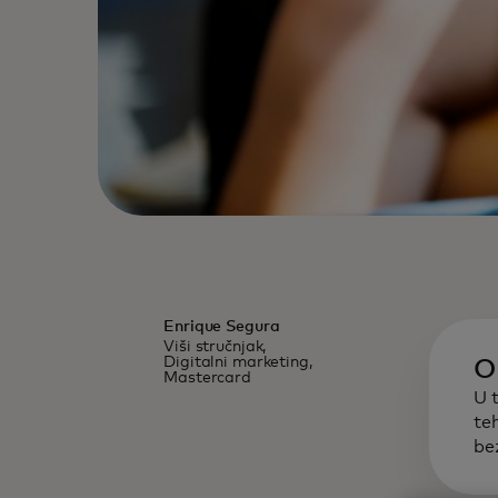
Enrique Segura
Viši stručnjak,
Digitalni marketing,
O
Mastercard
U t
te
be