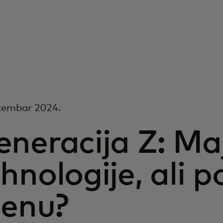
tembar 2024.
neracija Z: Maj
hnologije, ali p
jenu?