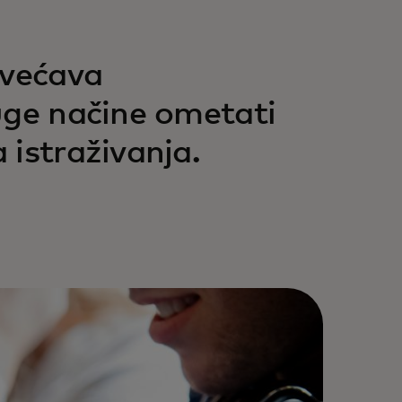
ovećava
uge načine ometati
 istraživanja.