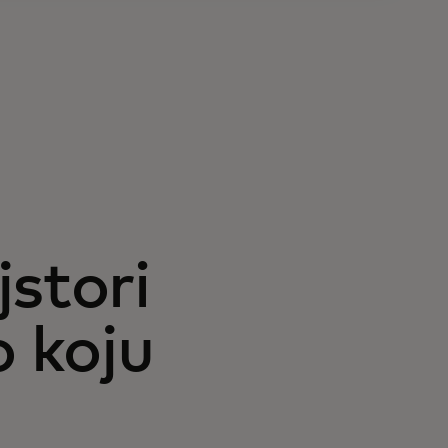
stori
o koju