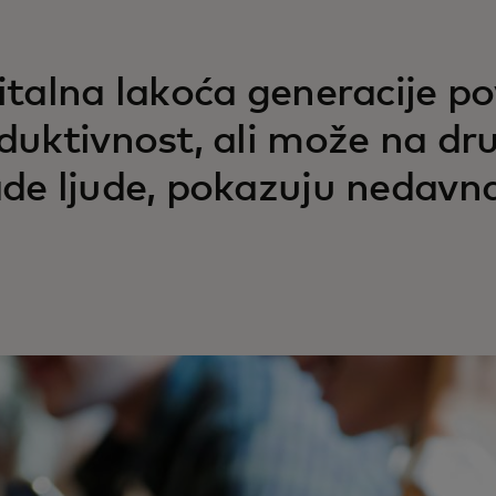
italna lakoća generacije p
duktivnost, ali može na dr
de ljude, pokazuju nedavna