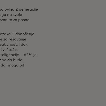
polovina Z generacije
ego na svoje
 vezanim za posao
ataka ili donošenje
ne za rešavanje
vativnost. I dok
ri veštačke
nteligencije — 63% je
treba da bude
 da 'mogu biti