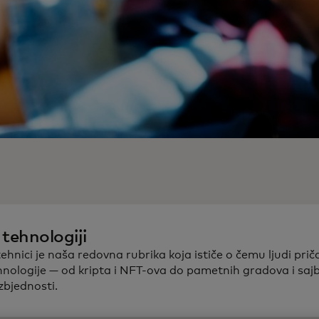
 tehnologiji
ehnici je naša redovna rubrika koja ističe o čemu ljudi priča
hnologije — od kripta i NFT-ova do pametnih gradova i saj
zbjednosti.