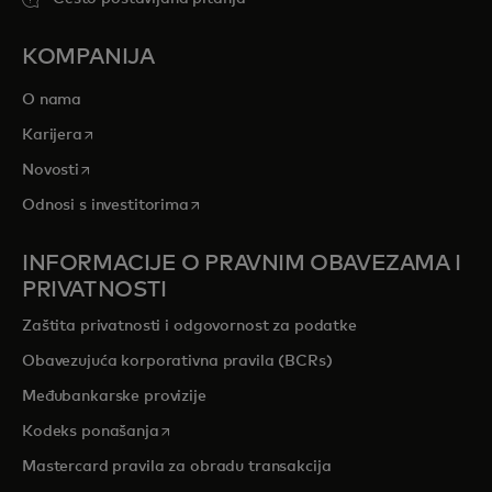
KOMPANIJA
O nama
opens in a new tab
Karijera
opens in a new tab
Novosti
opens in a new tab
Odnosi s investitorima
INFORMACIJE O PRAVNIM OBAVEZAMA I
PRIVATNOSTI
Zaštita privatnosti i odgovornost za podatke
Obavezujuća korporativna pravila (BCRs)
Međubankarske provizije
opens in a new tab
Kodeks ponašanja
Mastercard pravila za obradu transakcija