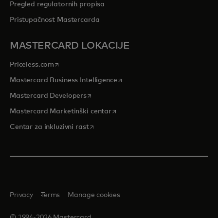
Pregled regulatornih propisa
Pristupačnost Mastercarda
MASTERCARD LOKACIJE
opens in a new tab
Priceless.com
opens in a new tab
Mastercard Business Intelligence
opens in a new tab
Mastercard Developers
opens in a new tab
Mastercard Marketinški centar
opens in a new tab
Centar za inkluzivni rast
Privacy
Terms
Manage cookies
© 1994-2026 Mastercard.