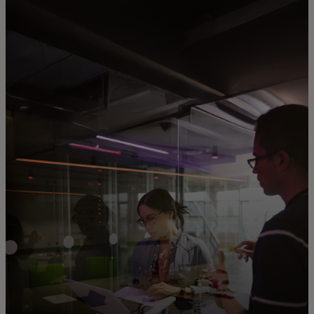
Za vas
Za biznis
Za svijet
Za inovatore
Novosti i trendovi