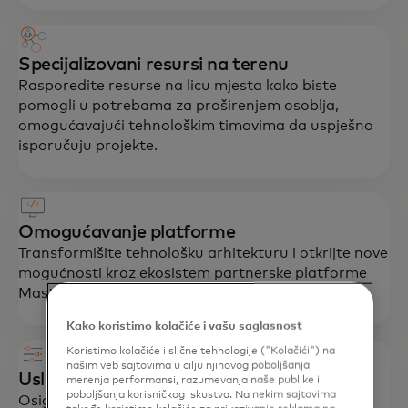
Specijalizovani resursi na terenu
Rasporedite resurse na licu mjesta kako biste
pomogli u potrebama za proširenjem osoblja,
omogućavajući tehnološkim timovima da uspješno
isporučuju projekte.
Omogućavanje platforme
Transformišite tehnološku arhitekturu i otkrijte nove
mogućnosti kroz ekosistem partnerske platforme
Mastercard-a.
Kako koristimo kolačiće i vašu saglasnost
Koristimo kolačiće i slične tehnologije ("Kolačići") na
našim veb sajtovima u cilju njihovog poboljšanja,
Usluge upravljanja
merenja performansi, razumevanja naše publike i
poboljšanja korisničkog iskustva. Na nekim sajtovima
Osigurajte uspješno hostovanje, naplatu,