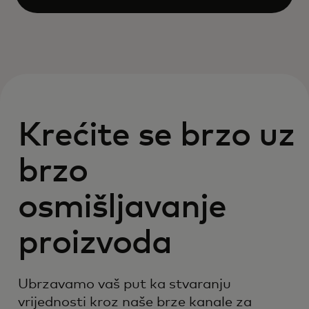
Open
Krećite se brzo uz
brzo
osmišljavanje
proizvoda
Ubrzavamo vaš put ka stvaranju
vrijednosti kroz naše brze kanale za