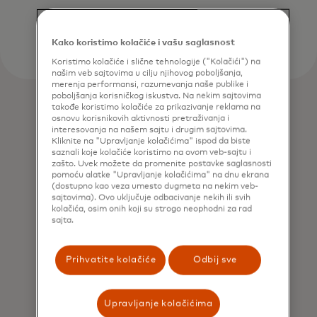
Kako koristimo kolačiće i vašu saglasnost
Koristimo kolačiće i slične tehnologije ("Kolačići") na
našim veb sajtovima u cilju njihovog poboljšanja,
merenja performansi, razumevanja naše publike i
poboljšanja korisničkog iskustva. Na nekim sajtovima
takođe koristimo kolačiće za prikazivanje reklama na
osnovu korisnikovih aktivnosti pretraživanja i
interesovanja na našem sajtu i drugim sajtovima.
Kliknite na "Upravljanje kolačićima" ispod da biste
saznali koje kolačiće koristimo na ovom veb-sajtu i
zašto. Uvek možete da promenite postavke saglasnosti
pomoću alatke "Upravljanje kolačićima" na dnu ekrana
(dostupno kao veza umesto dugmeta na nekim veb-
sajtovima). Ovo uključuje odbacivanje nekih ili svih
kolačića, osim onih koji su strogo neophodni za rad
sajta.
Prihvatite kolačiće
Odbij sve
Upravljanje kolačićima
Idea Spark