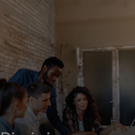
Za vas
Za biznis
Za svijet
Za inovatore
Novosti i trendovi