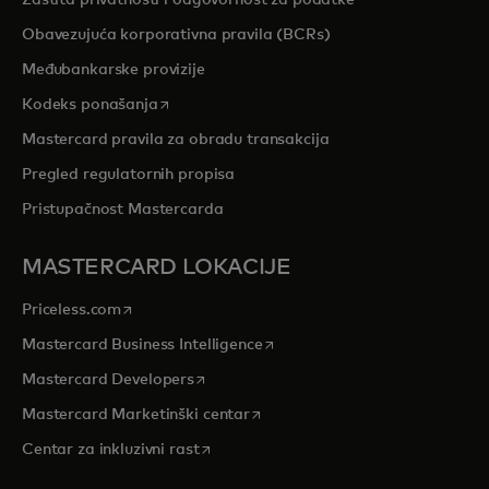
Zaštita privatnosti i odgovornost za podatke
Obavezujuća korporativna pravila (BCRs)
Međubankarske provizije
opens in a new tab
Kodeks ponašanja
Mastercard pravila za obradu transakcija
Pregled regulatornih propisa
Pristupačnost Mastercarda
MASTERCARD LOKACIJE
opens in a new tab
Priceless.com
opens in a new tab
Mastercard Business Intelligence
opens in a new tab
Mastercard Developers
opens in a new tab
Mastercard Marketinški centar
opens in a new tab
Centar za inkluzivni rast