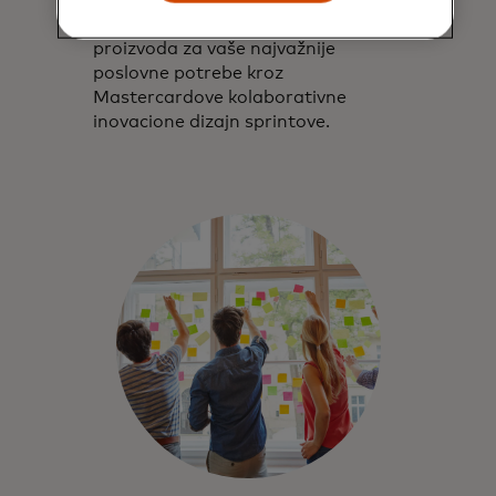
Idea Spark ubrzava dizajn
proizvoda za vaše najvažnije
poslovne potrebe kroz
Mastercardove kolaborativne
inovacione dizajn sprintove.