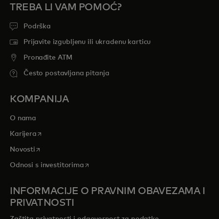
TREBA LI VAM POMOĆ?
Podrška
Prijavite izgubljenu ili ukradenu karticu
Pronađite ATM
Često postavljana pitanja
KOMPANIJA
O nama
opens in a new tab
Karijera
opens in a new tab
Novosti
opens in a new tab
Odnosi s investitorima
INFORMACIJE O PRAVNIM OBAVEZAMA I
PRIVATNOSTI