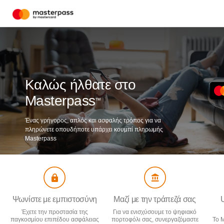
Καλώς ήλθατε στο
Masterpass
™
Ένας γρήγορος, απλός και ασφαλής τρόπος για να
πληρώνετε οπουδήποτε υπάρχει κουμπί πληρωμής
Masterpass
Ψωνίστε με εμπιστοσύνη
Μαζί με την τράπεζά σας
Έχετε την προστασία της
Για να ενισχύσουμε το ψηφιακό
παγκοσμίου επιπέδου ασφάλειας
πορτοφόλι σας, συνεργαζόμαστε
Το M