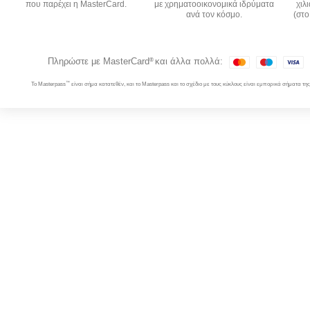
που παρέχει η MasterCard.
με χρηματοοικονομικά ιδρύματα
χιλ
ανά τον κόσμο.
(στο
Πληρώστε με MasterCard
και άλλα πολλά:
®
™
Το Masterpass
είναι σήμα κατατεθέν, και το Masterpass και το σχέδιο με τους κύκλους είναι εμπορικά σήματα της M