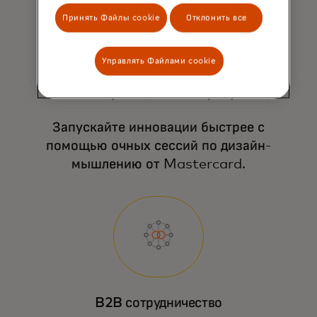
Принять Файлы cookie
Отклонить все
Управлять Файлами cookie
Консультация по запросу
Запускайте инновации быстрее с
помощью очных сессий по дизайн-
мышлению от Mastercard.
B2B сотрудничество