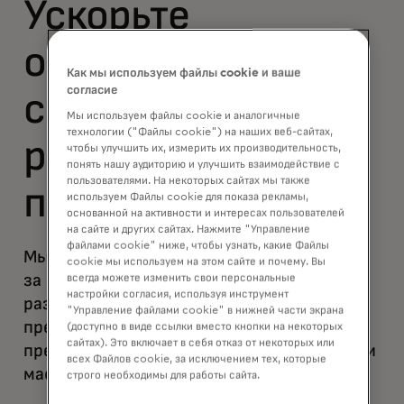
Ускорьте
окупаемость за
Как мы используем файлы cookie и ваше
согласие
счет быстрой
Мы используем файлы cookie и аналогичные
технологии ("Файлы cookie") на наших веб-сайтах,
разработки
чтобы улучшить их, измерить их производительность,
понять нашу аудиторию и улучшить взаимодействие с
пользователями. На некоторых сайтах мы также
продуктов
используем Файлы cookie для показа рекламы,
основанной на активности и интересах пользователей
на сайте и других сайтах. Нажмите "Управление
файлами cookie" ниже, чтобы узнать, какие Файлы
Мы сокращаем время до получения дохода
cookie мы используем на этом сайте и почему. Вы
за счет быстрых каналов проектирования,
всегда можете изменить свои персональные
настройки согласия, используя инструмент
разработки и тестирования продукта,
"Управление файлами cookie" в нижней части экрана
предоставляя все необходимое для
(доступно в виде ссылки вместо кнопки на некоторых
сайтах). Это включает в себя отказ от некоторых или
презентации идеи и подготовки к запуску и
всех Файлов cookie, за исключением тех, которые
масштабированию.
строго необходимы для работы сайта.