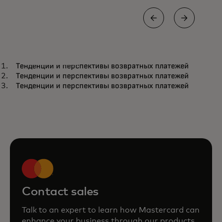
РУКОВОДСТВО
ОТЧЕ
Тенденции и перспективы возвратных платежей
Смелые шаги, умные ставки:
По
Подробнее
П
Тенденции и перспективы возвратных платежей
снижение рисков инноваций в
Тенденции и перспективы возвратных платежей
эпоху ускоренного ИИ
Contact sales
Talk to an expert to learn how Mastercard can
enhance your business through our products