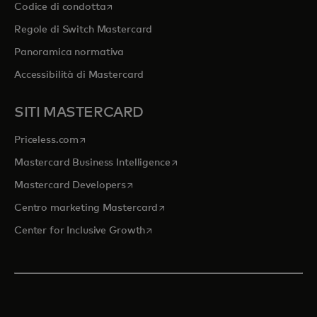
si apre in una nuova scheda
Codice di condotta
Regole di Switch Mastercard
Panoramica normativa
Accessibilità di Mastercard
SITI MASTERCARD
si apre in una nuova scheda
Priceless.com
si apre in una nuova scheda
Mastercard Business Intelligence
si apre in una nuova scheda
Mastercard Developers
si apre in una nuova scheda
Centro marketing Mastercard
si apre in una nuova scheda
Center for Inclusive Growth