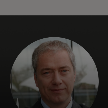
Per te
Per il business
Per il mondo
Per gli innovatori
Newsroom