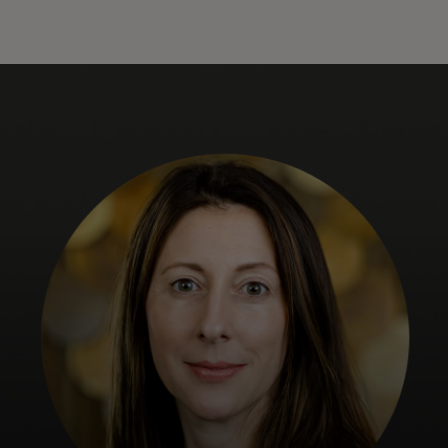
Per te
Per il business
Per il mondo
Per gli innovatori
Newsroom