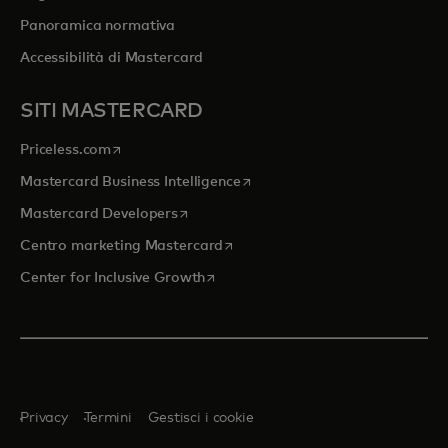
Panoramica normativa
Accessibilità di Mastercard
SITI MASTERCARD
si apre in una nuova scheda
Priceless.com
si apre in una nuova scheda
Mastercard Business Intelligence
si apre in una nuova scheda
Mastercard Developers
si apre in una nuova scheda
Centro marketing Mastercard
si apre in una nuova scheda
Center for Inclusive Growth
Privacy
Termini
Gestisci i cookie