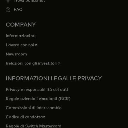
Trova bancomat
FAQ
COMPANY
Informazioni su
si apre in una nuova scheda
Lavora con noi
Newsroom
si apre in una nuova scheda
Relazioni con gli investitori
INFORMAZIONI LEGALI E PRIVACY
Privacy e responsabilità dei dati
Regole aziendali vincolanti (BCR)
Commissioni di interscambio
si apre in una nuova scheda
Codice di condotta
Regole di Switch Mastercard